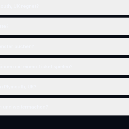
mouth, UK regnet?
tte?
fenster buchen?
önnen mit einem Ticket spielen?
 in Plymouth, UK?
en und weitermachen?