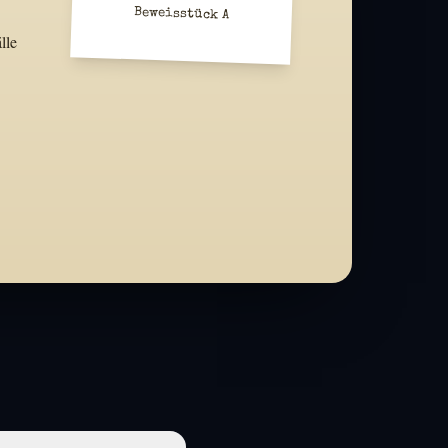
Beweisstück A
lle