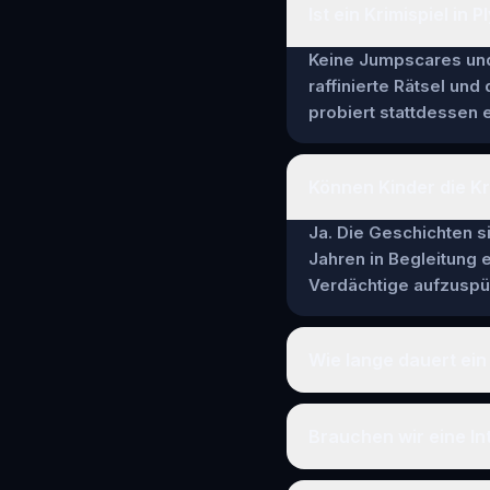
Ist ein Krimispiel in 
Keine Jumpscares und 
raffinierte Rätsel und
probiert stattdessen e
Können Kinder die Kr
Ja. Die Geschichten si
Jahren in Begleitung
Verdächtige aufzuspür
Wie lange dauert ein 
Brauchen wir eine In