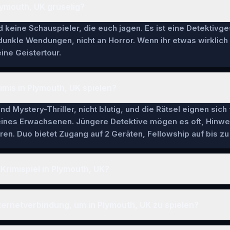
Plymouth, UK gruselig?
keine Schauspieler, die euch jagen. Es ist eine Detektivge
 dunkle Wendungen, nicht an Horror. Wenn ihr etwas wirklich
ine Geistertour.
imis in Plymouth, UK spielen?
nd Mystery-Thriller, nicht blutig, und die Rätsel eignen sich
 eines Erwachsenen. Jüngere Detektive mögen es oft, Hinwe
en. Duo bietet Zugang auf 2 Geräten, Fellowship auf bis zu 
Krimispiel in Plymouth, UK?
ternetverbindung, um in Plymouth, UK zu spielen?