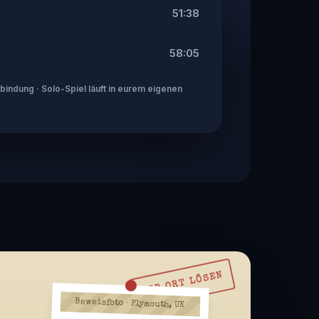
51:38
58:05
indung · Solo-Spiel läuft in eurem eigenen
VOR ORT LÖSEN
Beweisfoto · Plymouth, UK