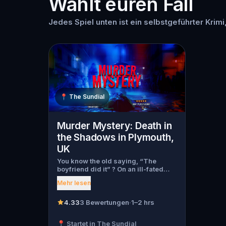
Wählt euren Fall
Jedes Spiel unten ist ein selbstgeführter Krimi
📍
The Sundial
Murder Mystery: Death in
the Shadows in Plymouth,
UK
You know the old saying, “The
boyfriend did it” ? On an ill-fated
night, love goes terribly wrong for
Mehr lesen
Bella Wanderlust and Walter Bridges
. Bella, a famous travel blogger, was
found dead during a ghost tour led
4.33
3 Bewertungen
·
1–2 hrs
by the theatrical Percy Shadows .
Now, it’s up to you to uncover the
📍 Startet in The Sundial
truth. Was it Walter, the obsessed