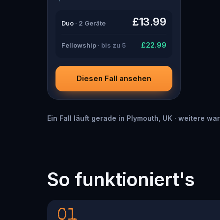
boyfriend? Percy, the ghost tour
guide with a flair for the dramatic?
£13.99
Duo
· 2 Geräte
Or is someone else hiding in the
shadows? 🔎 Gather clues,
interrogate suspects, and expose
£22.99
Fellowship
· bis zu 5
the real murderer before they strike
again. Make sure to have your pen
and paper ready to jot down all the
crucial evidence.
Diesen Fall ansehen
Ein Fall läuft gerade in Plymouth, UK · weitere wa
So funktioniert's
01