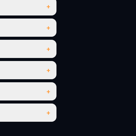
+
+
+
+
+
+