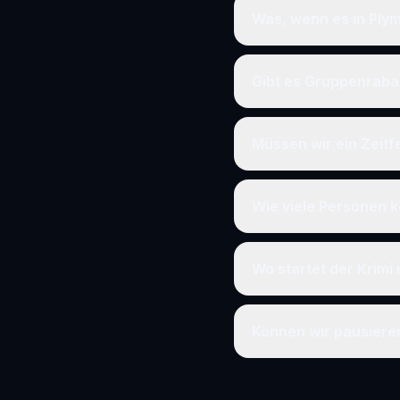
Was, wenn es in Ply
Gibt es Gruppenraba
Müssen wir ein Zeit
Wie viele Personen k
Wo startet der Krimi
Können wir pausier