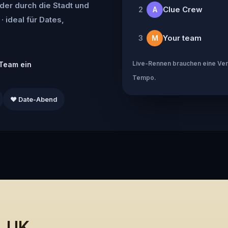
der durch die Stadt und
Clue Crew
2
A
· ideal für Dates,
Your team
3
M
Live-Rennen brauchen eine Verb
Team ein
Tempo.
❤️ Date-Abend
, UK