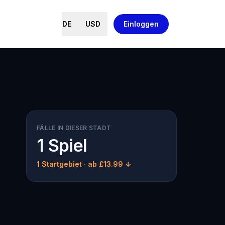
DE
USD
Einloggen
FÄLLE IN DIESER STADT
1 Spiel
1 Startgebiet
· ab £13.99 ↓