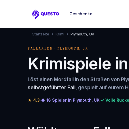
Geschenke
Questo
›
›
Startseite
Krimi
Plymouth, UK
FALLAKTEN · PLYMOUTH, UK
Krimispiele i
Löst einen Mordfall in den Straßen von Pl
selbstgeführter Fall
, gespielt auf eurem H
★
4.3
·
◆ 18 Spieler in Plymouth, UK
·
✓ Volle Rücke