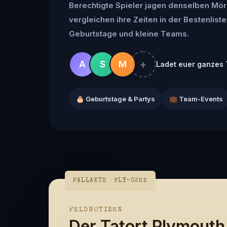
Berechtigte Spieler jagen denselben Mör
vergleichen ihre Zeiten in der Bestenliste 
Geburtstage und kleine Teams.
+
A
S
M
Ladet euer ganzes 
🎂 Geburtstage & Partys
💼 Team-Events
FALLAKTE · PLY-0322
FELDNOTIZEN
Der Tatort Plymouth