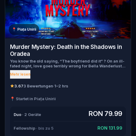
📍
Piața Unirii
Murder Mystery: Death in the Shadows in
Oradea
You know the old saying, “The boyfriend did it” ? On an ill-
fated night, love goes terribly wrong for Bella Wanderlust
and Walter Bridges . Bella, a famous travel blogger, was
Mehr lesen
found dead during a ghost tour led by the theatrical Percy
Shadows . Now, it’s up to you to uncover the truth. Was it
Walter, the obsessed boyfriend? Percy, the ghost tour
3.67
3 Bewertungen
·
1–2 hrs
guide with a flair for the dramatic? Or is someone else
hiding in the shadows? 🔎 Gather clues, interrogate
📍 Startet in Piața Unirii
suspects, and expose the real murderer before they strike
again. Make sure to have your pen and paper ready to jot
down all the crucial evidence.
RON 79.99
Duo
· 2 Geräte
RON 131.99
Fellowship
· bis zu 5