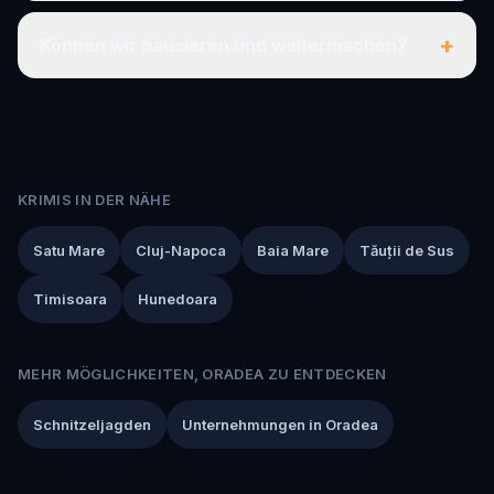
+
Können wir pausieren und weitermachen?
KRIMIS IN DER NÄHE
Satu Mare
Cluj-Napoca
Baia Mare
Tăuții de Sus
Timisoara
Hunedoara
MEHR MÖGLICHKEITEN, ORADEA ZU ENTDECKEN
Schnitzeljagden
Unternehmungen in Oradea