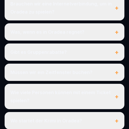
Brauchen wir eine Internetverbindung, um in
+
Oradea zu spielen?
+
Was, wenn es in Oradea regnet?
+
Gibt es Gruppenrabatte?
+
Müssen wir ein Zeitfenster buchen?
Wie viele Personen können mit einem Ticket
+
spielen?
+
Wo startet der Krimi in Oradea?