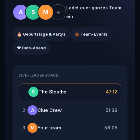
Ladet euer ganzes Team
+
A
S
M
ein
🎂 Geburtstage & Partys
💼 Team-Events
❤️ Date-Abend
LIVE-LEADERBOARD
👑
The Sleuths
47:12
S
Clue Crew
51:38
2
A
Your team
58:05
3
M