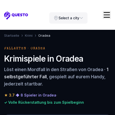
Questo
Select a city
›
›
Startseite
Krimi
Oradea
FALLAKTEN · ORADEA
Krimispiele in Oradea
Löst einen Mordfall in den Straßen von Oradea ·
1
selbstgeführter Fall
, gespielt auf eurem Handy,
jederzeit startbar.
★
3.7
·
◆ 8 Spieler in Oradea
·
✓ Volle Rückerstattung bis zum Spielbeginn