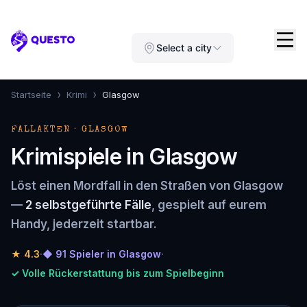
Questo
Select a city
›
›
Startseite
Krimi
Glasgow
FALLAKTEN · GLASGOW
Krimispiele in Glasgow
Löst einen Mordfall in den Straßen von Glasgow
—
2 selbstgeführte Fälle
, gespielt auf eurem
Handy, jederzeit startbar.
★
4.3
·
◆ 91 Spieler in Glasgow
·
✓ Volle Rückerstattung bis zum Spielbeginn