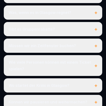
+
Was, wenn es in Glasgow regnet?
+
Gibt es Gruppenrabatte?
+
Müssen wir ein Zeitfenster buchen?
Wie viele Personen können mit einem Ticket
+
spielen?
+
Wo startet der Krimi in Glasgow?
+
Können wir pausieren und weitermachen?