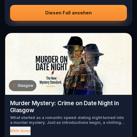
Diesen Fall ansehen
📍
Glasgow
Murder Mystery: Crime on Date Night in
Glasgow
What started as a romantic speed-dating night turned into
a murder mystery. Just as introductions begin, a chilling
scream tears through the crowd, one of the guests has
Mehr lesen
been murdered , and the killer has fled into the city. Before