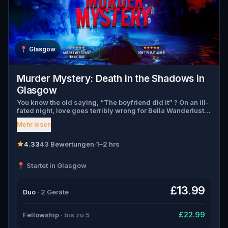
📍
Glasgow
Murder Mystery: Death in the Shadows in
Glasgow
You know the old saying, “The boyfriend did it” ? On an ill-
fated night, love goes terribly wrong for Bella Wanderlust
and Walter Bridges . Bella, a famous travel blogger, was
Mehr lesen
found dead during a ghost tour led by the theatrical Percy
Shadows . Now, it’s up to you to uncover the truth. Was it
Walter, the obsessed boyfriend? Percy, the ghost tour
4.33
43 Bewertungen
·
1–2 hrs
guide with a flair for the dramatic? Or is someone else
hiding in the shadows? 🔎 Gather clues, interrogate
📍 Startet in Glasgow
suspects, and expose the real murderer before they strike
again. Make sure to have your pen and paper ready to jot
down all the crucial evidence.
£13.99
Duo
· 2 Geräte
£22.99
Fellowship
· bis zu 5