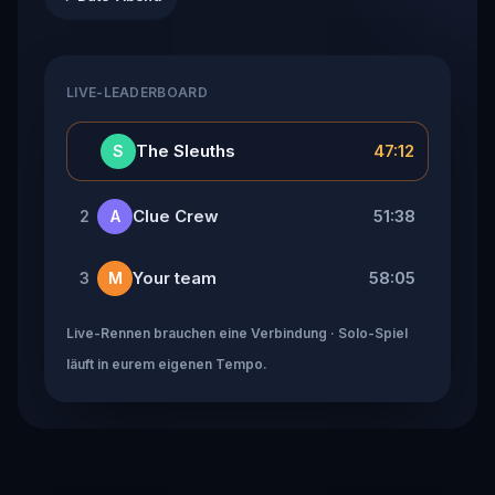
LIVE-LEADERBOARD
👑
The Sleuths
47:12
S
Clue Crew
51:38
2
A
Your team
58:05
3
M
Live-Rennen brauchen eine Verbindung · Solo-Spiel
läuft in eurem eigenen Tempo.