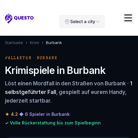
Questo
Select a city
›
›
Startseite
Krimi
Burbank
FALLAKTEN · BURBANK
Krimispiele in Burbank
Löst einen Mordfall in den Straßen von Burbank ·
1
selbstgeführter Fall
, gespielt auf eurem Handy,
jederzeit startbar.
★
4.2
·
◆ 6 Spieler in Burbank
·
✓ Volle Rückerstattung bis zum Spielbeginn