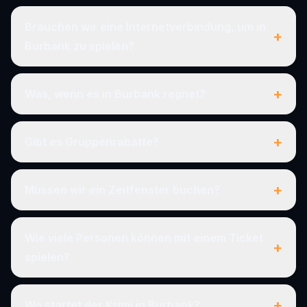
Brauchen wir eine Internetverbindung, um in
+
Burbank zu spielen?
+
Was, wenn es in Burbank regnet?
+
Gibt es Gruppenrabatte?
+
Müssen wir ein Zeitfenster buchen?
Wie viele Personen können mit einem Ticket
+
spielen?
+
Wo startet der Krimi in Burbank?