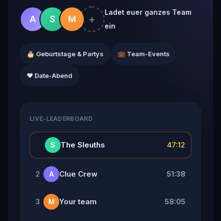
Ladet euer ganzes Team
+
A
S
M
ein
🎂 Geburtstage & Partys
💼 Team-Events
❤️ Date-Abend
LIVE-LEADERBOARD
👑
The Sleuths
47:12
S
Clue Crew
51:38
2
A
Your team
58:05
3
M