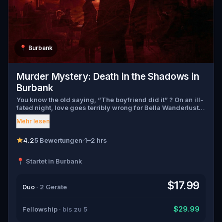
📍
Burbank
Murder Mystery: Death in the Shadows in
Burbank
You know the old saying, “The boyfriend did it” ? On an ill-
fated night, love goes terribly wrong for Bella Wanderlust
and Walter Bridges . Bella, a famous travel blogger, was
Mehr lesen
found dead during a ghost tour led by the theatrical Percy
Shadows . Now, it’s up to you to uncover the truth. Was it
Walter, the obsessed boyfriend? Percy, the ghost tour
4.2
5 Bewertungen
·
1–2 hrs
guide with a flair for the dramatic? Or is someone else
hiding in the shadows? 🔎 Gather clues, interrogate
📍 Startet in Burbank
suspects, and expose the real murderer before they strike
again. Make sure to have your pen and paper ready to jot
down all the crucial evidence.
$17.99
Duo
· 2 Geräte
$29.99
Fellowship
· bis zu 5