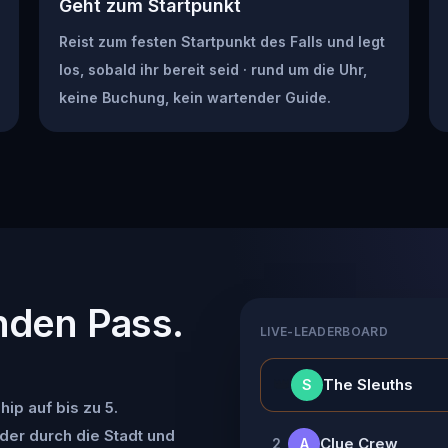
Geht zum Startpunkt
Reist zum festen Startpunkt des Falls und legt
los, sobald ihr bereit seid · rund um die Uhr,
keine Buchung, kein wartender Guide.
nden Pass.
LIVE-LEADERBOARD
👑
The Sleuths
S
ip auf bis zu 5.
der durch die Stadt und
Clue Crew
2
A