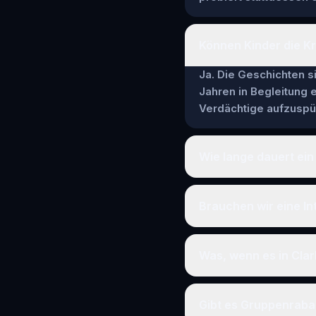
Können Kinder die Kri
Ja. Die Geschichten si
Jahren in Begleitung
Verdächtige aufzuspür
Wie lange dauert ein 
Brauchen wir eine In
Was, wenn es in Clar
Gibt es Gruppenraba