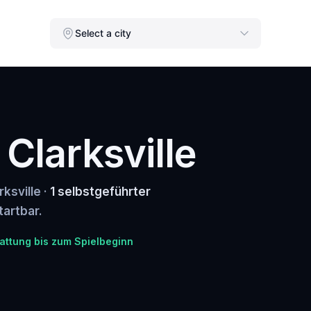
Select a city
 Clarksville
ksville ·
1 selbstgeführter
tartbar.
attung bis zum Spielbeginn