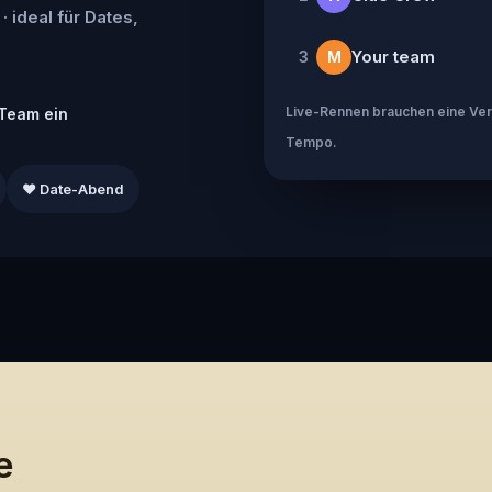
· ideal für Dates,
Your team
3
M
Live-Rennen brauchen eine Verb
Team ein
Tempo.
❤️ Date-Abend
e