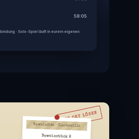
58:05
indung · Solo-Spiel läuft in eurem eigenen
VOR ORT LÖSEN
Beweisfoto · Clarksville
Beweisstück A