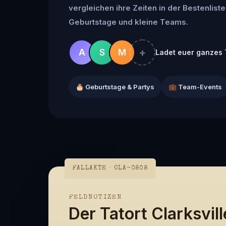
vergleichen ihre Zeiten in der Bestenliste 
Geburtstage und kleine Teams.
+
A
S
M
Ladet euer ganzes 
🎂 Geburtstage & Partys
💼 Team-Events
FALLAKTE · CLA-0808
FELDNOTIZEN
Der Tatort Clarksvill