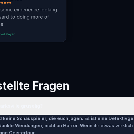
some experience looking
ward to doing more of
se
fied Player
tellte Fragen
larksville gruselig?
keine Schauspieler, die euch jagen. Es ist eine Detektivge
 dunkle Wendungen, nicht an Horror. Wenn ihr etwas wirklich
ine Geistertour.