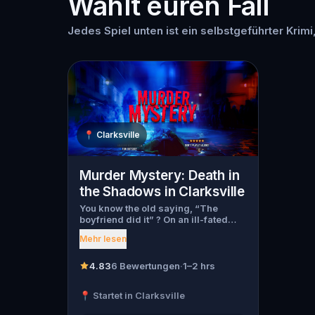
Wählt euren Fall
Jedes Spiel unten ist ein selbstgeführter Krimi,
📍
Clarksville
Murder Mystery: Death in
the Shadows in Clarksville
You know the old saying, “The
boyfriend did it” ? On an ill-fated
night, love goes terribly wrong for
Mehr lesen
Bella Wanderlust and Walter Bridges
. Bella, a famous travel blogger, was
found dead during a ghost tour led
4.83
6 Bewertungen
·
1–2 hrs
by the theatrical Percy Shadows .
Now, it’s up to you to uncover the
📍 Startet in Clarksville
truth. Was it Walter, the obsessed
boyfriend? Percy, the ghost tour