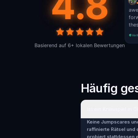
4.8
awe
for
the
Veri
Basierend auf 6+ lokalen Bewertungen
Häufig ges
Ist ein Krimispiel in C
Keine Jumpscares und 
raffinierte Rätsel und
probiert stattdessen e