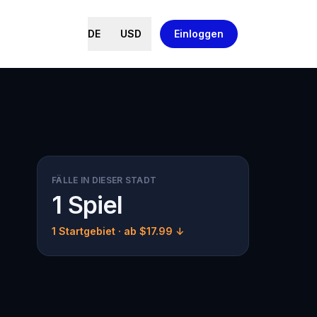
DE
USD
Einloggen
FÄLLE IN DIESER STADT
1 Spiel
1 Startgebiet
· ab $17.99 ↓