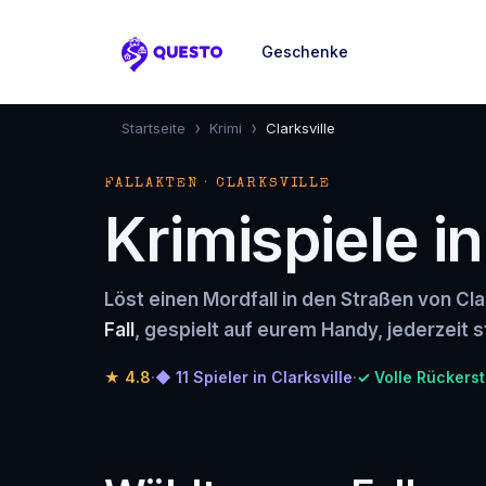
Geschenke
Questo
›
›
Startseite
Krimi
Clarksville
FALLAKTEN · CLARKSVILLE
Krimispiele in
Löst einen Mordfall in den Straßen von Clar
Fall
, gespielt auf eurem Handy, jederzeit s
★
4.8
·
◆ 11 Spieler in Clarksville
·
✓ Volle Rückerst