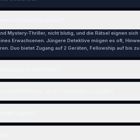
mis in Clarksville spielen?
nd Mystery-Thriller, nicht blutig, und die Rätsel eignen sich
 eines Erwachsenen. Jüngere Detektive mögen es oft, Hinwe
en. Duo bietet Zugang auf 2 Geräten, Fellowship auf bis zu 
Krimispiel in Clarksville?
ternetverbindung, um in Clarksville zu spielen?
ksville regnet?
tte?