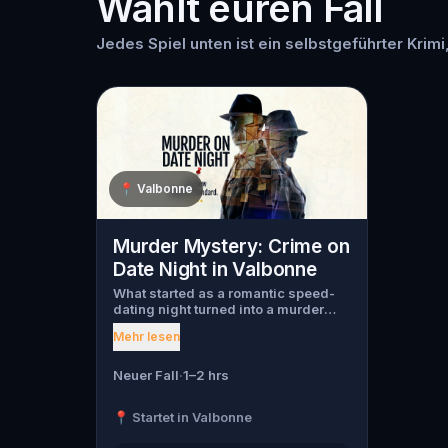
Wählt euren Fall
Jedes Spiel unten ist ein selbstgeführter Krimi
📍
Valbonne
Murder Mystery: Crime on
Date Night in Valbonne
What started as a romantic speed-
dating night turned into a murder
mystery. Just as introductions
Mehr lesen
begin, a chilling scream tears
through the crowd, one of the guests
has been murdered , and the killer
Neuer Fall
·
1–2 hrs
has fled into the city. Before panic
can take hold, Agent X steps
📍 Startet in Valbonne
forward. This was no random attack.
Every participant is now part of a