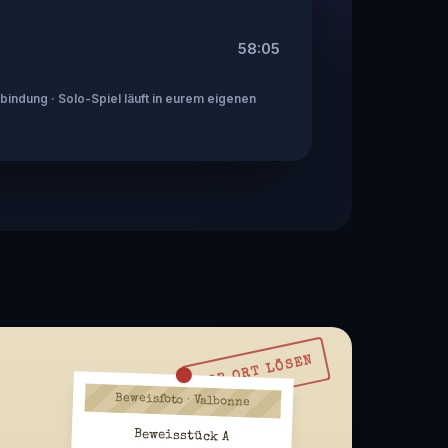
58:05
indung · Solo-Spiel läuft in eurem eigenen
VOR ORT LÖSEN
Beweisfoto · Valbonne
Beweisstück A