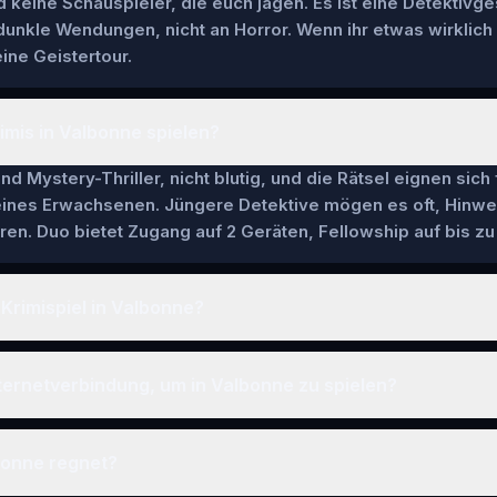
keine Schauspieler, die euch jagen. Es ist eine Detektivge
 dunkle Wendungen, nicht an Horror. Wenn ihr etwas wirklich
ine Geistertour.
imis in Valbonne spielen?
nd Mystery-Thriller, nicht blutig, und die Rätsel eignen sich
 eines Erwachsenen. Jüngere Detektive mögen es oft, Hinwe
en. Duo bietet Zugang auf 2 Geräten, Fellowship auf bis zu 
 Krimispiel in Valbonne?
ternetverbindung, um in Valbonne zu spielen?
bonne regnet?