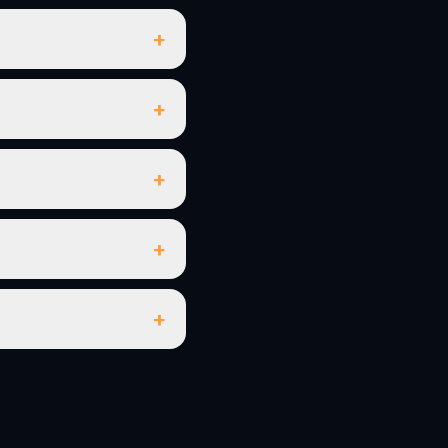
+
+
+
+
+