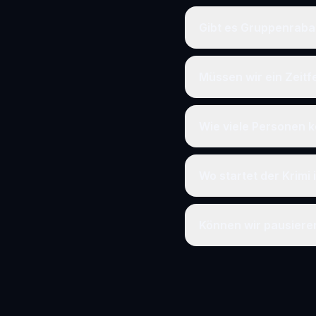
Gibt es Gruppenraba
Müssen wir ein Zeit
Wie viele Personen k
Wo startet der Krimi
Können wir pausier