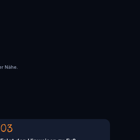
rer Nähe.
03