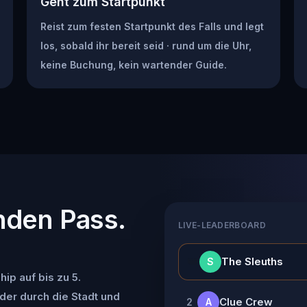
Geht zum Startpunkt
Reist zum festen Startpunkt des Falls und legt
los, sobald ihr bereit seid · rund um die Uhr,
keine Buchung, kein wartender Guide.
nden Pass.
LIVE-LEADERBOARD
👑
The Sleuths
S
ip auf bis zu 5.
der durch die Stadt und
Clue Crew
2
A