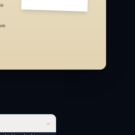
ie
aum
–