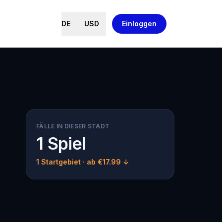
DE
USD
Einloggen
FÄLLE IN DIESER STADT
1 Spiel
1 Startgebiet
· ab €17.99 ↓