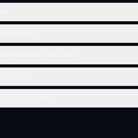
tte?
fenster buchen?
önnen mit einem Ticket spielen?
 in Valbonne?
en und weitermachen?