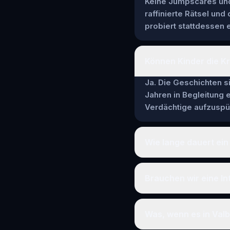
Keine Jumpscares und 
raffinierte Rätsel und
probiert stattdessen e
Können Kinder die Kr
Ja. Die Geschichten si
Jahren in Begleitung
Verdächtige aufzuspür
Wie lange dauert ein
Brauchen wir eine In
Was, wenn es in Val