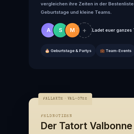
vergleichen ihre Zeiten in der Bestenliste 
Geburtstage und kleine Teams.
+
A
S
M
Ladet euer ganzes 
🎂 Geburtstage & Partys
💼 Team-Events
FALLAKTE · VAL-0722
FELDNOTIZEN
Der Tatort Valbonne