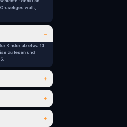
schichte · denkt an
 Gruseliges wollt,
–
 für Kinder ab etwa 10
ise zu lesen und
5.
+
+
+