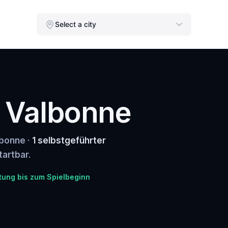
Select a city
n Valbonne
lbonne ·
1 selbstgeführter
tartbar.
tung bis zum Spielbeginn