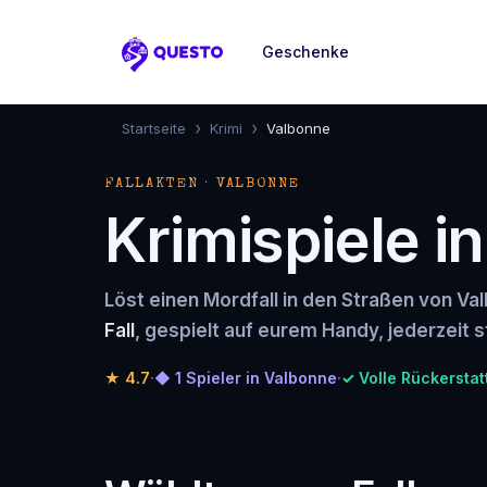
Geschenke
Questo
›
›
Startseite
Krimi
Valbonne
FALLAKTEN · VALBONNE
Krimispiele i
Löst einen Mordfall in den Straßen von Va
Fall
, gespielt auf eurem Handy, jederzeit s
★
4.7
·
◆ 1 Spieler in Valbonne
·
✓ Volle Rückerstat