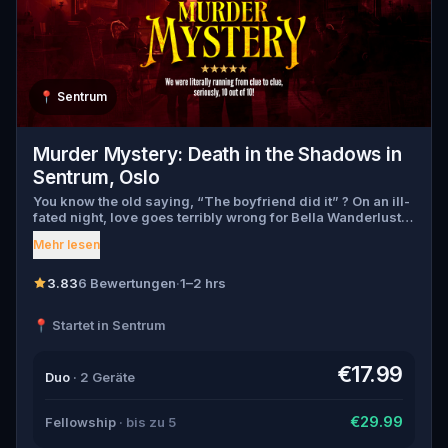
📍
Sentrum
Murder Mystery: Death in the Shadows in
Sentrum, Oslo
You know the old saying, “The boyfriend did it” ? On an ill-
fated night, love goes terribly wrong for Bella Wanderlust
and Walter Bridges . Bella, a famous travel blogger, was
Mehr lesen
found dead during a ghost tour led by the theatrical Percy
Shadows . Now, it’s up to you to uncover the truth. Was it
Walter, the obsessed boyfriend? Percy, the ghost tour
3.83
6 Bewertungen
·
1–2 hrs
guide with a flair for the dramatic? Or is someone else
hiding in the shadows? 🔎 Gather clues, interrogate
📍 Startet in Sentrum
suspects, and expose the real murderer before they strike
again. Make sure to have your pen and paper ready to jot
down all the crucial evidence.
€17.99
Duo
· 2 Geräte
€29.99
Fellowship
· bis zu 5