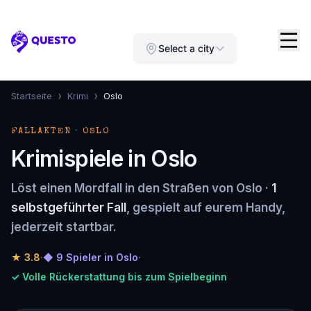
Questo
Select a city
›
›
Startseite
Krimi
Oslo
FALLAKTEN · OSLO
Krimispiele in Oslo
Löst einen Mordfall in den Straßen von Oslo ·
1
selbstgeführter Fall
, gespielt auf eurem Handy,
jederzeit startbar.
★
3.8
·
◆ 9 Spieler in Oslo
·
✓ Volle Rückerstattung bis zum Spielbeginn