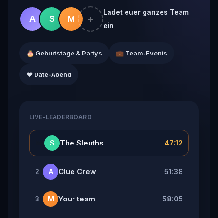
Ladet euer ganzes Team
+
A
S
M
ein
🎂 Geburtstage & Partys
💼 Team-Events
❤️ Date-Abend
LIVE-LEADERBOARD
👑
The Sleuths
47:12
S
Clue Crew
51:38
2
A
Your team
58:05
3
M