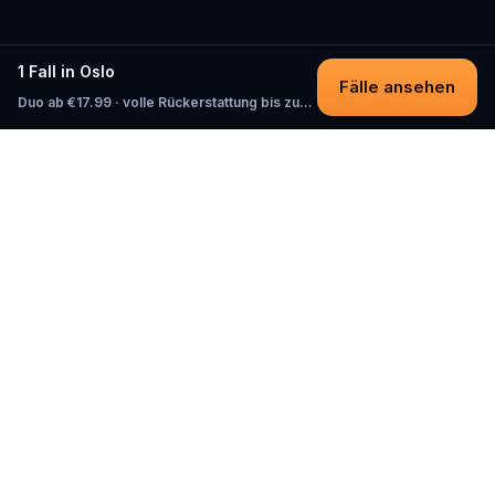
1 Fall in Oslo
Fälle ansehen
Duo ab €17.99 · volle Rückerstattung bis zum Start
Questo
In einer zunehmend digitalen Welt
bringt dich Questo zurück ins echte