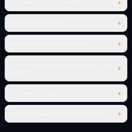
+
Was, wenn es in Oslo regnet?
+
Gibt es Gruppenrabatte?
+
Müssen wir ein Zeitfenster buchen?
Wie viele Personen können mit einem Ticket
+
spielen?
+
Wo startet der Krimi in Oslo?
+
Können wir pausieren und weitermachen?