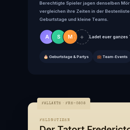
Berechtigte Spieler jagen denselben Mör
vergleichen ihre Zeiten in der Bestenliste 
Geburtstage und kleine Teams.
+
A
S
M
Ladet euer ganzes 
🎂 Geburtstage & Partys
💼 Team-Events
FALLAKTE · FRE-0808
FELDNOTIZEN
Der Tatort Frederict