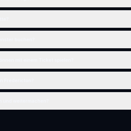
tte?
fenster buchen?
önnen mit einem Ticket spielen?
in Fredericton?
en und weitermachen?