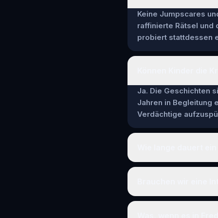
Keine Jumpscares und 
raffinierte Rätsel und
probiert stattdessen e
Können Kinder die Kr
Ja. Die Geschichten si
Jahren in Begleitung
Verdächtige aufzuspür
Wie lange dauert ein 
Brauchen wir eine In
Was, wenn es in Fred