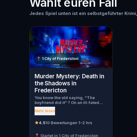
Wählt euren Fall
Jedes Spiel unten ist ein selbstgeführter Krimi,
📍
1 City of Fredericton
Murder Mystery: Death in
the Shadows in
Fredericton
You know the old saying, “The
boyfriend did it” ? On an ill-fated
night, love goes terribly wrong for
Mehr lesen
Bella Wanderlust and Walter Bridges
. Bella, a famous travel blogger, was
found dead during a ghost tour led
4.5
10 Bewertungen
·
1–2 hrs
by the theatrical Percy Shadows .
Now, it’s up to you to uncover the
📍 Startet in 1 City of Fredericton
truth. Was it Walter, the obsessed