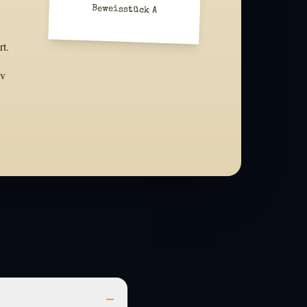
Beweisstück A
t.
iv
–