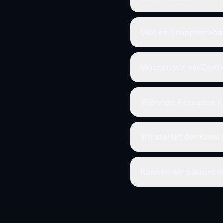
Gibt es Gruppenraba
Müssen wir ein Zeit
Wie viele Personen k
Wo startet der Krimi 
Können wir pausier