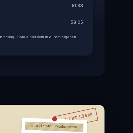
51:38
58:05
indung · Solo-Spiel läuft in eurem eigenen
VOR ORT LÖSEN
Beweisfoto · Fredericton