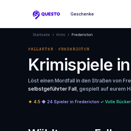
Geschenke
Questo
›
›
Startseite
Krimi
Fredericton
FALLAKTEN · FREDERICTON
Krimispiele i
Löst einen Mordfall in den Straßen von Fr
selbstgeführter Fall
, gespielt auf eurem H
★
4.5
·
◆ 24 Spieler in Fredericton
·
✓ Volle Rücker