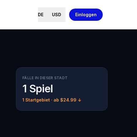
DE
USD
Einloggen
FÄLLE IN DIESER STADT
1 Spiel
1 Startgebiet
· ab $24.99 ↓