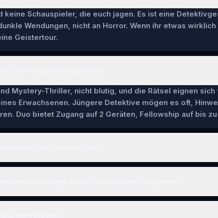
keine Schauspieler, die euch jagen. Es ist eine Detektivge
 dunkle Wendungen, nicht an Horror. Wenn ihr etwas wirklich
ine Geistertour.
imis in Fredericton spielen?
nd Mystery-Thriller, nicht blutig, und die Rätsel eignen sich
 eines Erwachsenen. Jüngere Detektive mögen es oft, Hinwe
en. Duo bietet Zugang auf 2 Geräten, Fellowship auf bis zu 
Krimispiel in Fredericton?
ternetverbindung, um in Fredericton zu spielen?
ericton regnet?