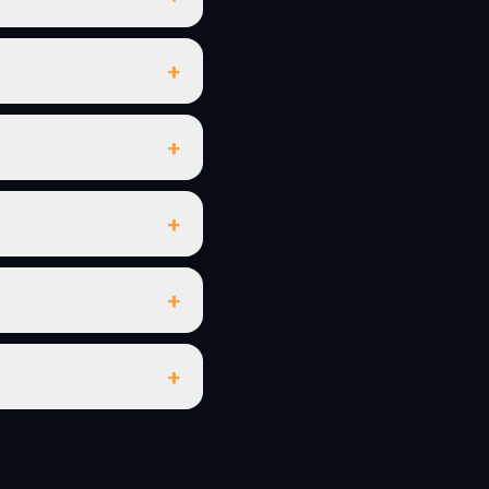
+
+
+
+
+