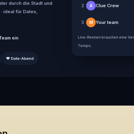
der durch die Stadt und
Clue Crew
2
A
· ideal für Dates,
Your team
3
M
Live-Rennen brauchen eine Verb
Team ein
Tempo.
❤️ Date-Abend
on