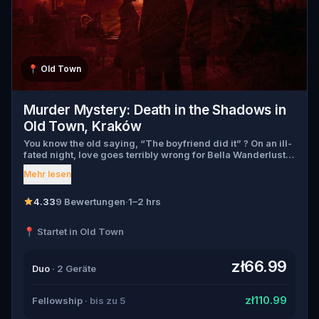
📍
Old Town
Murder Mystery: Death in the Shadows in
Old Town, Kraków
You know the old saying, “The boyfriend did it” ? On an ill-
fated night, love goes terribly wrong for Bella Wanderlust
and Walter Bridges . Bella, a famous travel blogger, was
Mehr lesen
found dead during a ghost tour led by the theatrical Percy
Shadows . Now, it’s up to you to uncover the truth. Was it
Walter, the obsessed boyfriend? Percy, the ghost tour
4.33
9 Bewertungen
·
1–2 hrs
guide with a flair for the dramatic? Or is someone else
hiding in the shadows? 🔎 Gather clues, interrogate
📍 Startet in Old Town
suspects, and expose the real murderer before they strike
again. Make sure to have your pen and paper ready to jot
down all the crucial evidence.
zł66.99
Duo
· 2 Geräte
zł110.99
Fellowship
· bis zu 5