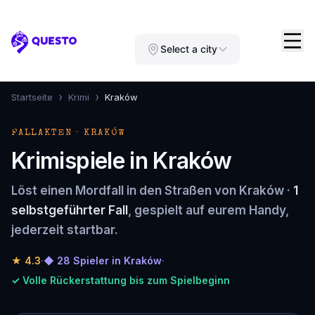
Questo
Select a city
›
›
Startseite
Krimi
Kraków
FALLAKTEN · KRAKÓW
Krimispiele in Kraków
Löst einen Mordfall in den Straßen von Kraków ·
1
selbstgeführter Fall
, gespielt auf eurem Handy,
jederzeit startbar.
★
4.3
·
◆ 28 Spieler in Kraków
·
✓ Volle Rückerstattung bis zum Spielbeginn