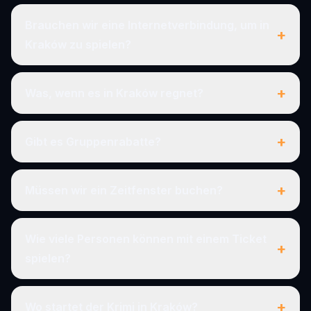
Brauchen wir eine Internetverbindung, um in
+
Kraków zu spielen?
+
Was, wenn es in Kraków regnet?
+
Gibt es Gruppenrabatte?
+
Müssen wir ein Zeitfenster buchen?
Wie viele Personen können mit einem Ticket
+
spielen?
+
Wo startet der Krimi in Kraków?