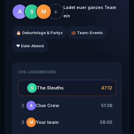
Ladet euer ganzes Team
+
A
S
M
ein
🎂 Geburtstage & Partys
💼 Team-Events
❤️ Date-Abend
LIVE-LEADERBOARD
👑
The Sleuths
47:12
S
Clue Crew
51:38
2
A
Your team
58:05
3
M