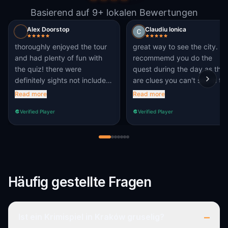
Basierend auf 9+ lokalen Bewertungen
Alex Doorstop
Claudiu Ionica
thoroughly enjoyed the tour
great way to see the city. I
and had plenty of fun with
recommemd you do the
the quiz! there were
quest during the day as the
definitely sights not included
are clues you can't see in th
that we intend to make up
evening.
Read more
Read more
for. all in all, 5stars, would
Verified Player
Verified Player
definitely recommend.
Häufig gestellte Fragen
–
Ist ein Krimispiel in Kraków gruselig?