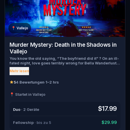
📍
Vallejo
Murder Mystery: Death in the Shadows in
Vallejo
You know the old saying, “The boyfriend did it” ? On an ill-
fated night, love goes terribly wrong for Bella Wanderlust
and Walter Bridges . Bella, a famous travel blogger, was
Mehr lesen
found dead during a ghost tour led by the theatrical Percy
Shadows . Now, it’s up to you to uncover the truth. Was it
Walter, the obsessed boyfriend? Percy, the ghost tour
5
4 Bewertungen
·
1–2 hrs
guide with a flair for the dramatic? Or is someone else
hiding in the shadows? 🔎 Gather clues, interrogate
📍 Startet in Vallejo
suspects, and expose the real murderer before they strike
again. Make sure to have your pen and paper ready to jot
down all the crucial evidence.
$17.99
Duo
· 2 Geräte
$29.99
Fellowship
· bis zu 5