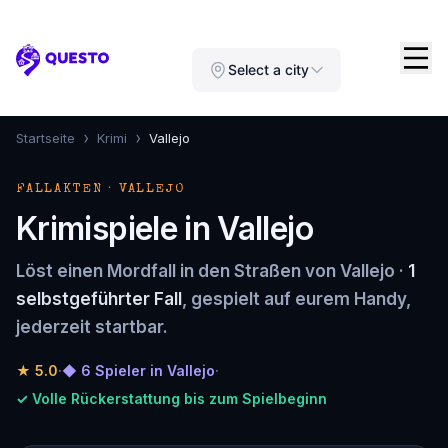
Questo
Select a city
›
›
Startseite
Krimi
Vallejo
FALLAKTEN · VALLEJO
Krimispiele in Vallejo
Löst einen Mordfall in den Straßen von Vallejo ·
1
selbstgeführter Fall
, gespielt auf eurem Handy,
jederzeit startbar.
★
5.0
·
◆ 6 Spieler in Vallejo
·
✓ Volle Rückerstattung bis zum Spielbeginn