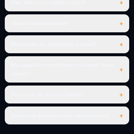
+
Was, wenn es in Vallejo regnet?
+
Gibt es Gruppenrabatte?
+
Müssen wir ein Zeitfenster buchen?
Wie viele Personen können mit einem Ticket
+
spielen?
+
Wo startet der Krimi in Vallejo?
+
Können wir pausieren und weitermachen?