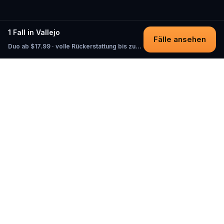
1 Fall in Vallejo
Fälle ansehen
Duo ab $17.99 · volle Rückerstattung bis zum Start
Questo
In einer zunehmend digitalen Welt
bringt dich Questo zurück ins echte