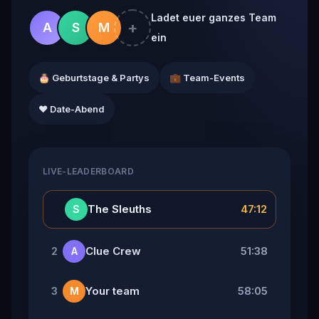
Ladet euer ganzes Team
+
A
S
M
ein
🎂 Geburtstage & Partys
💼 Team-Events
❤️ Date-Abend
LIVE-LEADERBOARD
👑
The Sleuths
47:12
S
Clue Crew
51:38
2
A
Your team
58:05
3
M