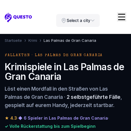
Questo
Select a city
›
›
Startseite
Krimi
Las Palmas de Gran Canaria
FALLAKTEN · LAS PALMAS DE GRAN CANARIA
Krimispiele in Las Palmas de
Gran Canaria
Löst einen Mordfall in den Straßen von Las
Palmas de Gran Canaria ·
2 selbstgeführte Fälle
,
gespielt auf eurem Handy, jederzeit startbar.
★
4.3
·
◆ 6 Spieler in Las Palmas de Gran Canaria
·
✓ Volle Rückerstattung bis zum Spielbeginn