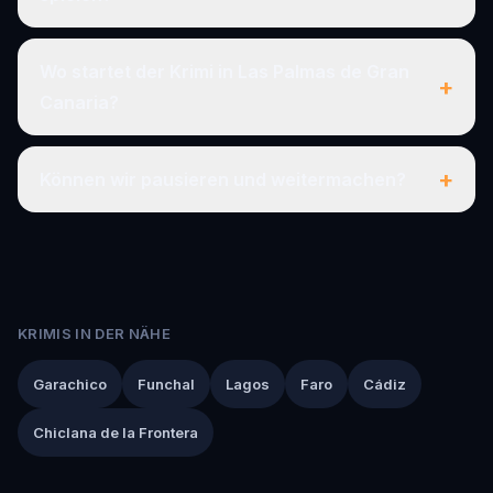
Wo startet der Krimi in Las Palmas de Gran
+
Canaria?
+
Können wir pausieren und weitermachen?
KRIMIS IN DER NÄHE
Garachico
Funchal
Lagos
Faro
Cádiz
Chiclana de la Frontera