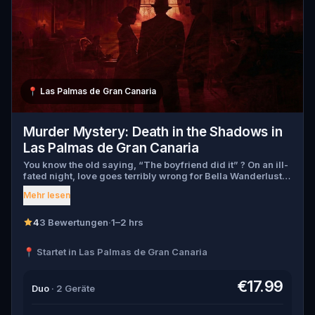
📍
Las Palmas de Gran Canaria
Murder Mystery: Death in the Shadows in
Las Palmas de Gran Canaria
You know the old saying, “The boyfriend did it” ? On an ill-
fated night, love goes terribly wrong for Bella Wanderlust
and Walter Bridges . Bella, a famous travel blogger, was
Mehr lesen
found dead during a ghost tour led by the theatrical Percy
Shadows . Now, it’s up to you to uncover the truth. Was it
Walter, the obsessed boyfriend? Percy, the ghost tour
4
3 Bewertungen
·
1–2 hrs
guide with a flair for the dramatic? Or is someone else
hiding in the shadows? 🔎 Gather clues, interrogate
📍 Startet in Las Palmas de Gran Canaria
suspects, and expose the real murderer before they strike
again. Make sure to have your pen and paper ready to jot
down all the crucial evidence.
€17.99
Duo
· 2 Geräte