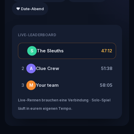
❤️ Date-Abend
LIVE-LEADERBOARD
👑
The Sleuths
47:12
S
Clue Crew
51:38
2
A
Your team
58:05
3
M
Live-Rennen brauchen eine Verbindung · Solo-Spiel
läuft in eurem eigenen Tempo.