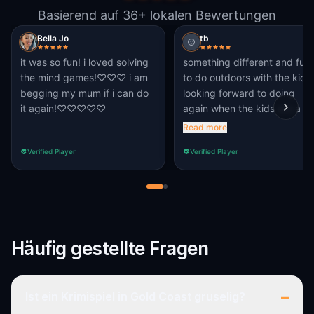
Basierend auf 36+ lokalen Bewertungen
Bella Jo
tb
it was so fun! i loved solving
something different and fun
the mind games!♡♡♡ i am
to do outdoors with the kids.
begging my mum if i can do
looking forward to doing
it again!♡♡♡♡♡
again when the kids are a bi
older
Read more
Verified Player
Verified Player
Häufig gestellte Fragen
–
Ist ein Krimispiel in Gold Coast gruselig?