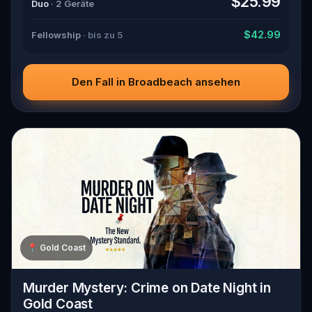
$25.99
Duo
· 2 Geräte
$42.99
Fellowship
· bis zu 5
Den Fall in Broadbeach ansehen
📍
Gold Coast
Murder Mystery: Crime on Date Night in
Gold Coast