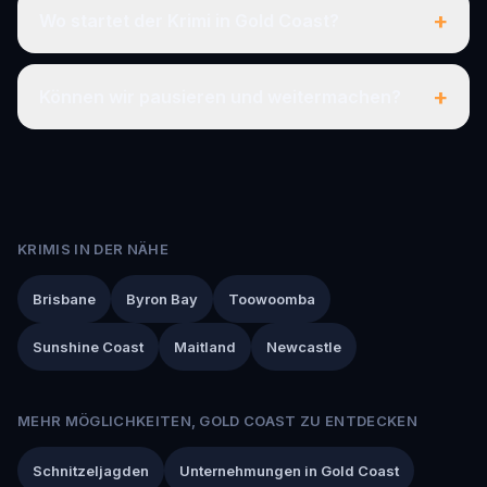
+
Wo startet der Krimi in Gold Coast?
+
Können wir pausieren und weitermachen?
KRIMIS IN DER NÄHE
Brisbane
Byron Bay
Toowoomba
Sunshine Coast
Maitland
Newcastle
MEHR MÖGLICHKEITEN, GOLD COAST ZU ENTDECKEN
Schnitzeljagden
Unternehmungen in Gold Coast