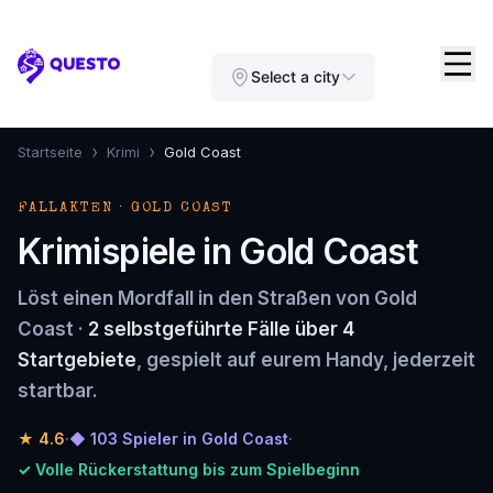
Questo
Select a city
›
›
Startseite
Krimi
Gold Coast
FALLAKTEN · GOLD COAST
Krimispiele in Gold Coast
Löst einen Mordfall in den Straßen von Gold
Coast ·
2 selbstgeführte Fälle über 4
Startgebiete
, gespielt auf eurem Handy, jederzeit
startbar.
★
4.6
·
◆ 103 Spieler in Gold Coast
·
✓ Volle Rückerstattung bis zum Spielbeginn