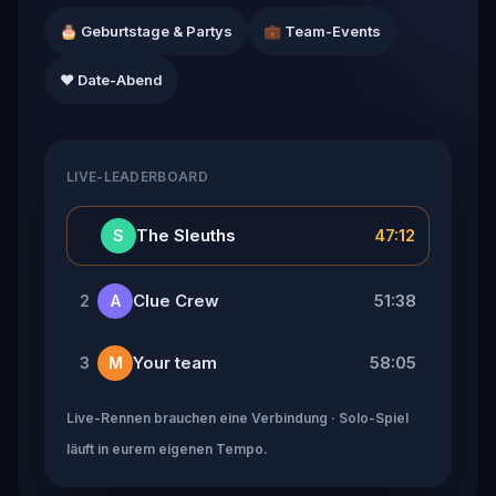
🎂 Geburtstage & Partys
💼 Team-Events
❤️ Date-Abend
LIVE-LEADERBOARD
👑
The Sleuths
47:12
S
Clue Crew
51:38
2
A
Your team
58:05
3
M
Live-Rennen brauchen eine Verbindung · Solo-Spiel
läuft in eurem eigenen Tempo.