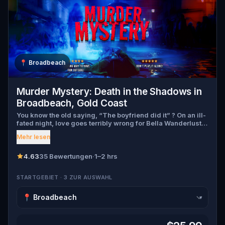
📍
Broadbeach
Murder Mystery: Death in the Shadows in
Broadbeach, Gold Coast
You know the old saying, “The boyfriend did it” ? On an ill-
fated night, love goes terribly wrong for Bella Wanderlust
and Walter Bridges . Bella, a famous travel blogger, was
Mehr lesen
found dead during a ghost tour led by the theatrical Percy
Shadows . Now, it’s up to you to uncover the truth. Was it
Walter, the obsessed boyfriend? Percy, the ghost tour
4.63
35 Bewertungen
·
1–2 hrs
guide with a flair for the dramatic? Or is someone else
hiding in the shadows? 🔎 Gather clues, interrogate
STARTGEBIET · 3 ZUR AUSWAHL
suspects, and expose the real murderer before they strike
again. Make sure to have your pen and paper ready to jot
down all the crucial evidence.
▾