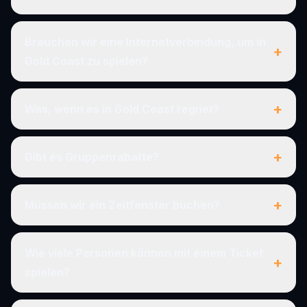
Brauchen wir eine Internetverbindung, um in
+
Gold Coast zu spielen?
+
Was, wenn es in Gold Coast regnet?
+
Gibt es Gruppenrabatte?
+
Müssen wir ein Zeitfenster buchen?
Wie viele Personen können mit einem Ticket
+
spielen?