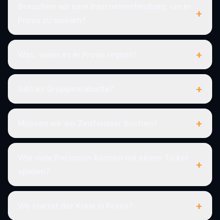
Brauchen wir eine Internetverbindung, um in
+
Provo zu spielen?
+
Was, wenn es in Provo regnet?
+
Gibt es Gruppenrabatte?
+
Müssen wir ein Zeitfenster buchen?
Wie viele Personen können mit einem Ticket
+
spielen?
+
Wo startet der Krimi in Provo?