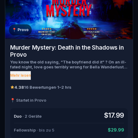
📍
Provo
Murder Mystery: Death in the Shadows in
Provo
You know the old saying, “The boyfriend did it” ? On an ill-
fated night, love goes terribly wrong for Bella Wanderlust
and Walter Bridges . Bella, a famous travel blogger, was
Mehr lesen
found dead during a ghost tour led by the theatrical Percy
Shadows . Now, it’s up to you to uncover the truth. Was it
Walter, the obsessed boyfriend? Percy, the ghost tour
4.38
16 Bewertungen
·
1–2 hrs
guide with a flair for the dramatic? Or is someone else
hiding in the shadows? 🔎 Gather clues, interrogate
📍 Startet in Provo
suspects, and expose the real murderer before they strike
again. Make sure to have your pen and paper ready to jot
down all the crucial evidence.
$17.99
Duo
· 2 Geräte
$29.99
Fellowship
· bis zu 5