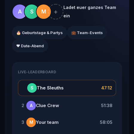
Ladet euer ganzes Team
+
A
S
M
ein
🎂 Geburtstage & Partys
💼 Team-Events
❤️ Date-Abend
LIVE-LEADERBOARD
👑
The Sleuths
47:12
S
Clue Crew
51:38
2
A
Your team
58:05
3
M