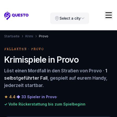
Questo
Select a city
›
›
Startseite
Krimi
Provo
FALLAKTEN · PROVO
Krimispiele in Provo
Löst einen Mordfall in den Straßen von Provo ·
1
selbstgeführter Fall
, gespielt auf eurem Handy,
jederzeit startbar.
★
4.4
·
◆ 33 Spieler in Provo
·
✓ Volle Rückerstattung bis zum Spielbeginn