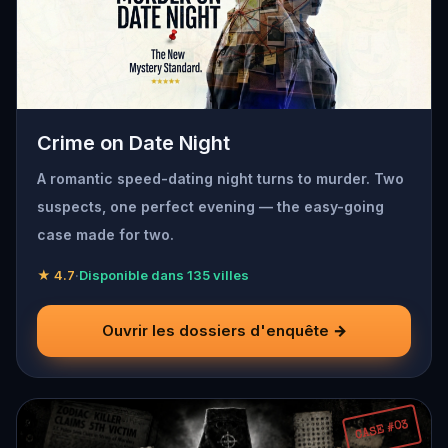
Crime on Date Night
A romantic speed-dating night turns to murder. Two
suspects, one perfect evening — the easy-going
case made for two.
★ 4.7
·
Disponible dans 135 villes
Ouvrir les dossiers d'enquête →
CASE #03