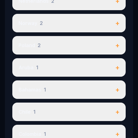
+
Netherlands
2
+
Norway
2
+
Poland
2
+
Aruba
1
+
Bahamas
1
+
Chile
1
+
Colombia
1