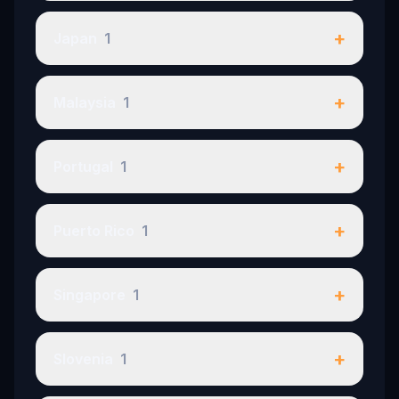
+
Japan
1
+
Malaysia
1
+
Portugal
1
+
Puerto Rico
1
+
Singapore
1
+
Slovenia
1