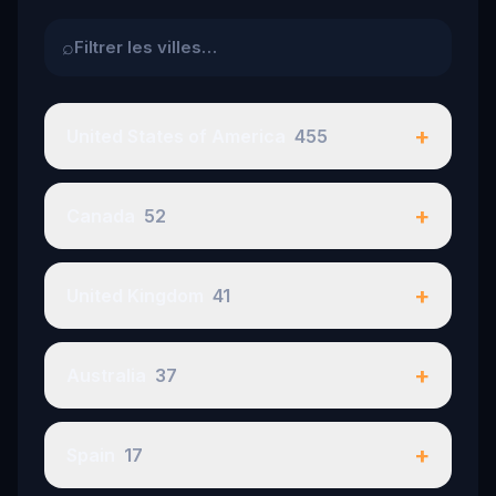
⌕
+
United States of America
455
+
Canada
52
+
United Kingdom
41
+
Australia
37
+
Spain
17