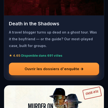
Death in the Shadows
A travel blogger turns up dead on a ghost tour. Was
it the boyfriend — or the guide? Our most-played
case, built for groups.
★ 4.65
·
Disponible dans 691 villes
Ouvrir les dossiers d'enquête →
CASE #02