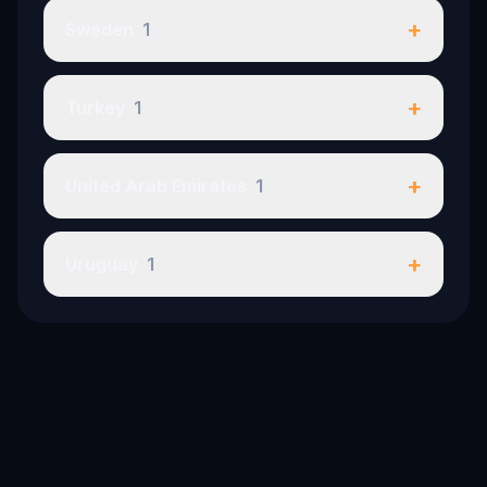
+
Sweden
1
+
Turkey
1
+
United Arab Emirates
1
+
Uruguay
1