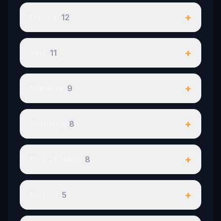
+
France
12
+
Italy
11
+
Romania
9
+
Germany
8
+
New Zealand
8
+
Mexico
5