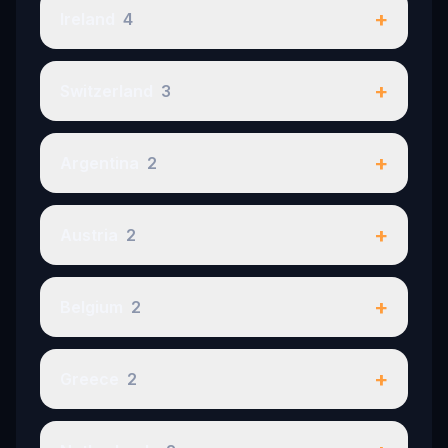
+
Ireland
4
+
Switzerland
3
+
Argentina
2
+
Austria
2
+
Belgium
2
+
Greece
2