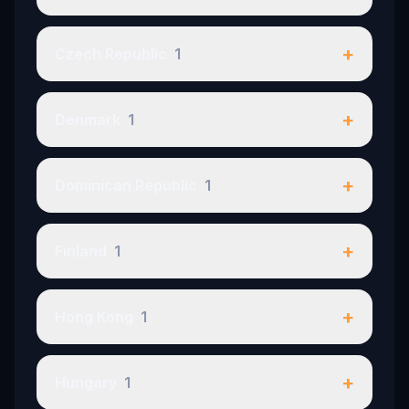
+
Czech Republic
1
+
Denmark
1
+
Dominican Republic
1
+
Finland
1
+
Hong Kong
1
+
Hungary
1