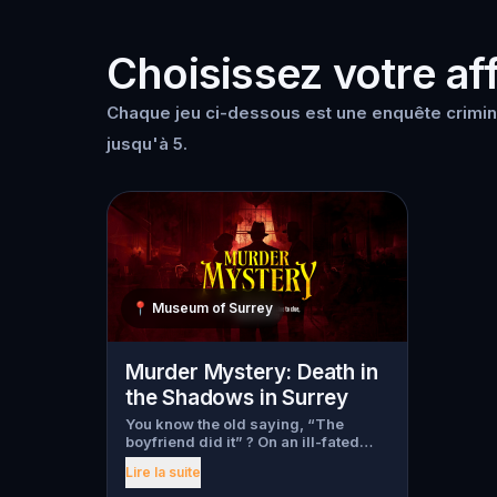
Choisissez votre aff
Chaque jeu ci-dessous est une enquête crimine
jusqu'à 5.
📍
Museum of Surrey
Murder Mystery: Death in
the Shadows in Surrey
You know the old saying, “The
boyfriend did it” ? On an ill-fated
night, love goes terribly wrong for
Lire la suite
Bella Wanderlust and Walter Bridges
. Bella, a famous travel blogger, was