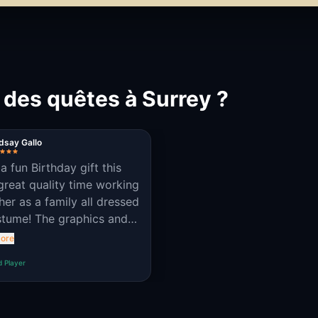
 des quêtes à Surrey ?
dsay Gallo
a fun Birthday gift this
great quality time working
her as a family all dressed
stume! The graphics and
es were just the right
ore
t of challenging and fun.
d Player