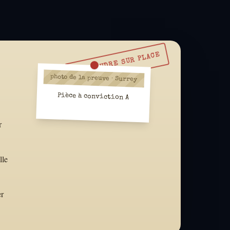
À RÉSOUDRE SUR PLACE
photo de la preuve · Surrey
Pièce à conviction A
r
lle
er