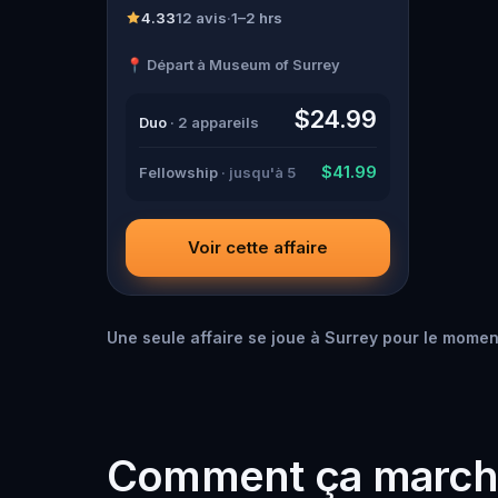
found dead during a ghost tour led
4.33
12 avis
·
1–2 hrs
by the theatrical Percy Shadows .
Now, it’s up to you to uncover the
📍 Départ à Museum of Surrey
truth. Was it Walter, the obsessed
boyfriend? Percy, the ghost tour
guide with a flair for the dramatic?
$24.99
Duo
· 2 appareils
Or is someone else hiding in the
shadows? 🔎 Gather clues,
interrogate suspects, and expose
$41.99
Fellowship
· jusqu'à 5
the real murderer before they strike
again. Make sure to have your pen
and paper ready to jot down all the
crucial evidence.
Voir cette affaire
Une seule affaire se joue à Surrey pour le moment 
Comment ça marc