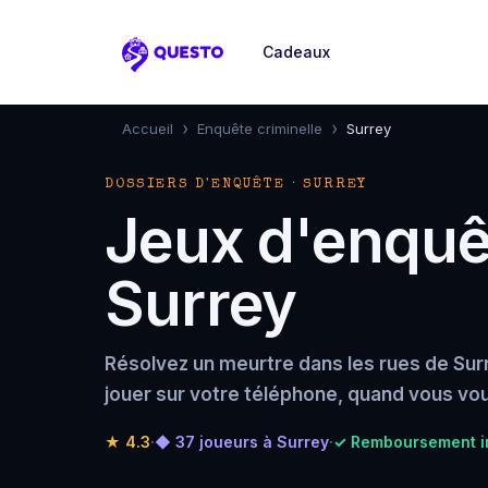
Cadeaux
Questo
›
›
Accueil
Enquête criminelle
Surrey
DOSSIERS D'ENQUÊTE · SURREY
Jeux d'enquêt
Surrey
Résolvez un meurtre dans les rues de Sur
jouer sur votre téléphone, quand vous vou
★
4.3
·
◆ 37 joueurs à Surrey
·
✓ Remboursement in