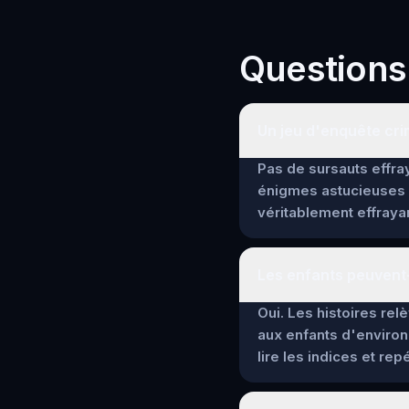
Questions
Un jeu d'enquête crim
Pas de sursauts effray
énigmes astucieuses 
véritablement effrayan
Les enfants peuvent-
Oui. Les histoires re
aux enfants d'environ
lire les indices et re