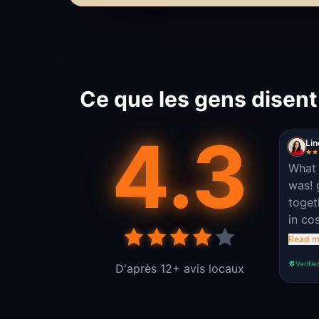
Ce que les gens disent
4.3
Lin
What 
was! 
toget
in co
puzzl
Read m
amoun
Verifie
D'après 12+ avis locaux