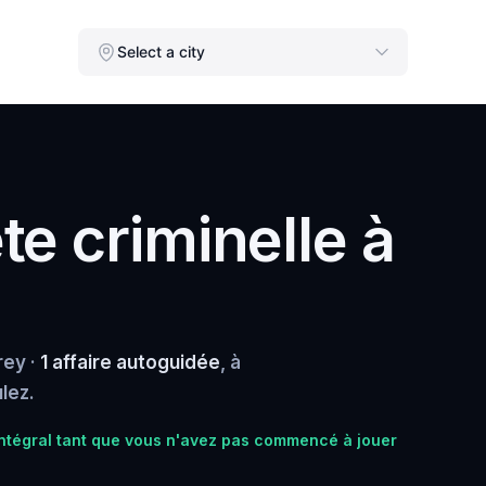
Select a city
e criminelle à
rey ·
1 affaire autoguidée
, à
lez.
tégral tant que vous n'avez pas commencé à jouer