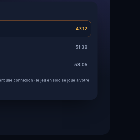
47:12
51:38
58:05
nt une connexion · le jeu en solo se joue à votre