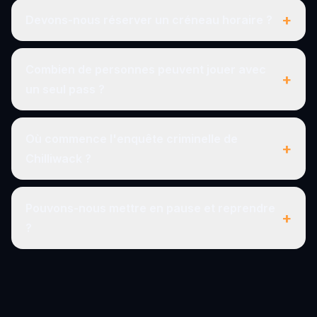
+
Devons-nous réserver un créneau horaire ?
Combien de personnes peuvent jouer avec
+
un seul pass ?
Où commence l'enquête criminelle de
+
Chilliwack ?
Pouvons-nous mettre en pause et reprendre
+
?