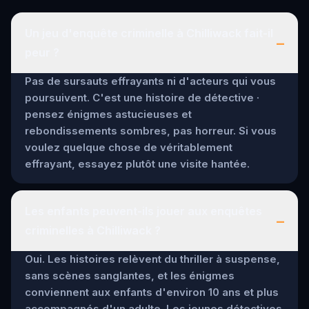
Un jeu d'enquête criminelle à Chilliwack fait-il
–
peur ?
Pas de sursauts effrayants ni d'acteurs qui vous
poursuivent. C'est une histoire de détective ·
pensez énigmes astucieuses et
rebondissements sombres, pas horreur. Si vous
voulez quelque chose de véritablement
effrayant, essayez plutôt une visite hantée.
Les enfants peuvent-ils jouer aux enquêtes
–
criminelles à Chilliwack ?
Oui. Les histoires relèvent du thriller à suspense,
sans scènes sanglantes, et les énigmes
conviennent aux enfants d'environ 10 ans et plus
accompagnés d'un adulte. Les jeunes détectives