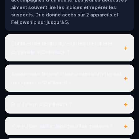
aiment souvent lire les indices et repérer les
suspects. Duo donne accès sur 2 appareils et
Fellowship sur jusqu'à 5.
Combien de temps dure un jeu d'enquête
+
criminelle à Chilliwack ?
Avons-nous besoin d'une connexion internet
+
pour jouer à Chilliwack ?
+
Et s'il pleut à Chilliwack ?
+
Y a-t-il des réductions pour les groupes ?