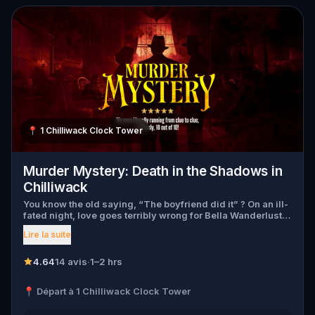
📍
1 Chilliwack Clock Tower
Murder Mystery: Death in the Shadows in
Chilliwack
You know the old saying, “The boyfriend did it” ? On an ill-
fated night, love goes terribly wrong for Bella Wanderlust
and Walter Bridges . Bella, a famous travel blogger, was
Lire la suite
found dead during a ghost tour led by the theatrical Percy
Shadows . Now, it’s up to you to uncover the truth. Was it
Walter, the obsessed boyfriend? Percy, the ghost tour
4.64
14 avis
·
1–2 hrs
guide with a flair for the dramatic? Or is someone else
hiding in the shadows? 🔎 Gather clues, interrogate
📍 Départ à 1 Chilliwack Clock Tower
suspects, and expose the real murderer before they strike
again. Make sure to have your pen and paper ready to jot