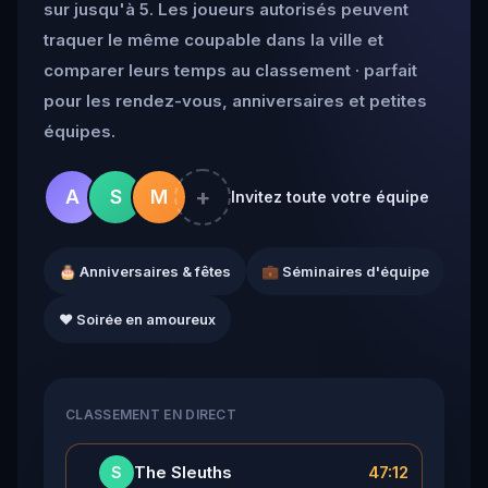
sur jusqu'à 5. Les joueurs autorisés peuvent
traquer le même coupable dans la ville et
comparer leurs temps au classement · parfait
pour les rendez-vous, anniversaires et petites
équipes.
+
A
S
M
Invitez toute votre équipe
🎂 Anniversaires & fêtes
💼 Séminaires d'équipe
❤️ Soirée en amoureux
CLASSEMENT EN DIRECT
👑
The Sleuths
47:12
S