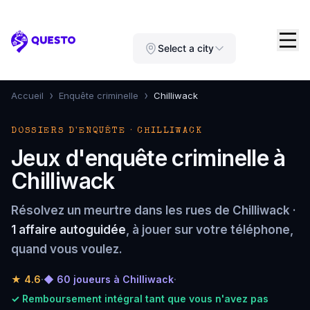
Questo
Select a city
›
›
Accueil
Enquête criminelle
Chilliwack
DOSSIERS D'ENQUÊTE · CHILLIWACK
Jeux d'enquête criminelle à
Chilliwack
Résolvez un meurtre dans les rues de Chilliwack ·
1 affaire autoguidée
, à jouer sur votre téléphone,
quand vous voulez.
★
4.6
·
◆ 60 joueurs à Chilliwack
·
✓ Remboursement intégral tant que vous n'avez pas