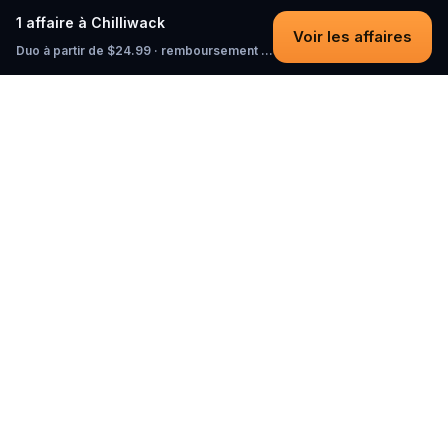
1 affaire à Chilliwack
Voir les affaires
Duo à partir de $24.99 · remboursement intégral tant que vous n'avez pas commencé
Questo
Dans un monde de plus en plus virtuel,
Questo te reconnecte au réel. Nos
quests t’invitent à sortir, rencontrer du
monde et créer des souvenirs