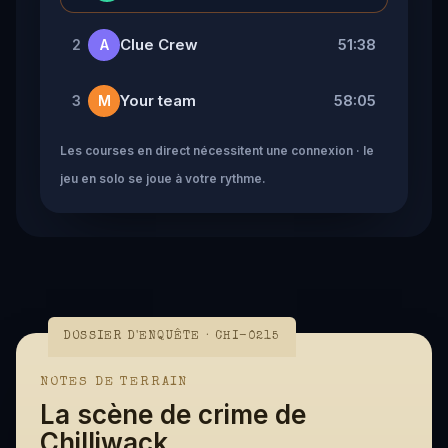
Clue Crew
51:38
2
A
Your team
58:05
3
M
Les courses en direct nécessitent une connexion · le
jeu en solo se joue à votre rythme.
DOSSIER D'ENQUÊTE · CHI-0215
NOTES DE TERRAIN
La scène de crime de
Chilliwack