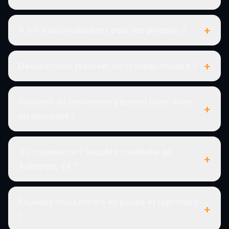
+
Y a-t-il des réductions pour les groupes ?
+
Devons-nous réserver un créneau horaire ?
Combien de personnes peuvent jouer avec
+
un seul pass ?
Où commence l'enquête criminelle de
+
Arlington, TX ?
Pouvons-nous mettre en pause et reprendre
+
?