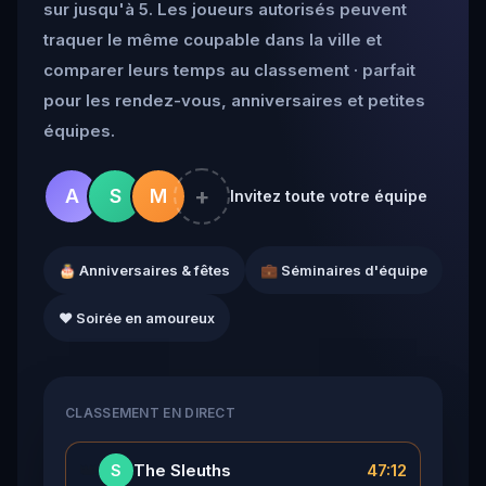
sur jusqu'à 5. Les joueurs autorisés peuvent
traquer le même coupable dans la ville et
comparer leurs temps au classement · parfait
pour les rendez-vous, anniversaires et petites
équipes.
+
A
S
M
Invitez toute votre équipe
🎂 Anniversaires & fêtes
💼 Séminaires d'équipe
❤️ Soirée en amoureux
CLASSEMENT EN DIRECT
👑
The Sleuths
47:12
S