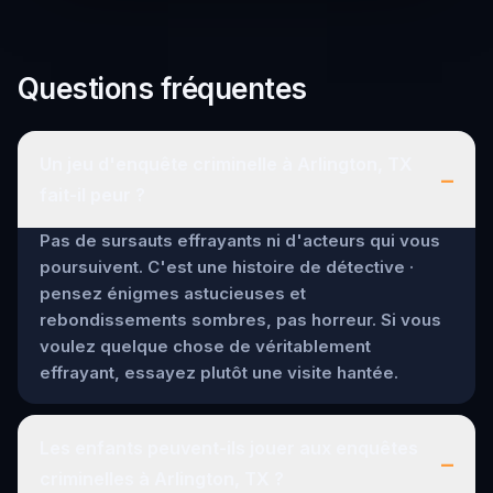
Questions fréquentes
Un jeu d'enquête criminelle à Arlington, TX
–
fait-il peur ?
Pas de sursauts effrayants ni d'acteurs qui vous
poursuivent. C'est une histoire de détective ·
pensez énigmes astucieuses et
rebondissements sombres, pas horreur. Si vous
voulez quelque chose de véritablement
effrayant, essayez plutôt une visite hantée.
Les enfants peuvent-ils jouer aux enquêtes
–
criminelles à Arlington, TX ?