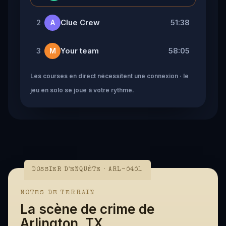
Clue Crew
51:38
2
A
Your team
58:05
3
M
Les courses en direct nécessitent une connexion · le
jeu en solo se joue à votre rythme.
DOSSIER D'ENQUÊTE · ARL-0401
NOTES DE TERRAIN
La scène de crime de
Arlington, TX