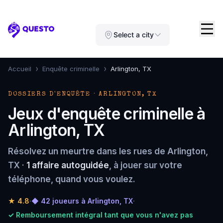
Questo
Select a city
›
›
Accueil
Enquête criminelle
Arlington, TX
DOSSIERS D'ENQUÊTE · ARLINGTON, TX
Jeux d'enquête criminelle à
Arlington, TX
Résolvez un meurtre dans les rues de Arlington,
TX ·
1 affaire autoguidée
, à jouer sur votre
téléphone, quand vous voulez.
★
4.8
·
◆ 42 joueurs à Arlington, TX
·
✓ Remboursement intégral tant que vous n'avez pas