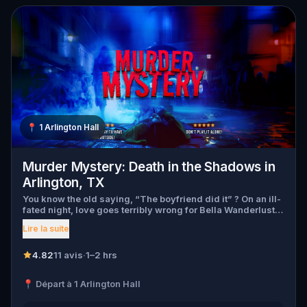
📍
1 Arlington Hall
Murder Mystery: Death in the Shadows in
Arlington, TX
You know the old saying, “The boyfriend did it” ? On an ill-
fated night, love goes terribly wrong for Bella Wanderlust
and Walter Bridges . Bella, a famous travel blogger, was
Lire la suite
found dead during a ghost tour led by the theatrical Percy
Shadows . Now, it’s up to you to uncover the truth. Was it
Walter, the obsessed boyfriend? Percy, the ghost tour
4.82
11 avis
·
1–2 hrs
guide with a flair for the dramatic? Or is someone else
hiding in the shadows? 🔎 Gather clues, interrogate
📍 Départ à 1 Arlington Hall
suspects, and expose the real murderer before they strike
again. Make sure to have your pen and paper ready to jot