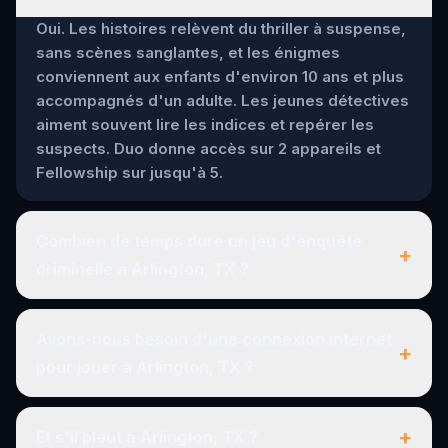
Oui. Les histoires relèvent du thriller à suspense,
sans scènes sanglantes, et les énigmes
conviennent aux enfants d'environ 10 ans et plus
accompagnés d'un adulte. Les jeunes détectives
aiment souvent lire les indices et repérer les
suspects. Duo donne accès sur 2 appareils et
Fellowship sur jusqu'à 5.
Combien de temps dure un jeu d'enquête
+
criminelle à Arlington, TX ?
Avons-nous besoin d'une connexion internet
+
pour jouer à Arlington, TX ?
+
Et s'il pleut à Arlington, TX ?