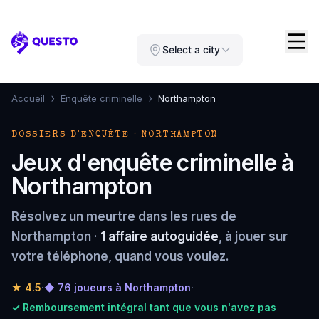
Questo
Select a city
›
›
Accueil
Enquête criminelle
Northampton
DOSSIERS D'ENQUÊTE · NORTHAMPTON
Jeux d'enquête criminelle à
Northampton
Résolvez un meurtre dans les rues de
Northampton ·
1 affaire autoguidée
, à jouer sur
votre téléphone, quand vous voulez.
★
4.5
·
◆ 76 joueurs à Northampton
·
✓ Remboursement intégral tant que vous n'avez pas