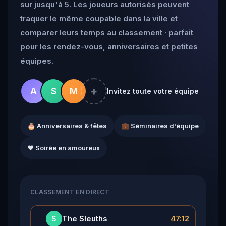
sur jusqu'à 5. Les joueurs autorisés peuvent
traquer le même coupable dans la ville et
comparer leurs temps au classement · parfait
pour les rendez-vous, anniversaires et petites
équipes.
+
A
S
M
Invitez toute votre équipe
🎂 Anniversaires & fêtes
💼 Séminaires d'équipe
❤️ Soirée en amoureux
CLASSEMENT EN DIRECT
👑
The Sleuths
47:12
S