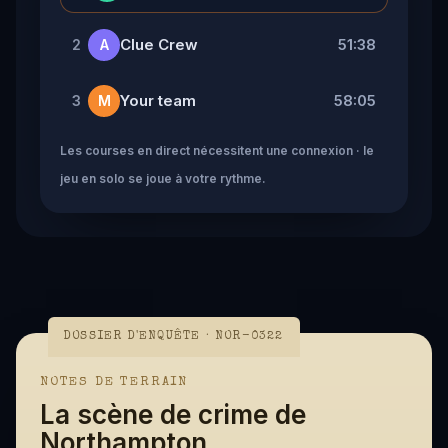
Clue Crew
51:38
2
A
Your team
58:05
3
M
Les courses en direct nécessitent une connexion · le
jeu en solo se joue à votre rythme.
DOSSIER D'ENQUÊTE · NOR-0322
NOTES DE TERRAIN
La scène de crime de
Northampton