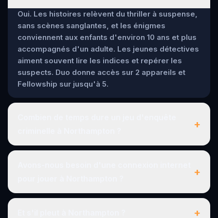
Oui. Les histoires relèvent du thriller à suspense,
sans scènes sanglantes, et les énigmes
conviennent aux enfants d'environ 10 ans et plus
accompagnés d'un adulte. Les jeunes détectives
aiment souvent lire les indices et repérer les
suspects. Duo donne accès sur 2 appareils et
Fellowship sur jusqu'à 5.
Combien de temps dure un jeu d'enquête
+
criminelle à Northampton ?
Avons-nous besoin d'une connexion internet
+
pour jouer à Northampton ?
+
Et s'il pleut à Northampton ?