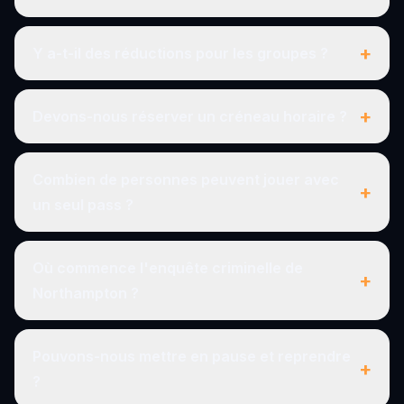
+
Y a-t-il des réductions pour les groupes ?
+
Devons-nous réserver un créneau horaire ?
Combien de personnes peuvent jouer avec
+
un seul pass ?
Où commence l'enquête criminelle de
+
Northampton ?
Pouvons-nous mettre en pause et reprendre
+
?