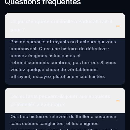
Questions fréquentes
Un jeu d'enquête criminelle à Paducah fait-il
–
peur ?
Pas de sursauts effrayants ni d'acteurs qui vous
poursuivent. C'est une histoire de détective ·
pensez énigmes astucieuses et
rebondissements sombres, pas horreur. Si vous
voulez quelque chose de véritablement
effrayant, essayez plutôt une visite hantée.
Les enfants peuvent-ils jouer aux enquêtes
–
criminelles à Paducah ?
Oui. Les histoires relèvent du thriller à suspense,
sans scènes sanglantes, et les énigmes