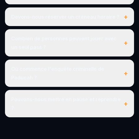
+
Devons-nous réserver un créneau horaire ?
Combien de personnes peuvent jouer avec
+
un seul pass ?
Où commence l'enquête criminelle de
+
Paducah ?
Pouvons-nous mettre en pause et reprendre
+
?