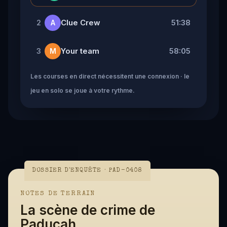
Clue Crew
51:38
2
A
Your team
58:05
3
M
Les courses en direct nécessitent une connexion · le
jeu en solo se joue à votre rythme.
DOSSIER D'ENQUÊTE · PAD-0408
NOTES DE TERRAIN
La scène de crime de
Paducah