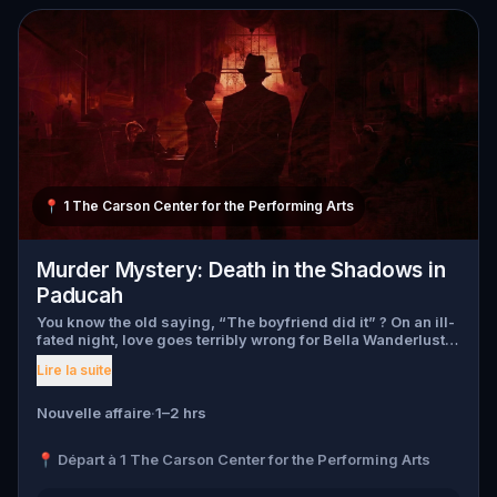
📍
1 The Carson Center for the Performing Arts
Murder Mystery: Death in the Shadows in
Paducah
You know the old saying, “The boyfriend did it” ? On an ill-
fated night, love goes terribly wrong for Bella Wanderlust
and Walter Bridges . Bella, a famous travel blogger, was
Lire la suite
found dead during a ghost tour led by the theatrical Percy
Shadows . Now, it’s up to you to uncover the truth. Was it
Walter, the obsessed boyfriend? Percy, the ghost tour
Nouvelle affaire
·
1–2 hrs
guide with a flair for the dramatic? Or is someone else
hiding in the shadows? 🔎 Gather clues, interrogate
📍 Départ à 1 The Carson Center for the Performing Arts
suspects, and expose the real murderer before they strike
again. Make sure to have your pen and paper ready to jot