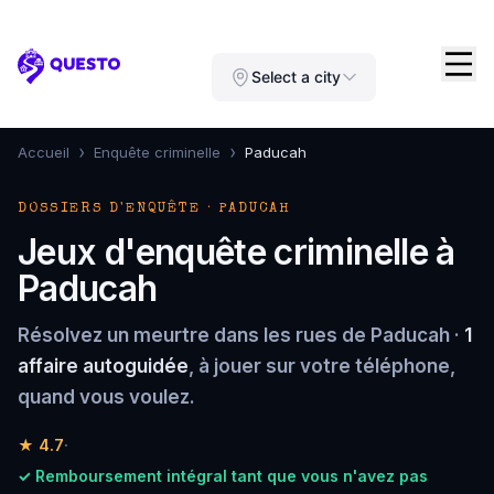
Questo
Select a city
›
›
Accueil
Enquête criminelle
Paducah
DOSSIERS D'ENQUÊTE · PADUCAH
Jeux d'enquête criminelle à
Paducah
Résolvez un meurtre dans les rues de Paducah ·
1
affaire autoguidée
, à jouer sur votre téléphone,
quand vous voulez.
★
4.7
·
✓ Remboursement intégral tant que vous n'avez pas