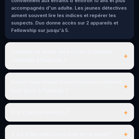
conviennent aux enfants d'environ 10 ans et plus
accompagnés d'un adulte. Les jeunes détectives
aiment souvent lire les indices et repérer les
suspects. Duo donne accès sur 2 appareils et
Fellowship sur jusqu'à 5.
Combien de temps dure un jeu d'enquête
+
criminelle à Paducah ?
Avons-nous besoin d'une connexion internet
+
pour jouer à Paducah ?
+
Et s'il pleut à Paducah ?
+
Y a-t-il des réductions pour les groupes ?