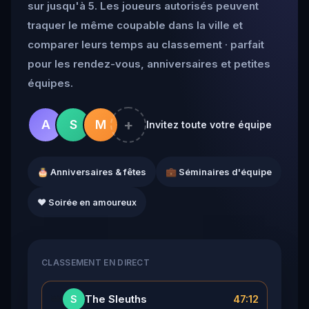
sur jusqu'à 5. Les joueurs autorisés peuvent
traquer le même coupable dans la ville et
comparer leurs temps au classement · parfait
pour les rendez-vous, anniversaires et petites
équipes.
+
A
S
M
Invitez toute votre équipe
🎂 Anniversaires & fêtes
💼 Séminaires d'équipe
❤️ Soirée en amoureux
CLASSEMENT EN DIRECT
👑
The Sleuths
47:12
S