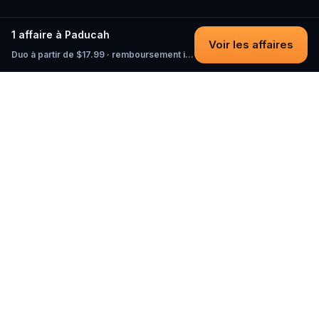
1 affaire à Paducah
Voir les affaires
Duo à partir de $17.99 · remboursement intégral tant que vous n'avez pas commencé
Questo
Dans un monde de plus en plus virtuel,
Questo te reconnecte au réel. Nos