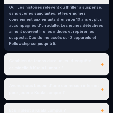
Oui. Les histoires relèvent du thriller à suspense,
sans scènes sanglantes, et les énigmes
conviennent aux enfants d'environ 10 ans et plus
accompagnés d'un adulte. Les jeunes détectives
aiment souvent lire les indices et repérer les
suspects. Duo donne accès sur 2 appareils et
Fellowship sur jusqu'à 5.
Combien de temps dure un jeu d'enquête
+
criminelle à Kuala Lumpur ?
Avons-nous besoin d'une connexion internet
+
pour jouer à Kuala Lumpur ?
+
Et s'il pleut à Kuala Lumpur ?