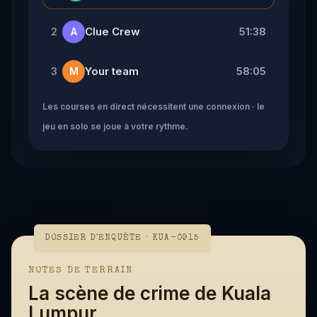
Clue Crew
51:38
2
A
Your team
58:05
3
M
Les courses en direct nécessitent une connexion · le
jeu en solo se joue à votre rythme.
DOSSIER D'ENQUÊTE · KUA-0915
NOTES DE TERRAIN
La scène de crime de Kuala
Lumpur