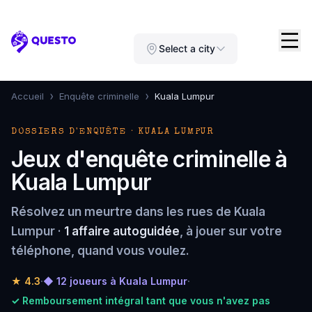
Questo
Select a city
›
›
Accueil
Enquête criminelle
Kuala Lumpur
DOSSIERS D'ENQUÊTE · KUALA LUMPUR
Jeux d'enquête criminelle à
Kuala Lumpur
Résolvez un meurtre dans les rues de Kuala
Lumpur ·
1 affaire autoguidée
, à jouer sur votre
téléphone, quand vous voulez.
★
4.3
·
◆ 12 joueurs à Kuala Lumpur
·
✓ Remboursement intégral tant que vous n'avez pas