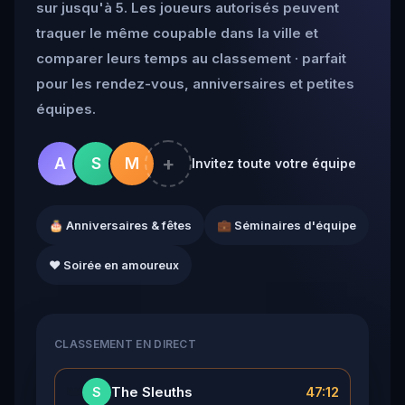
sur jusqu'à 5. Les joueurs autorisés peuvent
traquer le même coupable dans la ville et
comparer leurs temps au classement · parfait
pour les rendez-vous, anniversaires et petites
équipes.
+
A
S
M
Invitez toute votre équipe
🎂 Anniversaires & fêtes
💼 Séminaires d'équipe
❤️ Soirée en amoureux
CLASSEMENT EN DIRECT
👑
The Sleuths
47:12
S