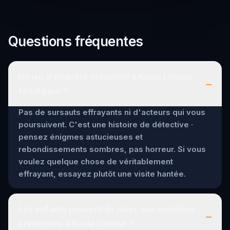
Questions fréquentes
Un jeu d'enquête criminelle à Kuala Lumpur
–
fait-il peur ?
Pas de sursauts effrayants ni d'acteurs qui vous
poursuivent. C'est une histoire de détective ·
pensez énigmes astucieuses et
rebondissements sombres, pas horreur. Si vous
voulez quelque chose de véritablement
effrayant, essayez plutôt une visite hantée.
Les enfants peuvent-ils jouer aux enquêtes
–
criminelles à Kuala Lumpur ?