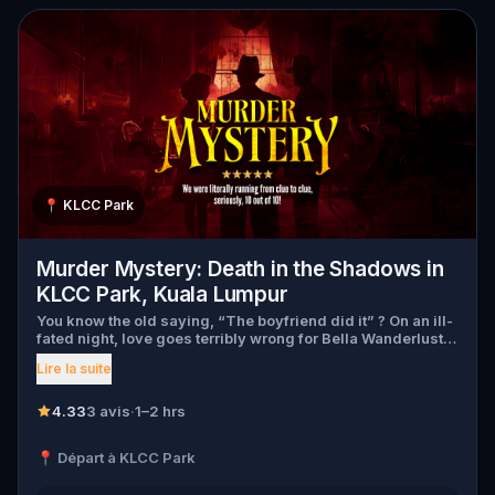
📍
KLCC Park
Murder Mystery: Death in the Shadows in
KLCC Park, Kuala Lumpur
You know the old saying, “The boyfriend did it” ? On an ill-
fated night, love goes terribly wrong for Bella Wanderlust
and Walter Bridges . Bella, a famous travel blogger, was
Lire la suite
found dead during a ghost tour led by the theatrical Percy
Shadows . Now, it’s up to you to uncover the truth. Was it
Walter, the obsessed boyfriend? Percy, the ghost tour
4.33
3 avis
·
1–2 hrs
guide with a flair for the dramatic? Or is someone else
hiding in the shadows? 🔎 Gather clues, interrogate
📍 Départ à KLCC Park
suspects, and expose the real murderer before they strike
again. Make sure to have your pen and paper ready to jot