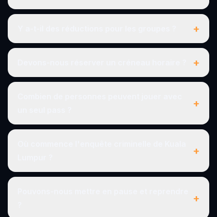
+
Y a-t-il des réductions pour les groupes ?
+
Devons-nous réserver un créneau horaire ?
Combien de personnes peuvent jouer avec
+
un seul pass ?
Où commence l'enquête criminelle de Kuala
+
Lumpur ?
Pouvons-nous mettre en pause et reprendre
+
?