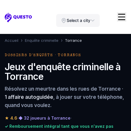
Questo
Select a city
›
›
Accueil
Enquête criminelle
Torrance
DOSSIERS D'ENQUÊTE · TORRANCE
Jeux d'enquête criminelle à
Torrance
Résolvez un meurtre dans les rues de Torrance ·
1 affaire autoguidée
, à jouer sur votre téléphone,
quand vous voulez.
★
4.6
·
◆ 32 joueurs à Torrance
·
✓ Remboursement intégral tant que vous n'avez pas