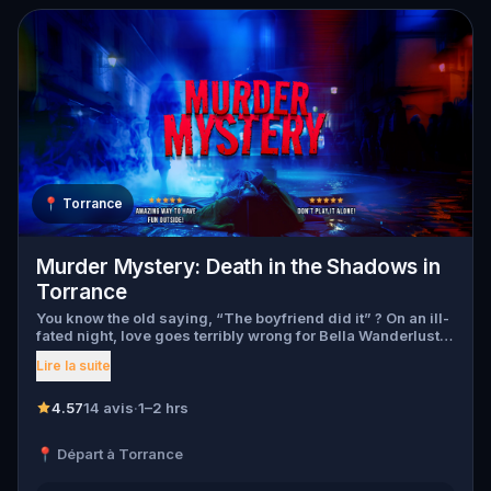
📍
Torrance
Murder Mystery: Death in the Shadows in
Torrance
You know the old saying, “The boyfriend did it” ? On an ill-
fated night, love goes terribly wrong for Bella Wanderlust
and Walter Bridges . Bella, a famous travel blogger, was
Lire la suite
found dead during a ghost tour led by the theatrical Percy
Shadows . Now, it’s up to you to uncover the truth. Was it
Walter, the obsessed boyfriend? Percy, the ghost tour
4.57
14 avis
·
1–2 hrs
guide with a flair for the dramatic? Or is someone else
hiding in the shadows? 🔎 Gather clues, interrogate
📍 Départ à Torrance
suspects, and expose the real murderer before they strike
again. Make sure to have your pen and paper ready to jot