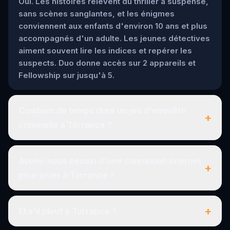
Oui. Les histoires relèvent du thriller à suspense,
sans scènes sanglantes, et les énigmes
conviennent aux enfants d'environ 10 ans et plus
accompagnés d'un adulte. Les jeunes détectives
aiment souvent lire les indices et repérer les
suspects. Duo donne accès sur 2 appareils et
Fellowship sur jusqu'à 5.
Combien de temps dure un jeu d'enquête
+
criminelle à Torrance ?
Avons-nous besoin d'une connexion internet
+
pour jouer à Torrance ?
+
Et s'il pleut à Torrance ?