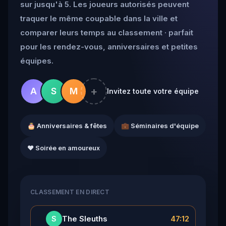
sur jusqu'à 5. Les joueurs autorisés peuvent
traquer le même coupable dans la ville et
comparer leurs temps au classement · parfait
pour les rendez-vous, anniversaires et petites
équipes.
+
A
S
M
Invitez toute votre équipe
🎂 Anniversaires & fêtes
💼 Séminaires d'équipe
❤️ Soirée en amoureux
CLASSEMENT EN DIRECT
👑
The Sleuths
47:12
S