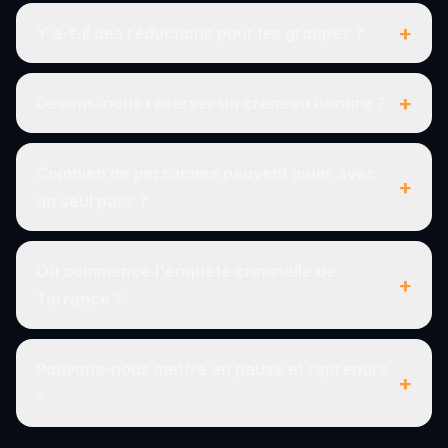
+
Y a-t-il des réductions pour les groupes ?
+
Devons-nous réserver un créneau horaire ?
Combien de personnes peuvent jouer avec
+
un seul pass ?
Où commence l'enquête criminelle de
+
Torrance ?
Pouvons-nous mettre en pause et reprendre
+
?