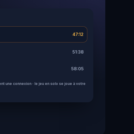
47:12
51:38
58:05
nt une connexion · le jeu en solo se joue à votre