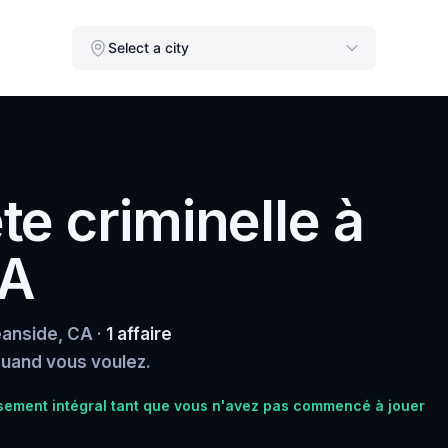
Select a city
e criminelle à
CA
eanside, CA ·
1 affaire
 quand vous voulez.
ement intégral tant que vous n'avez pas commencé à jouer