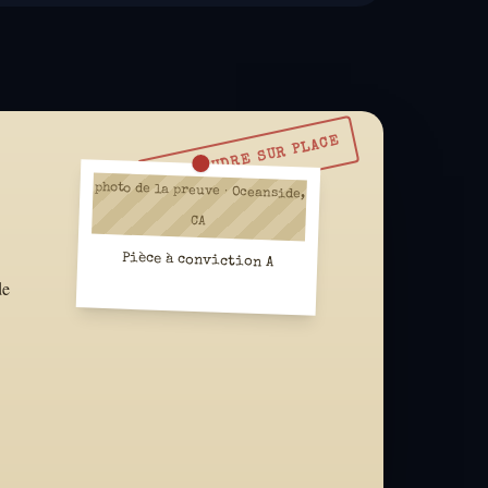
À RÉSOUDRE SUR PLACE
photo de la preuve · Oceanside,
CA
Pièce à conviction A
de