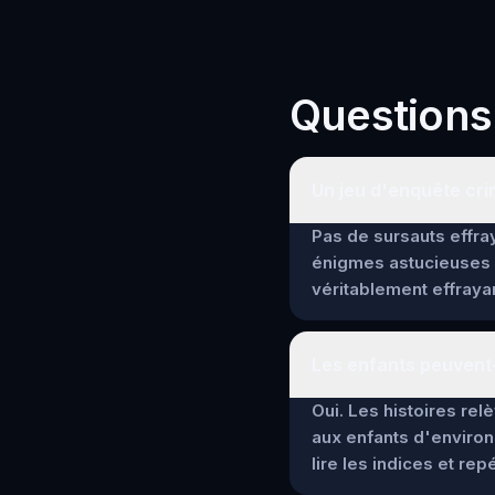
Questions
Un jeu d'enquête crim
Pas de sursauts effray
énigmes astucieuses 
véritablement effrayan
Les enfants peuvent-
Oui. Les histoires re
aux enfants d'environ
lire les indices et re