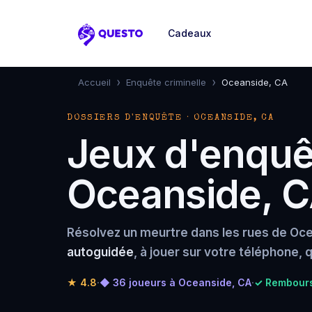
Cadeaux
Questo
›
›
Accueil
Enquête criminelle
Oceanside, CA
DOSSIERS D'ENQUÊTE · OCEANSIDE, CA
Jeux d'enquêt
Oceanside, 
Résolvez un meurtre dans les rues de Oc
autoguidée
, à jouer sur votre téléphone,
★
4.8
·
◆ 36 joueurs à Oceanside, CA
·
✓ Rembours