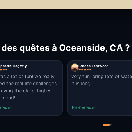
 des quêtes à Oceanside, CA ?
ephanie Hagerty
Braden Eastwood
as a lot of fun! we really
very fun. bring lots of wate
ed the real life challenges
it is long!
olving the clues. highly
mmend!
d Player
Verified Player