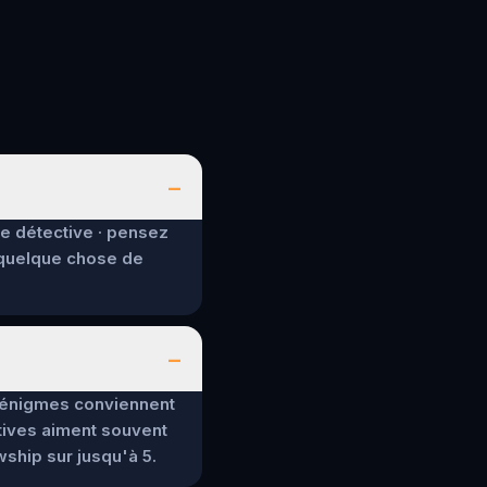
–
de détective · pensez
 quelque chose de
–
es énigmes conviennent
tives aiment souvent
wship sur jusqu'à 5.