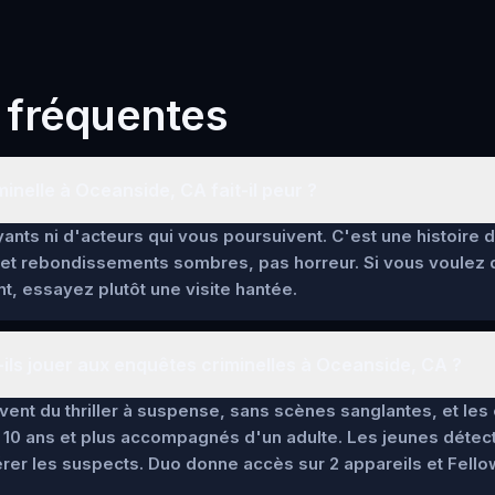
 fréquentes
inelle à Oceanside, CA fait-il peur ?
ants ni d'acteurs qui vous poursuivent. C'est une histoire 
et rebondissements sombres, pas horreur. Si vous voulez
t, essayez plutôt une visite hantée.
ils jouer aux enquêtes criminelles à Oceanside, CA ?
lèvent du thriller à suspense, sans scènes sanglantes, et l
 10 ans et plus accompagnés d'un adulte. Les jeunes détec
pérer les suspects. Duo donne accès sur 2 appareils et Fello