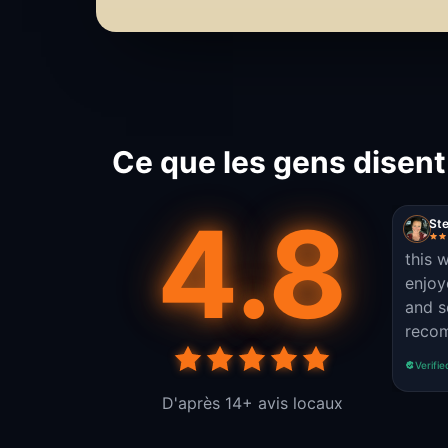
Ce que les gens disent
4.8
St
this w
enjoy
and s
reco
Verifie
D'après 14+ avis locaux