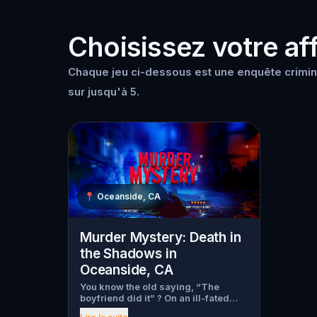
Choisissez votre aff
Chaque jeu ci-dessous est une enquête crimin
sur jusqu'à 5.
📍
Oceanside, CA
Murder Mystery: Death in
the Shadows in
Oceanside, CA
You know the old saying, “The
boyfriend did it” ? On an ill-fated
night, love goes terribly wrong for