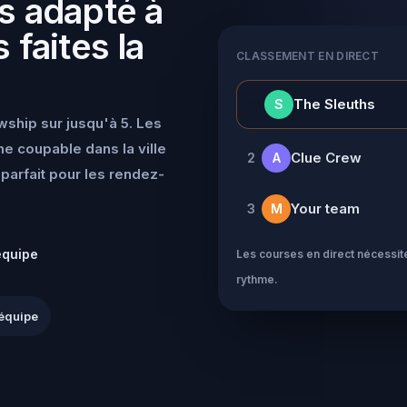
s adapté à
 faites la
CLASSEMENT EN DIRECT
👑
The Sleuths
S
wship sur jusqu'à 5. Les
e coupable dans la ville
Clue Crew
2
A
parfait pour les rendez-
Your team
3
M
équipe
Les courses en direct nécessite
rythme.
équipe