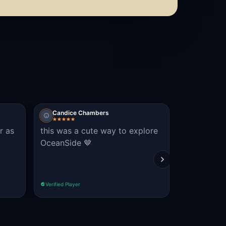
Candice Chambers
colewrldz
r as
this was a cute way to explore
fun to do 
OceanSide 🤎
familiar w
Verified Player
Verified Player