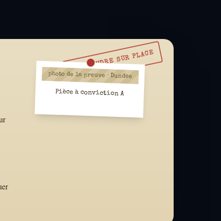
À RÉSOUDRE SUR PLACE
photo de la preuve · Dundee
Pièce à conviction A
ur
uer