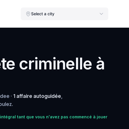
Select a city
e criminelle à
ndee ·
1 affaire autoguidée
,
oulez.
ntégral tant que vous n'avez pas commencé à jouer