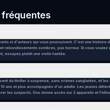
 fréquentes
inelle à Dundee fait-il peur ?
ants ni d'acteurs qui vous poursuivent. C'est une histoire 
et rebondissements sombres, pas horreur. Si vous voulez
t, essayez plutôt une visite hantée.
ils jouer aux enquêtes criminelles à Dundee ?
lèvent du thriller à suspense, sans scènes sanglantes, et l
 10 ans et plus accompagnés d'un adulte. Les jeunes détec
pérer les suspects. Duo donne accès sur 2 appareils et Fello
re un jeu d'enquête criminelle à Dundee ?