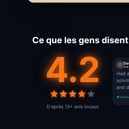
Ce que les gens disen
4.2
Dav
Had a
solvi
and d
Verifie
D'après 13+ avis locaux