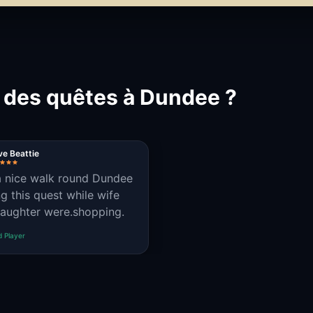
t des quêtes à Dundee ?
e Beattie
 nice walk round Dundee
ng this quest while wife
aughter were.shopping.
d Player