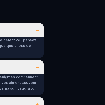
–
de détective · pensez
 quelque chose de
–
es énigmes conviennent
tives aiment souvent
wship sur jusqu'à 5.
+