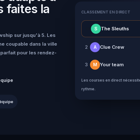
 faites la
CLASSEMENT EN DIRECT
👑
The Sleuths
S
wship sur jusqu'à 5. Les
e coupable dans la ville
Clue Crew
2
A
parfait pour les rendez-
Your team
3
M
équipe
Les courses en direct nécessite
rythme.
équipe