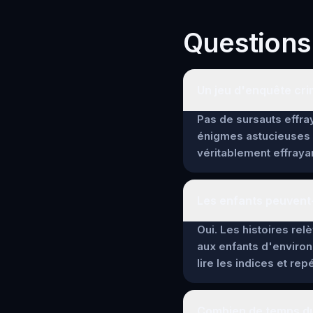
Questions
Un jeu d'enquête crim
Pas de sursauts effray
énigmes astucieuses 
véritablement effrayan
Les enfants peuvent-
Oui. Les histoires re
aux enfants d'environ
lire les indices et re
Combien de temps du