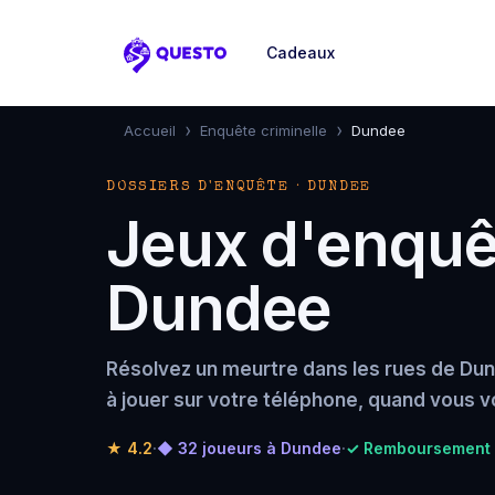
Cadeaux
Questo
›
›
Accueil
Enquête criminelle
Dundee
DOSSIERS D'ENQUÊTE · DUNDEE
Jeux d'enquêt
Dundee
Résolvez un meurtre dans les rues de Du
à jouer sur votre téléphone, quand vous v
★
4.2
·
◆ 32 joueurs à Dundee
·
✓ Remboursement i