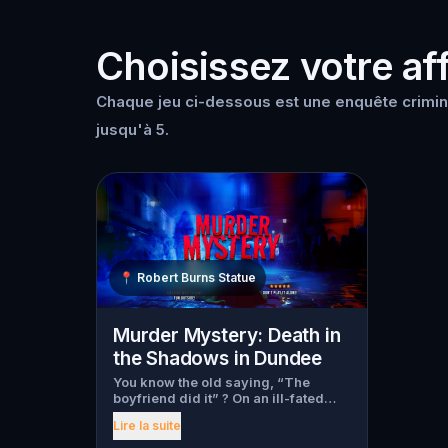
Choisissez votre aff
Chaque jeu ci-dessous est une enquête crimin
jusqu'à 5.
📍
Robert Burns Statue
Murder Mystery: Death in
the Shadows in Dundee
You know the old saying, “The
boyfriend did it” ? On an ill-fated
night, love goes terribly wrong for
Lire la suite
Bella Wanderlust and Walter Bridges
. Bella, a famous travel blogger, was