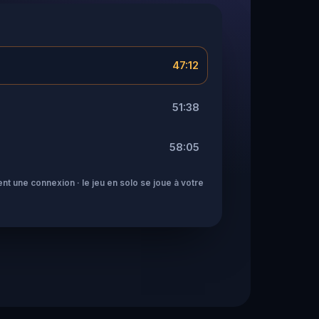
47:12
51:38
58:05
nt une connexion · le jeu en solo se joue à votre