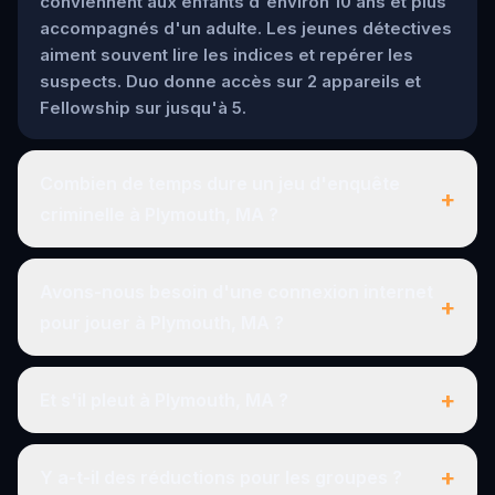
conviennent aux enfants d'environ 10 ans et plus
accompagnés d'un adulte. Les jeunes détectives
aiment souvent lire les indices et repérer les
suspects. Duo donne accès sur 2 appareils et
Fellowship sur jusqu'à 5.
Combien de temps dure un jeu d'enquête
+
criminelle à Plymouth, MA ?
Avons-nous besoin d'une connexion internet
+
pour jouer à Plymouth, MA ?
+
Et s'il pleut à Plymouth, MA ?
+
Y a-t-il des réductions pour les groupes ?