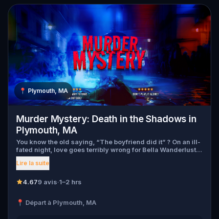
📍
Plymouth, MA
Murder Mystery: Death in the Shadows in
Plymouth, MA
You know the old saying, “The boyfriend did it” ? On an ill-
fated night, love goes terribly wrong for Bella Wanderlust
and Walter Bridges . Bella, a famous travel blogger, was
Lire la suite
found dead during a ghost tour led by the theatrical Percy
Shadows . Now, it’s up to you to uncover the truth. Was it
Walter, the obsessed boyfriend? Percy, the ghost tour
4.67
9 avis
·
1–2 hrs
guide with a flair for the dramatic? Or is someone else
hiding in the shadows? 🔎 Gather clues, interrogate
📍 Départ à Plymouth, MA
suspects, and expose the real murderer before they strike
again. Make sure to have your pen and paper ready to jot