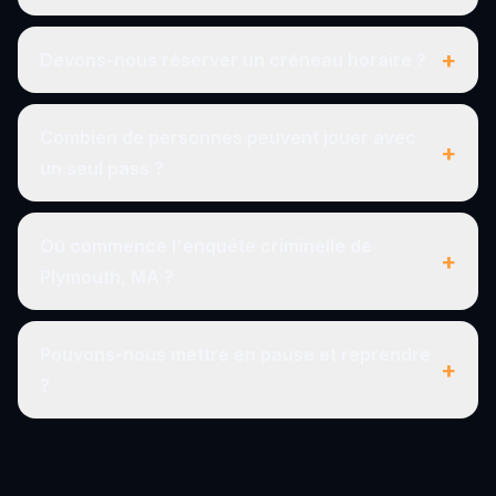
+
Devons-nous réserver un créneau horaire ?
Combien de personnes peuvent jouer avec
+
un seul pass ?
Où commence l'enquête criminelle de
+
Plymouth, MA ?
Pouvons-nous mettre en pause et reprendre
+
?