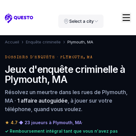
Questo
Select a city
›
›
Accueil
Enquête criminelle
Plymouth, MA
DOSSIERS D'ENQUÊTE · PLYMOUTH, MA
Jeux d'enquête criminelle à
Plymouth, MA
Résolvez un meurtre dans les rues de Plymouth,
MA ·
1 affaire autoguidée
, à jouer sur votre
téléphone, quand vous voulez.
★
4.7
·
◆ 23 joueurs à Plymouth, MA
·
✓ Remboursement intégral tant que vous n'avez pas