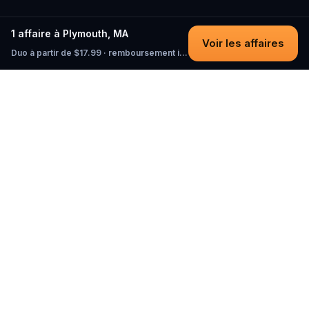
1 affaire à Plymouth, MA
Voir les affaires
Duo à partir de $17.99 · remboursement intégral tant que vous n'avez pas commencé
Questo
Dans un monde de plus en plus virtuel,
Questo te reconnecte au réel. Nos