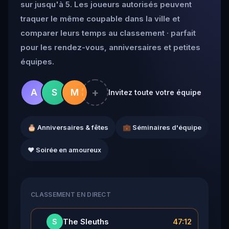
sur jusqu'à 5. Les joueurs autorisés peuvent
traquer le même coupable dans la ville et
comparer leurs temps au classement · parfait
pour les rendez-vous, anniversaires et petites
équipes.
+
A
S
M
Invitez toute votre équipe
🎂 Anniversaires & fêtes
💼 Séminaires d'équipe
❤️ Soirée en amoureux
CLASSEMENT EN DIRECT
👑
The Sleuths
47:12
S