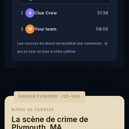
Clue Crew
51:38
2
A
Your team
58:05
3
M
Les courses en direct nécessitent une connexion · le
jeu en solo se joue à votre rythme.
DOSSIER D'ENQUÊTE · PLY-0322
NOTES DE TERRAIN
La scène de crime de
Plymouth, MA