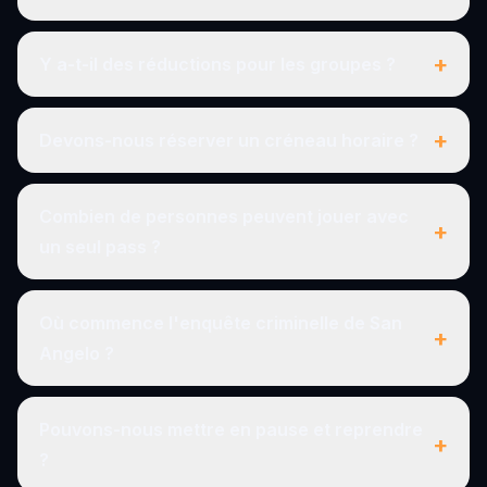
+
Y a-t-il des réductions pour les groupes ?
+
Devons-nous réserver un créneau horaire ?
Combien de personnes peuvent jouer avec
+
un seul pass ?
Où commence l'enquête criminelle de San
+
Angelo ?
Pouvons-nous mettre en pause et reprendre
+
?