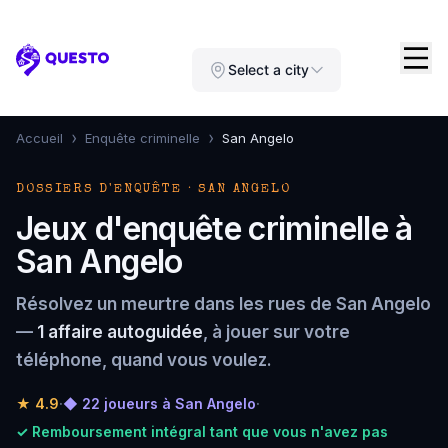
Questo
Select a city
›
›
Accueil
Enquête criminelle
San Angelo
DOSSIERS D'ENQUÊTE · SAN ANGELO
Jeux d'enquête criminelle à
San Angelo
Résolvez un meurtre dans les rues de San Angelo
—
1 affaire autoguidée
, à jouer sur votre
téléphone, quand vous voulez.
★
4.9
·
◆ 22 joueurs à San Angelo
·
✓ Remboursement intégral tant que vous n'avez pas