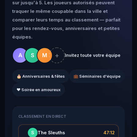
sur jusqu'à 5. Les joueurs autorisés peuvent
traquer le même coupable dans la ville et
comparer leurs temps au classement — parfait
pour les rendez-vous, anniversaires et petites
équipes.
+
A
S
M
Invitez toute votre équipe
🎂 Anniversaires & fêtes
💼 Séminaires d'équipe
❤️ Soirée en amoureux
CLASSEMENT EN DIRECT
👑
The Sleuths
47:12
S