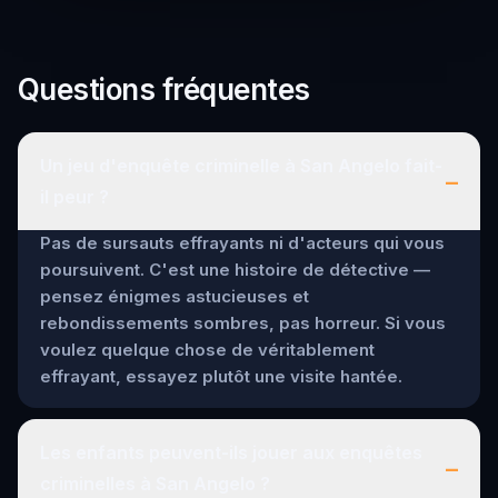
Questions fréquentes
Un jeu d'enquête criminelle à San Angelo fait-
–
il peur ?
Pas de sursauts effrayants ni d'acteurs qui vous
poursuivent. C'est une histoire de détective —
pensez énigmes astucieuses et
rebondissements sombres, pas horreur. Si vous
voulez quelque chose de véritablement
effrayant, essayez plutôt une visite hantée.
Les enfants peuvent-ils jouer aux enquêtes
–
criminelles à San Angelo ?