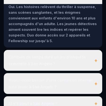
Oui. Les histoires relèvent du thriller à suspense,
sans scènes sanglantes, et les énigmes
conviennent aux enfants d'environ 10 ans et plus
accompagnés d'un adulte. Les jeunes détectives
aiment souvent lire les indices et repérer les
suspects. Duo donne accès sur 2 appareils et
Fellowship sur jusqu'à 5.
Combien de temps dure un jeu d'enquête
+
criminelle à San Angelo ?
Avons-nous besoin d'une connexion internet
+
pour jouer à San Angelo ?
+
Et s'il pleut à San Angelo ?