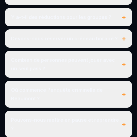
+
Y a-t-il des réductions pour les groupes ?
+
Devons-nous réserver un créneau horaire ?
Combien de personnes peuvent jouer avec
+
un seul pass ?
Où commence l'enquête criminelle de
+
Beaumont ?
Pouvons-nous mettre en pause et reprendre
+
?