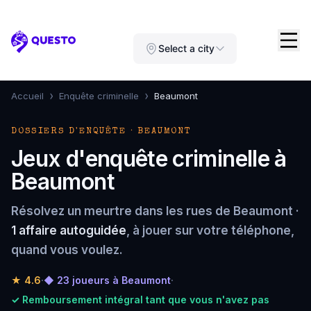
Questo
Select a city
›
›
Accueil
Enquête criminelle
Beaumont
DOSSIERS D'ENQUÊTE · BEAUMONT
Jeux d'enquête criminelle à
Beaumont
Résolvez un meurtre dans les rues de Beaumont ·
1 affaire autoguidée
, à jouer sur votre téléphone,
quand vous voulez.
★
4.6
·
◆ 23 joueurs à Beaumont
·
✓ Remboursement intégral tant que vous n'avez pas