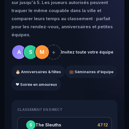
sur jusqu'à 5. Les joueurs autorisés peuvent
traquer le même coupable dans la ville et
comparer leurs temps au classement · parfait
pour les rendez-vous, anniversaires et petites
équipes.
+
A
S
M
Invitez toute votre équipe
🎂 Anniversaires & fêtes
💼 Séminaires d'équipe
❤️ Soirée en amoureux
CLASSEMENT EN DIRECT
👑
The Sleuths
47:12
S