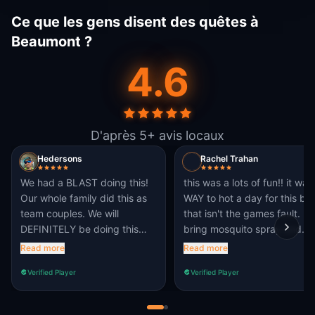
Ce que les gens disent des quêtes à
Beaumont ?
4.6
D'après 5+ avis locaux
Hedersons
Rachel Trahan
We had a BLAST doing this!
this was a lots of fun!! it was
Our whole family did this as
WAY to hot a day for this but
team couples. We will
that isn't the games fault.
DEFINITELY be doing this
bring mosquito spray and
again.
drinks lol
Read more
Read more
Verified Player
Verified Player