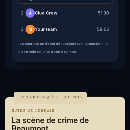
Clue Crew
51:38
2
A
Your team
58:05
3
M
Les courses en direct nécessitent une connexion · le
jeu en solo se joue à votre rythme.
DOSSIER D'ENQUÊTE · BEA-0615
NOTES DE TERRAIN
La scène de crime de
Beaumont