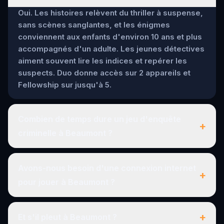
Oui. Les histoires relèvent du thriller à suspense,
sans scènes sanglantes, et les énigmes
conviennent aux enfants d'environ 10 ans et plus
accompagnés d'un adulte. Les jeunes détectives
aiment souvent lire les indices et repérer les
suspects. Duo donne accès sur 2 appareils et
Fellowship sur jusqu'à 5.
Combien de temps dure un jeu d'enquête
+
criminelle à Beaumont ?
Avons-nous besoin d'une connexion internet
+
pour jouer à Beaumont ?
+
Et s'il pleut à Beaumont ?