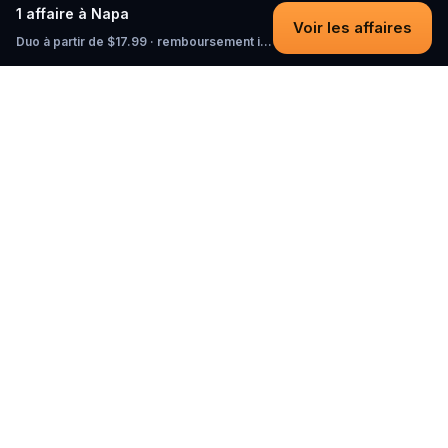
1 affaire à Napa
Voir les affaires
Duo à partir de $17.99 · remboursement intégral tant que vous n'avez pas commencé
Questo
Dans un monde de plus en plus virtuel,
Questo te reconnecte au réel. Nos
quests t’invitent à sortir, rencontrer du
monde et créer des souvenirs