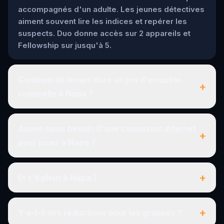
accompagnés d'un adulte. Les jeunes détectives
aiment souvent lire les indices et repérer les
suspects. Duo donne accès sur 2 appareils et
Fellowship sur jusqu'à 5.
Combien de temps dure un jeu d'enquête
+
criminelle à Napa ?
Avons-nous besoin d'une connexion internet
+
pour jouer à Napa ?
+
Et s'il pleut à Napa ?
+
Y a-t-il des réductions pour les groupes ?