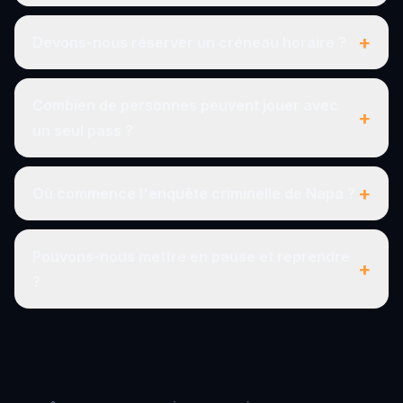
+
Devons-nous réserver un créneau horaire ?
Combien de personnes peuvent jouer avec
+
un seul pass ?
+
Où commence l'enquête criminelle de Napa ?
Pouvons-nous mettre en pause et reprendre
+
?