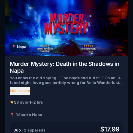
📍
Napa
Murder Mystery: Death in the Shadows in
Napa
You know the old saying, “The boyfriend did it” ? On an ill-
fated night, love goes terribly wrong for Bella Wanderlust
and Walter Bridges . Bella, a famous travel blogger, was
Lire la suite
found dead during a ghost tour led by the theatrical Percy
Shadows . Now, it’s up to you to uncover the truth. Was it
Walter, the obsessed boyfriend? Percy, the ghost tour
5
3 avis
·
1–2 hrs
guide with a flair for the dramatic? Or is someone else
hiding in the shadows? 🔎 Gather clues, interrogate
📍 Départ à Napa
suspects, and expose the real murderer before they strike
again. Make sure to have your pen and paper ready to jot
down all the crucial evidence.
$17.99
Duo
· 2 appareils