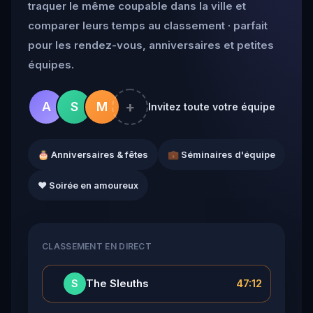
traquer le même coupable dans la ville et
comparer leurs temps au classement · parfait
pour les rendez-vous, anniversaires et petites
équipes.
+
A
S
M
Invitez toute votre équipe
🎂 Anniversaires & fêtes
💼 Séminaires d'équipe
❤️ Soirée en amoureux
CLASSEMENT EN DIRECT
👑
The Sleuths
47:12
S