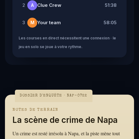
Clue Crew
51:38
2
A
Your team
58:05
3
M
Les courses en direct nécessitent une connexion · le
jeu en solo se joue à votre rythme.
DOSSIER D'ENQUÊTE · NAP-0722
NOTES DE TERRAIN
La scène de crime de Napa
Un crime est resté irrésolu à Napa, et la piste mène tout