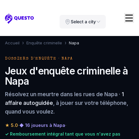
Questo
Select a city
›
›
Accueil
Enquête criminelle
Napa
DOSSIERS D'ENQUÊTE · NAPA
Jeux d'enquête criminelle à
Napa
Résolvez un meurtre dans les rues de Napa ·
1
affaire autoguidée
, à jouer sur votre téléphone,
quand vous voulez.
★
5.0
·
◆ 16 joueurs à Napa
·
✓ Remboursement intégral tant que vous n'avez pas