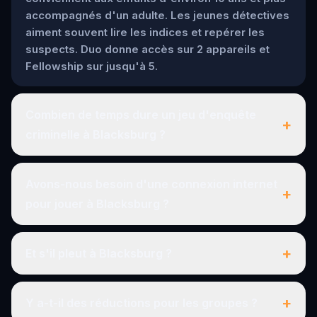
accompagnés d'un adulte. Les jeunes détectives
aiment souvent lire les indices et repérer les
suspects. Duo donne accès sur 2 appareils et
Fellowship sur jusqu'à 5.
Combien de temps dure un jeu d'enquête
+
criminelle à Blacksburg ?
Avons-nous besoin d'une connexion internet
+
pour jouer à Blacksburg ?
+
Et s'il pleut à Blacksburg ?
+
Y a-t-il des réductions pour les groupes ?