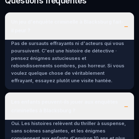
Questions fréquentes
Un jeu d'enquête criminelle à Blacksburg fait-
–
il peur ?
Pas de sursauts effrayants ni d'acteurs qui vous
poursuivent. C'est une histoire de détective ·
pensez énigmes astucieuses et
rebondissements sombres, pas horreur. Si vous
voulez quelque chose de véritablement
effrayant, essayez plutôt une visite hantée.
Les enfants peuvent-ils jouer aux enquêtes
–
criminelles à Blacksburg ?
Oui. Les histoires relèvent du thriller à suspense,
sans scènes sanglantes, et les énigmes
conviennent aux enfants d'environ 10 ans et plus