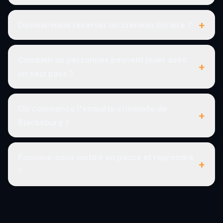
+
Devons-nous réserver un créneau horaire ?
Combien de personnes peuvent jouer avec
+
un seul pass ?
Où commence l'enquête criminelle de
+
Blacksburg ?
Pouvons-nous mettre en pause et reprendre
+
?