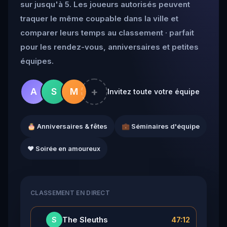
sur jusqu'à 5. Les joueurs autorisés peuvent
traquer le même coupable dans la ville et
comparer leurs temps au classement · parfait
pour les rendez-vous, anniversaires et petites
équipes.
+
A
S
M
Invitez toute votre équipe
🎂 Anniversaires & fêtes
💼 Séminaires d'équipe
❤️ Soirée en amoureux
CLASSEMENT EN DIRECT
👑
The Sleuths
47:12
S