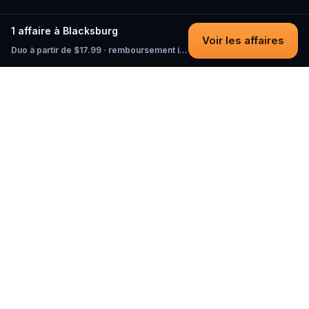
1 affaire à Blacksburg
Voir les affaires
Duo à partir de $17.99 · remboursement intégral tant que vous n'avez pas commencé
Questo
Dans un monde de plus en plus virtuel,
Questo te reconnecte au réel. Nos
quests t’invitent à sortir, rencontrer du