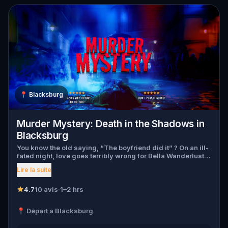
📍
Blacksburg
Murder Mystery: Death in the Shadows in
Blacksburg
You know the old saying, “The boyfriend did it” ? On an ill-
fated night, love goes terribly wrong for Bella Wanderlust
and Walter Bridges . Bella, a famous travel blogger, was
Lire la suite
found dead during a ghost tour led by the theatrical Percy
Shadows . Now, it’s up to you to uncover the truth. Was it
Walter, the obsessed boyfriend? Percy, the ghost tour
4.7
10 avis
·
1–2 hrs
guide with a flair for the dramatic? Or is someone else
hiding in the shadows? 🔎 Gather clues, interrogate
📍 Départ à Blacksburg
suspects, and expose the real murderer before they strike
again. Make sure to have your pen and paper ready to jot