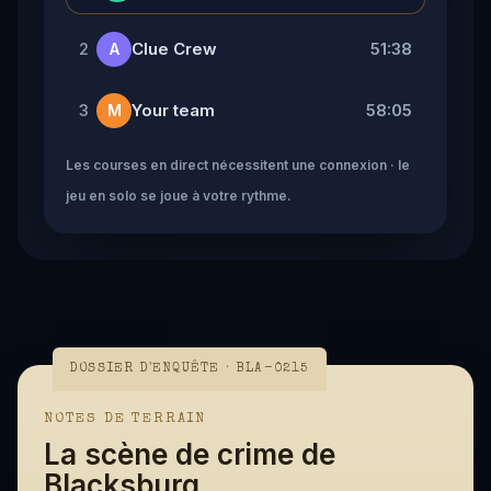
Clue Crew
51:38
2
A
Your team
58:05
3
M
Les courses en direct nécessitent une connexion · le
jeu en solo se joue à votre rythme.
DOSSIER D'ENQUÊTE · BLA-0215
NOTES DE TERRAIN
La scène de crime de
Blacksburg