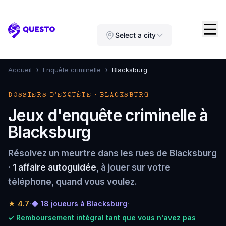
Questo
Select a city
›
›
Accueil
Enquête criminelle
Blacksburg
DOSSIERS D'ENQUÊTE · BLACKSBURG
Jeux d'enquête criminelle à
Blacksburg
Résolvez un meurtre dans les rues de Blacksburg
·
1 affaire autoguidée
, à jouer sur votre
téléphone, quand vous voulez.
★
4.7
·
◆ 18 joueurs à Blacksburg
·
✓ Remboursement intégral tant que vous n'avez pas