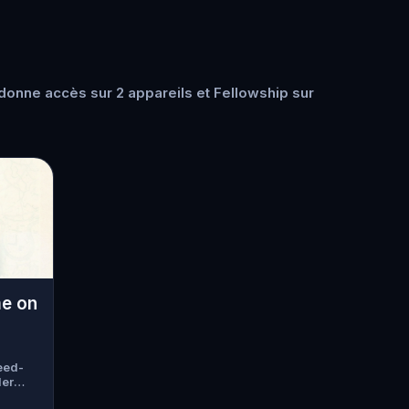
onne accès sur 2 appareils et Fellowship sur
me on
eed-
der