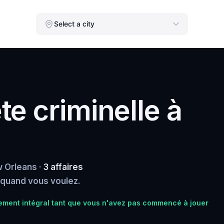
Select a city
e criminelle à
 Orleans ·
3 affaires
, quand vous voulez.
ment intégral tant que vous n'avez pas commencé à jouer