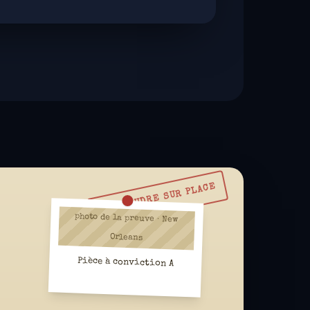
À RÉSOUDRE SUR PLACE
photo de la preuve · New
Orleans
Pièce à conviction A