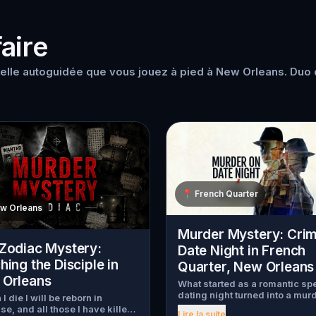
aire
elle autoguidée que vous jouez à pied à New Orleans. Duo d
📍
French Quarter
w Orleans
Murder Mystery: Cri
Zodiac Mystery:
Date Night in French
hing the Disciple in
Quarter, New Orleans
Orleans
What started as a romantic sp
dating night turned into a mur
I die I will be reborn in
mystery. Just as introductions
se, and all those I have killed
Lire la suite