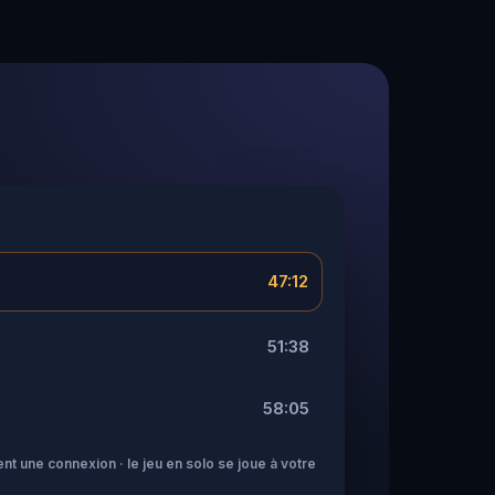
47:12
51:38
58:05
nt une connexion · le jeu en solo se joue à votre