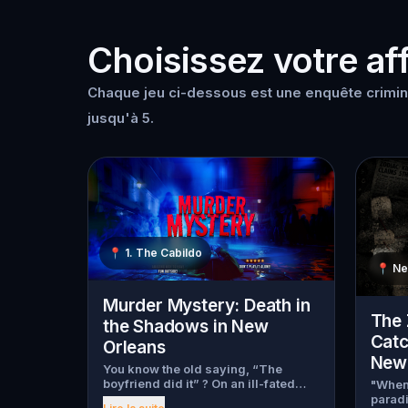
Choisissez votre aff
Chaque jeu ci-dessous est une enquête crimin
jusqu'à 5.
📍
1. The Cabildo
📍
Ne
Murder Mystery: Death in
The 
the Shadows in New
Catc
Orleans
New 
You know the old saying, “The
boyfriend did it” ? On an ill-fated
"When 
night, love goes terribly wrong for
paradi