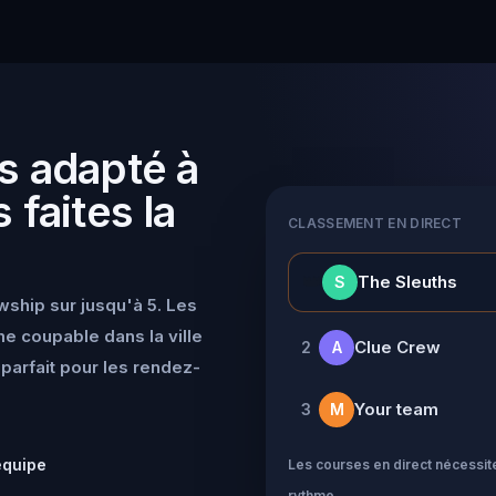
s adapté à
 faites la
CLASSEMENT EN DIRECT
👑
The Sleuths
S
wship sur jusqu'à 5. Les
e coupable dans la ville
Clue Crew
2
A
parfait pour les rendez-
Your team
3
M
équipe
Les courses en direct nécessite
rythme.