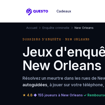
Cadeaux
Questo
›
›
Accueil
Enquête criminelle
New Orleans
DOSSIERS D'ENQUÊTE · NEW ORLEANS
Jeux d'enquêt
New Orleans
Résolvez un meurtre dans les rues de New
autoguidées
, à jouer sur votre téléphone
★
4.8
·
◆ 155 joueurs à New Orleans
·
✓ Rembourse