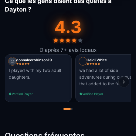
Ce que les gens disent des quêtes à
Dayton ?
4.3
D'après 7+ avis locaux
donnaleerobinson19
Heidi White
I played with my two adult
we had a lot of side
daughters.
adventures during our quest
that added to the fun.
Verified Player
Verified Player
Questions fréquentes