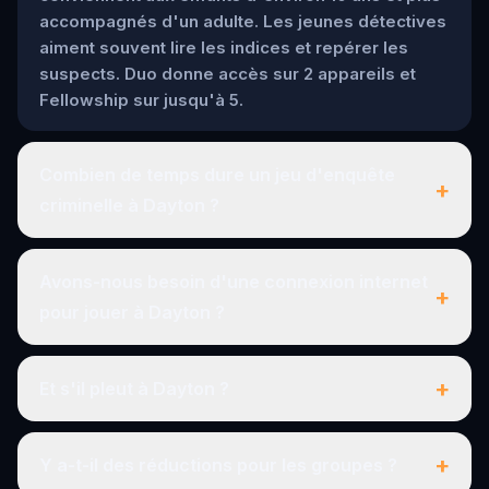
accompagnés d'un adulte. Les jeunes détectives
aiment souvent lire les indices et repérer les
suspects. Duo donne accès sur 2 appareils et
Fellowship sur jusqu'à 5.
Combien de temps dure un jeu d'enquête
+
criminelle à Dayton ?
Avons-nous besoin d'une connexion internet
+
pour jouer à Dayton ?
+
Et s'il pleut à Dayton ?
+
Y a-t-il des réductions pour les groupes ?