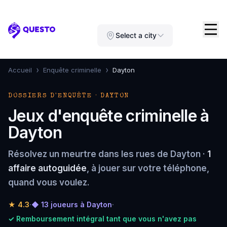
Questo
Select a city
›
›
Accueil
Enquête criminelle
Dayton
DOSSIERS D'ENQUÊTE · DAYTON
Jeux d'enquête criminelle à
Dayton
Résolvez un meurtre dans les rues de Dayton ·
1
affaire autoguidée
, à jouer sur votre téléphone,
quand vous voulez.
★
4.3
·
◆ 13 joueurs à Dayton
·
✓ Remboursement intégral tant que vous n'avez pas