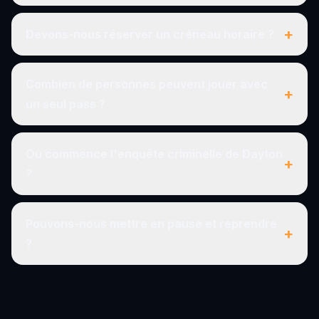
+
Devons-nous réserver un créneau horaire ?
Combien de personnes peuvent jouer avec
+
un seul pass ?
Où commence l'enquête criminelle de Dayton
+
?
Pouvons-nous mettre en pause et reprendre
+
?