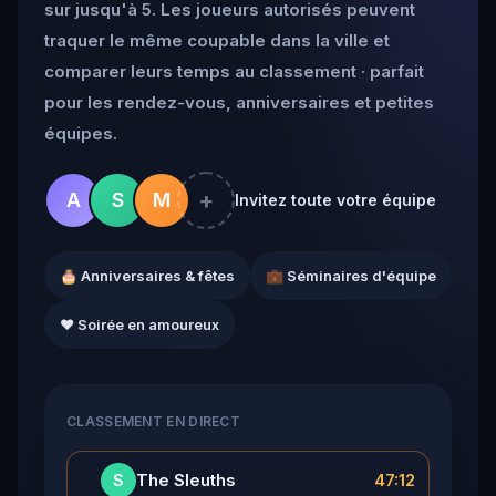
sur jusqu'à 5. Les joueurs autorisés peuvent
traquer le même coupable dans la ville et
comparer leurs temps au classement · parfait
pour les rendez-vous, anniversaires et petites
équipes.
+
A
S
M
Invitez toute votre équipe
🎂 Anniversaires & fêtes
💼 Séminaires d'équipe
❤️ Soirée en amoureux
CLASSEMENT EN DIRECT
👑
The Sleuths
47:12
S