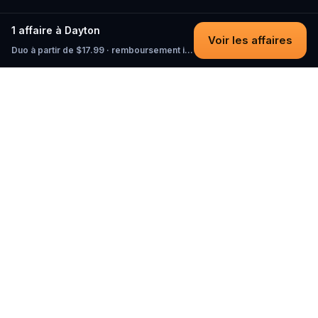
1 affaire à Dayton
Voir les affaires
Duo à partir de $17.99 · remboursement intégral tant que vous n'avez pas commencé
Questo
Dans un monde de plus en plus virtuel,
Questo te reconnecte au réel. Nos
quests t’invitent à sortir, rencontrer du