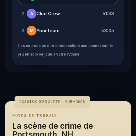
Clue Crew
51:38
2
A
Your team
58:05
3
M
Les courses en direct nécessitent une connexion · le
jeu en solo se joue à votre rythme.
DOSSIER D'ENQUÊTE · POR-0508
NOTES DE TERRAIN
La scène de crime de
Portsmouth, NH