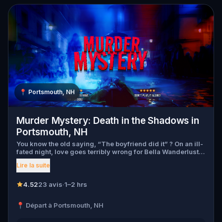
📍
Portsmouth, NH
Murder Mystery: Death in the Shadows in
Portsmouth, NH
You know the old saying, “The boyfriend did it” ? On an ill-
fated night, love goes terribly wrong for Bella Wanderlust
and Walter Bridges . Bella, a famous travel blogger, was
Lire la suite
found dead during a ghost tour led by the theatrical Percy
Shadows . Now, it’s up to you to uncover the truth. Was it
Walter, the obsessed boyfriend? Percy, the ghost tour
4.52
23 avis
·
1–2 hrs
guide with a flair for the dramatic? Or is someone else
hiding in the shadows? 🔎 Gather clues, interrogate
📍 Départ à Portsmouth, NH
suspects, and expose the real murderer before they strike
again. Make sure to have your pen and paper ready to jot