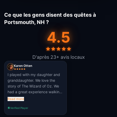
Ce que les gens disent des quêtes à
Portsmouth, NH ?
4.5
D'après 23+ avis locaux
Karen Otten
I played with my daughter and
granddaughter. We love the
story of The Wizard of Oz. We
had a great experience walking
around the streets of
Read more
Portsmouth and solving all the
Verified Player
clues!