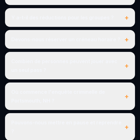
+
Y a-t-il des réductions pour les groupes ?
+
Devons-nous réserver un créneau horaire ?
Combien de personnes peuvent jouer avec
+
un seul pass ?
Où commence l'enquête criminelle de
+
Portsmouth, NH ?
Pouvons-nous mettre en pause et reprendre
+
?