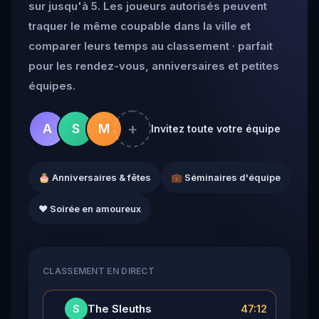
sur jusqu'à 5. Les joueurs autorisés peuvent
traquer le même coupable dans la ville et
comparer leurs temps au classement · parfait
pour les rendez-vous, anniversaires et petites
équipes.
+
A
S
M
Invitez toute votre équipe
🎂 Anniversaires & fêtes
💼 Séminaires d'équipe
❤️ Soirée en amoureux
CLASSEMENT EN DIRECT
👑
The Sleuths
47:12
S