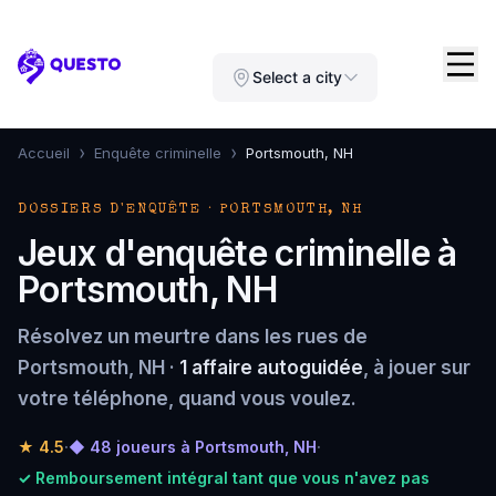
Questo
Select a city
›
›
Accueil
Enquête criminelle
Portsmouth, NH
DOSSIERS D'ENQUÊTE · PORTSMOUTH, NH
Jeux d'enquête criminelle à
Portsmouth, NH
Résolvez un meurtre dans les rues de
Portsmouth, NH ·
1 affaire autoguidée
, à jouer sur
votre téléphone, quand vous voulez.
★
4.5
·
◆ 48 joueurs à Portsmouth, NH
·
✓ Remboursement intégral tant que vous n'avez pas