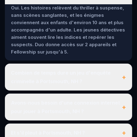
Oui. Les histoires relèvent du thriller à suspense,
sans scènes sanglantes, et les énigmes
conviennent aux enfants d'environ 10 ans et plus
accompagnés d'un adulte. Les jeunes détectives
aiment souvent lire les indices et repérer les
suspects. Duo donne accès sur 2 appareils et
Fellowship sur jusqu'à 5.
Combien de temps dure un jeu d'enquête
+
criminelle à Portsmouth, NH ?
Avons-nous besoin d'une connexion internet
+
pour jouer à Portsmouth, NH ?
+
Et s'il pleut à Portsmouth, NH ?