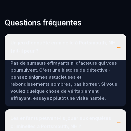
Questions fréquentes
Un jeu d'enquête criminelle à Portsmouth, NH
–
fait-il peur ?
Pas de sursauts effrayants ni d'acteurs qui vous
poursuivent. C'est une histoire de détective ·
pensez énigmes astucieuses et
rebondissements sombres, pas horreur. Si vous
voulez quelque chose de véritablement
effrayant, essayez plutôt une visite hantée.
Les enfants peuvent-ils jouer aux enquêtes
–
criminelles à Portsmouth, NH ?