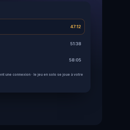
47:12
51:38
58:05
nt une connexion · le jeu en solo se joue à votre