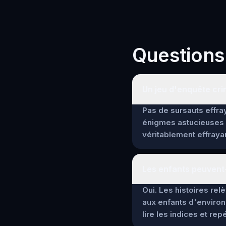
Questions
Un jeu d'enquête crim
Pas de sursauts effray
énigmes astucieuses 
véritablement effrayan
Les enfants peuvent-
Oui. Les histoires re
aux enfants d'environ
lire les indices et re