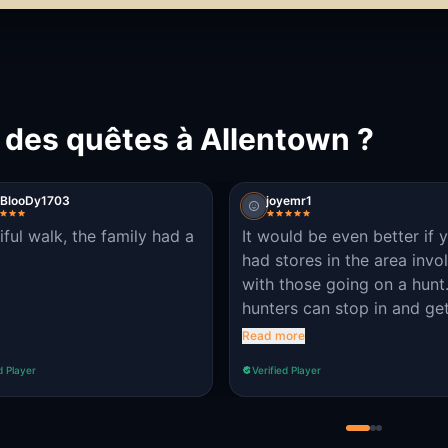
 des quêtes à Allentown ?
 BlooDy1703
joyemr1
iful walk, the family had a
It would be even better if 
had stores in the area invo
with those going on a hunt.
hunters can stop in and ge
clue from the store, which
Read more
even increase sales for th
d Player
Verified Player
it's nice to work together t
better a community.