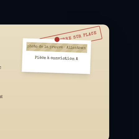
À RÉSOUDRE SUR PLACE
photo de la preuve · Allentown
Pièce à conviction A
e
nt