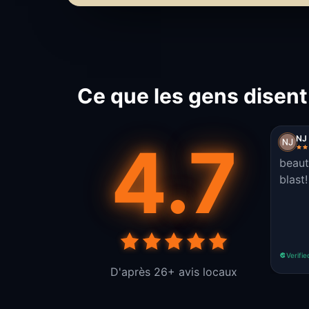
Ce que les gens disent
4.7
NJ
beaut
blast!
Verifie
D'après 26+ avis locaux