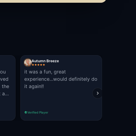
Autumn Breeze
Brendan1
you
it was a fun, great
great day 
lved
experience...would definitely do
friends. it
 the
it again!!
get starte
t a
fantastic t
 may
Read more
em.
Verified Player
Verified Player
o