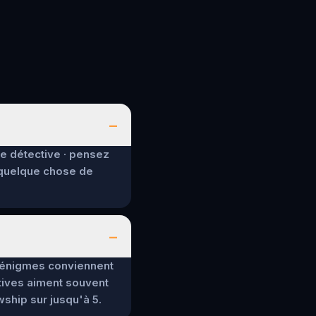
–
de détective · pensez
 quelque chose de
–
es énigmes conviennent
tives aiment souvent
wship sur jusqu'à 5.