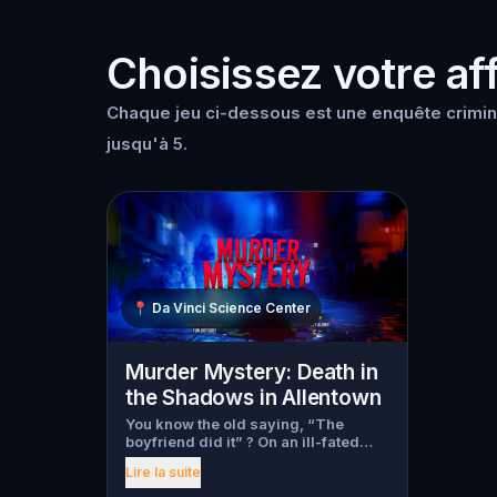
Choisissez votre aff
Chaque jeu ci-dessous est une enquête crimine
jusqu'à 5.
📍
Da Vinci Science Center
Murder Mystery: Death in
the Shadows in Allentown
You know the old saying, “The
boyfriend did it” ? On an ill-fated
night, love goes terribly wrong for
Lire la suite
Bella Wanderlust and Walter Bridges
. Bella, a famous travel blogger, was