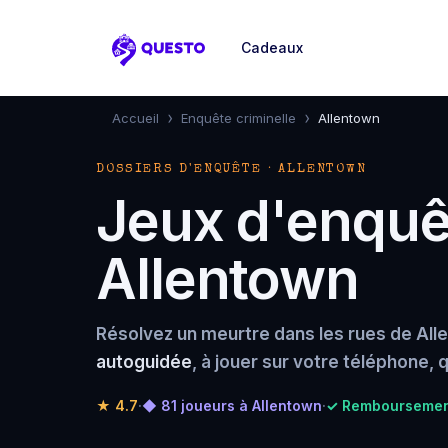
Cadeaux
Questo
›
›
Accueil
Enquête criminelle
Allentown
DOSSIERS D'ENQUÊTE · ALLENTOWN
Jeux d'enquêt
Allentown
Résolvez un meurtre dans les rues de All
autoguidée
, à jouer sur votre téléphone,
★
4.7
·
◆ 81 joueurs à Allentown
·
✓ Remboursement