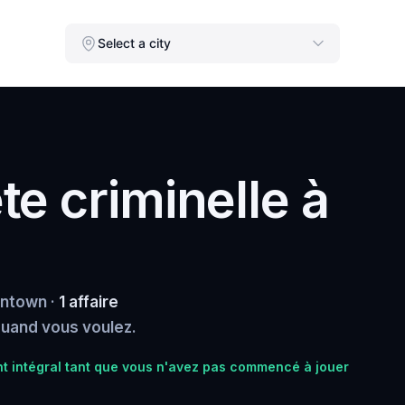
Select a city
e criminelle à
entown ·
1 affaire
 quand vous voulez.
 intégral tant que vous n'avez pas commencé à jouer