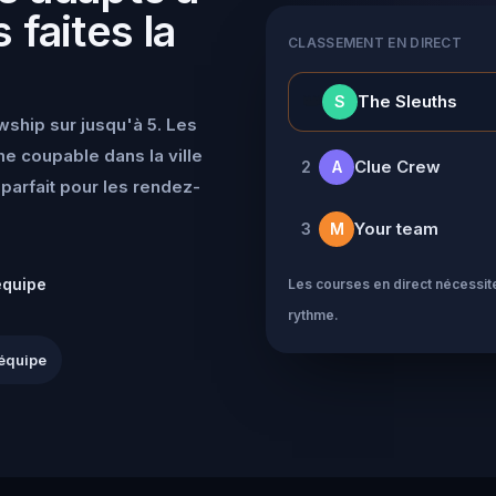
 faites la
CLASSEMENT EN DIRECT
👑
The Sleuths
S
wship sur jusqu'à 5. Les
e coupable dans la ville
Clue Crew
2
A
parfait pour les rendez-
Your team
3
M
équipe
Les courses en direct nécessite
rythme.
équipe