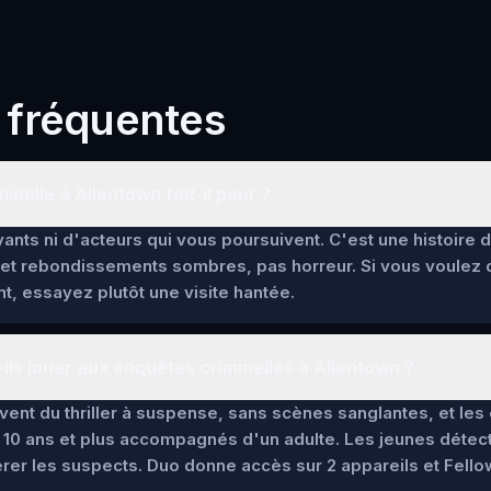
 fréquentes
inelle à Allentown fait-il peur ?
ants ni d'acteurs qui vous poursuivent. C'est une histoire 
et rebondissements sombres, pas horreur. Si vous voulez
t, essayez plutôt une visite hantée.
ils jouer aux enquêtes criminelles à Allentown ?
lèvent du thriller à suspense, sans scènes sanglantes, et l
 10 ans et plus accompagnés d'un adulte. Les jeunes détec
pérer les suspects. Duo donne accès sur 2 appareils et Fello