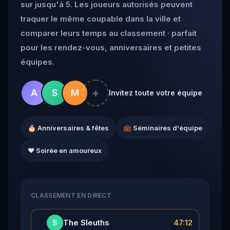
sur jusqu'à 5. Les joueurs autorisés peuvent
traquer le même coupable dans la ville et
comparer leurs temps au classement · parfait
pour les rendez-vous, anniversaires et petites
équipes.
+
A
S
M
Invitez toute votre équipe
🎂 Anniversaires & fêtes
💼 Séminaires d'équipe
❤️ Soirée en amoureux
CLASSEMENT EN DIRECT
👑
The Sleuths
47:12
S