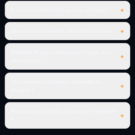
+
Y a-t-il des réductions pour les groupes ?
+
Devons-nous réserver un créneau horaire ?
Combien de personnes peuvent jouer avec
+
un seul pass ?
Où commence l'enquête criminelle de
+
Mudgee ?
Pouvons-nous mettre en pause et reprendre
+
?