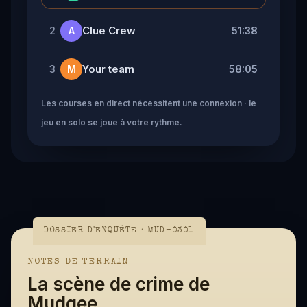
Clue Crew
51:38
2
A
Your team
58:05
3
M
Les courses en direct nécessitent une connexion · le
jeu en solo se joue à votre rythme.
DOSSIER D'ENQUÊTE · MUD-0301
NOTES DE TERRAIN
La scène de crime de
Mudgee