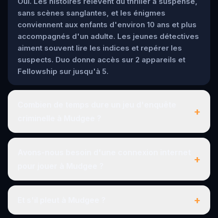
Oui. Les histoires relèvent du thriller à suspense,
sans scènes sanglantes, et les énigmes
conviennent aux enfants d'environ 10 ans et plus
accompagnés d'un adulte. Les jeunes détectives
aiment souvent lire les indices et repérer les
suspects. Duo donne accès sur 2 appareils et
Fellowship sur jusqu'à 5.
Combien de temps dure un jeu d'enquête
+
criminelle à Mudgee ?
Avons-nous besoin d'une connexion internet
+
pour jouer à Mudgee ?
+
Et s'il pleut à Mudgee ?