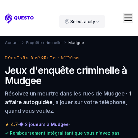
Questo
Select a city
›
›
Accueil
Enquête criminelle
Mudgee
DOSSIERS D'ENQUÊTE · MUDGEE
Jeux d'enquête criminelle à
Mudgee
Résolvez un meurtre dans les rues de Mudgee ·
1
affaire autoguidée
, à jouer sur votre téléphone,
quand vous voulez.
★
4.7
·
◆ 2 joueurs à Mudgee
·
✓ Remboursement intégral tant que vous n'avez pas