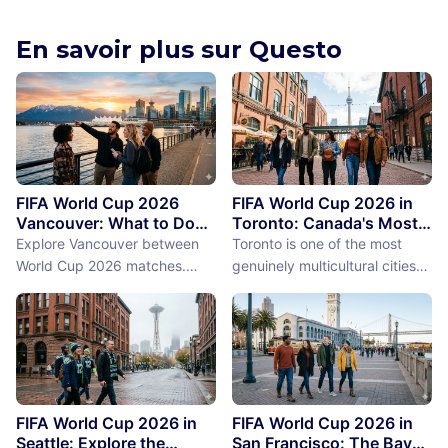
Borough Hall
Copley Square
New York City
,
United States of
Boston
,
United States of Ame
En savoir plus sur Questo
America
FIFA World Cup 2026
FIFA World Cup 2026 in
Vancouver: What to Do
Toronto: Canada's Most
Between Matches
International City
Explore Vancouver between
Toronto is one of the most
Between Matches
World Cup 2026 matches.
genuinely multicultural cities
From Stanley Park to Granville
on earth, not as a PR claim but
Island, discover the best
as a demographic reality.
things to do near BC Place
Over 50% of Toronto's
stadium.
population was born outside
Canada, more than 200
languages are spoken in the
city, and the neighborhoods
FIFA World Cup 2026 in
FIFA World Cup 2026 in
reflect a diversity of immigrant
Seattle: Explore the
San Francisco: The Bay