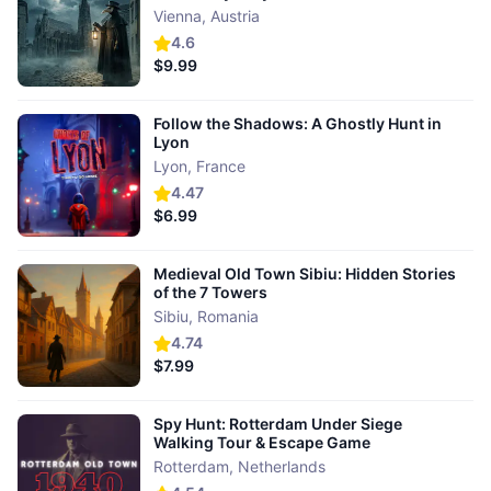
Vienna
,
Austria
4.6
$9.99
Follow the Shadows: A Ghostly Hunt in
Lyon
Lyon
,
France
4.47
$6.99
Medieval Old Town Sibiu: Hidden Stories
of the 7 Towers
Sibiu
,
Romania
4.74
$7.99
Spy Hunt: Rotterdam Under Siege
Walking Tour & Escape Game
Rotterdam
,
Netherlands