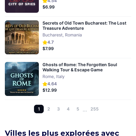
4.54
$6.99
Secrets of Old Town Bucharest: The Lost
Treasure Adventure
Bucharest
,
Romania
4.7
$7.99
Ghosts of Rome: The Forgotten Soul
Walking Tour & Escape Game
Rome
,
Italy
4.64
$12.99
1
2
3
4
5
…
255
Villes les plus explorées avec