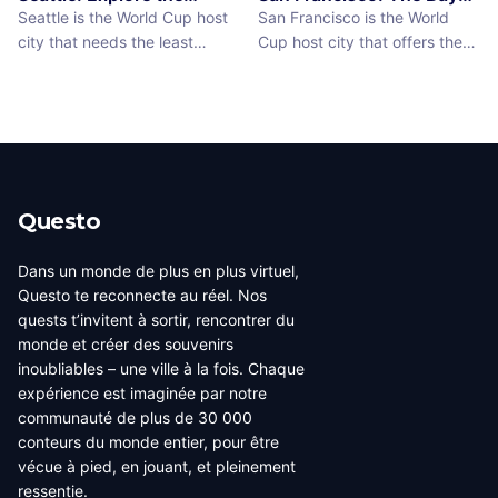
Emerald City Between
Area Between Matches
communities (the Portu...
Seattle is the World Cup host
San Francisco is the World
Matches
city that needs the least
Cup host city that offers the
convincing. International fans,
most concentrated greatness
particularly from Europe and
in the smallest geographic
South America where Seattle's
footprint. The city proper is
reputation as a city of natural
just 7 miles by 7 miles,
beauty, coffee culture, and
walkable across its entirety in
progressive urban character
a long day, dense with
has traveled well, already
neighborhoods that each have
Questo
have a list of things they want
their own distinct character,
to d...
food culture, arch...
Dans un monde de plus en plus virtuel,
Questo te reconnecte au réel. Nos
quests t’invitent à sortir, rencontrer du
monde et créer des souvenirs
inoubliables – une ville à la fois. Chaque
expérience est imaginée par notre
communauté de plus de 30 000
conteurs du monde entier, pour être
vécue à pied, en jouant, et pleinement
ressentie.