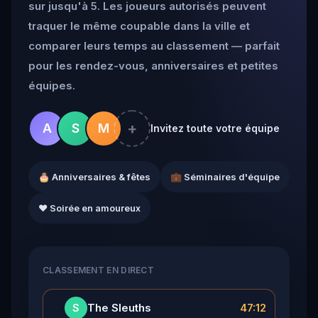
sur jusqu'à 5. Les joueurs autorisés peuvent
traquer le même coupable dans la ville et
comparer leurs temps au classement — parfait
pour les rendez-vous, anniversaires et petites
équipes.
+
A
S
M
Invitez toute votre équipe
🎂 Anniversaires & fêtes
💼 Séminaires d'équipe
❤️ Soirée en amoureux
CLASSEMENT EN DIRECT
👑
The Sleuths
47:12
S