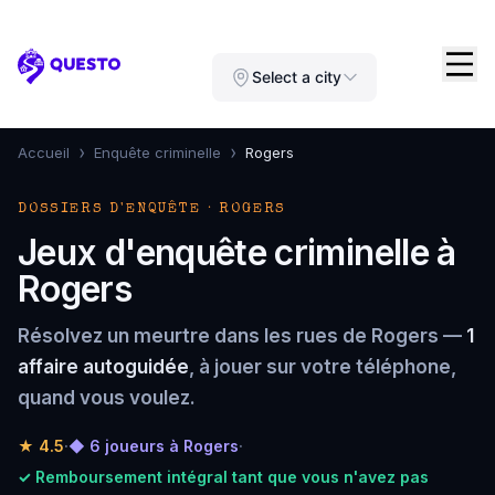
Questo
Select a city
›
›
Accueil
Enquête criminelle
Rogers
DOSSIERS D'ENQUÊTE · ROGERS
Jeux d'enquête criminelle à
Rogers
Résolvez un meurtre dans les rues de Rogers —
1
affaire autoguidée
, à jouer sur votre téléphone,
quand vous voulez.
★
4.5
·
◆ 6 joueurs à Rogers
·
✓ Remboursement intégral tant que vous n'avez pas