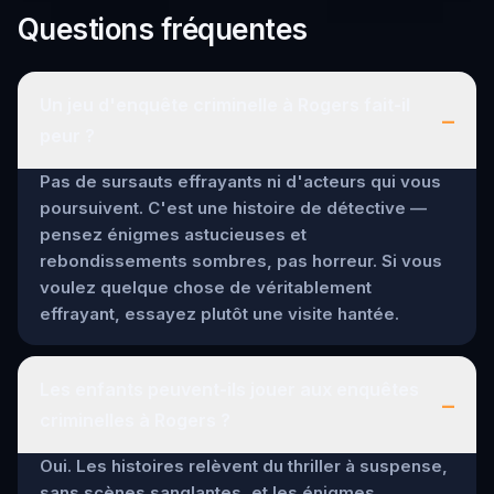
Questions fréquentes
Un jeu d'enquête criminelle à Rogers fait-il
–
peur ?
Pas de sursauts effrayants ni d'acteurs qui vous
poursuivent. C'est une histoire de détective —
pensez énigmes astucieuses et
rebondissements sombres, pas horreur. Si vous
voulez quelque chose de véritablement
effrayant, essayez plutôt une visite hantée.
Les enfants peuvent-ils jouer aux enquêtes
–
criminelles à Rogers ?
Oui. Les histoires relèvent du thriller à suspense,
sans scènes sanglantes, et les énigmes