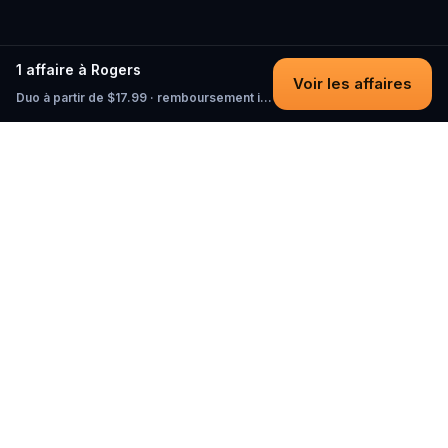
1 affaire à Rogers
Voir les affaires
Duo à partir de $17.99 · remboursement intégral tant que vous n'avez pas commencé
Questo
Dans un monde de plus en plus virtuel,