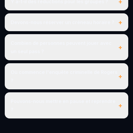
+
Y a-t-il des réductions pour les groupes ?
+
Devons-nous réserver un créneau horaire ?
Combien de personnes peuvent jouer avec
+
un seul pass ?
Où commence l'enquête criminelle de Rogers
+
?
Pouvons-nous mettre en pause et reprendre
+
?