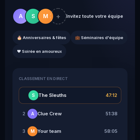
+
A
S
M
Invitez toute votre équipe
🎂 Anniversaires & fêtes
💼 Séminaires d'équipe
❤️ Soirée en amoureux
CLASSEMENT EN DIRECT
👑
The Sleuths
47:12
S
Clue Crew
51:38
2
A
Your team
58:05
3
M