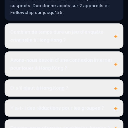
suspects. Duo donne accès sur 2 appareils et
Fellowship sur jusqu'à 5.
Combien de temps dure un jeu d'enquête
+
criminelle à Hong Kong ?
Avons-nous besoin d'une connexion internet
+
pour jouer à Hong Kong ?
+
Et s'il pleut à Hong Kong ?
+
Y a-t-il des réductions pour les groupes ?