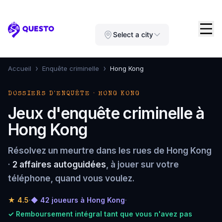
Questo
Select a city
›
›
Accueil
Enquête criminelle
Hong Kong
DOSSIERS D'ENQUÊTE · HONG KONG
Jeux d'enquête criminelle à
Hong Kong
Résolvez un meurtre dans les rues de Hong Kong
·
2 affaires autoguidées
, à jouer sur votre
téléphone, quand vous voulez.
★
4.5
·
◆ 42 joueurs à Hong Kong
·
✓ Remboursement intégral tant que vous n'avez pas