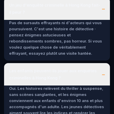
Un jeu d'enquête criminelle à Hong Kong fait-
–
il peur ?
Pas de sursauts effrayants ni d'acteurs qui vous
poursuivent. C'est une histoire de détective ·
pensez énigmes astucieuses et
rebondissements sombres, pas horreur. Si vous
voulez quelque chose de véritablement
effrayant, essayez plutôt une visite hantée.
Les enfants peuvent-ils jouer aux enquêtes
–
criminelles à Hong Kong ?
Oui. Les histoires relèvent du thriller à suspense,
sans scènes sanglantes, et les énigmes
conviennent aux enfants d'environ 10 ans et plus
accompagnés d'un adulte. Les jeunes détectives
aiment souvent lire les indices et repérer les