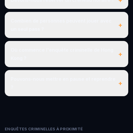
+
Devons-nous réserver un créneau horaire ?
Combien de personnes peuvent jouer avec
+
un seul pass ?
Où commence l'enquête criminelle de Hong
+
Kong ?
Pouvons-nous mettre en pause et reprendre
+
?
ENQUÊTES CRIMINELLES À PROXIMITÉ