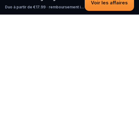
Voir les affaires
Duo à partir de €17.99 · remboursement intégral tant que vous n'avez pas commencé
Questo
Dans un monde de plus en plus virtuel,
Questo te reconnecte au réel. Nos
quests t’invitent à sortir, rencontrer du
monde et créer des souvenirs
inoubliables – une ville à la fois. Chaque