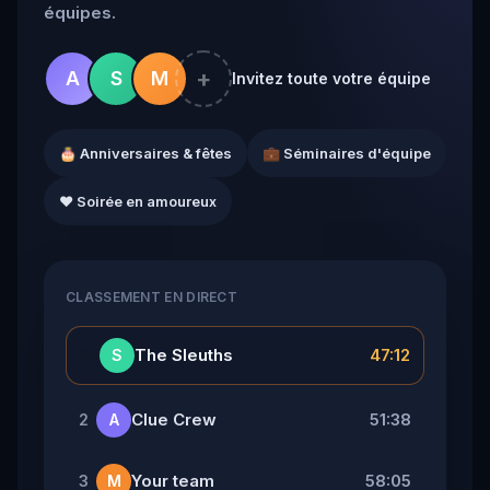
équipes.
+
A
S
M
Invitez toute votre équipe
🎂 Anniversaires & fêtes
💼 Séminaires d'équipe
❤️ Soirée en amoureux
CLASSEMENT EN DIRECT
👑
The Sleuths
47:12
S
Clue Crew
51:38
2
A
Your team
58:05
3
M