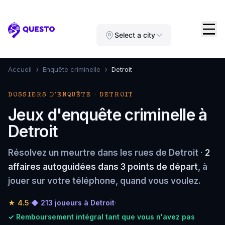
Questo
Select a city
›
›
Accueil
Enquête criminelle
Detroit
DOSSIERS D'ENQUÊTE · DETROIT
Jeux d'enquête criminelle à
Detroit
Résolvez un meurtre dans les rues de Detroit ·
2
affaires autoguidées dans 3 points de départ
, à
jouer sur votre téléphone, quand vous voulez.
★
4.5
·
◆ 213 joueurs à Detroit
·
✓ Remboursement intégral tant que vous n'avez pas