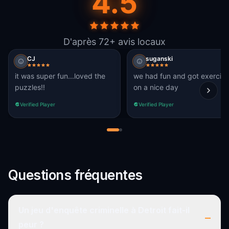
4.5
D'après 72+ avis locaux
CJ
suganski
it was super fun...loved the
we had fun and got exercise
puzzles!!
on a nice day
Verified Player
Verified Player
Questions fréquentes
Un jeu d'enquête criminelle à Detroit fait-il
–
peur ?