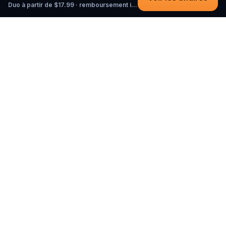
Duo à partir de $17.99 · remboursement intégral tant que vous n'avez pas commencé
Questo
Dans un monde de plus en plus virtuel,
Questo te reconnecte au réel. Nos
quests t’invitent à sortir, rencontrer du
monde et créer des souvenirs
inoubliables – une ville à la fois. Chaque