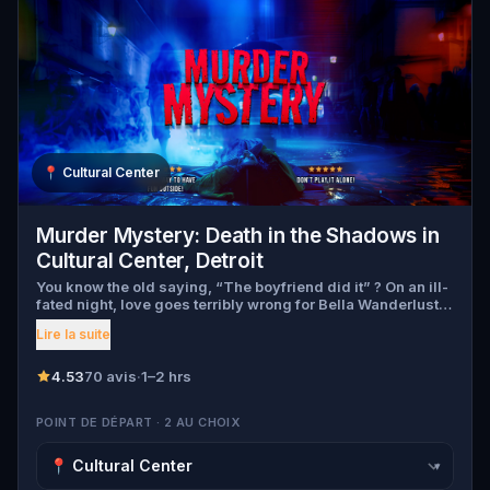
📍
Cultural Center
Murder Mystery: Death in the Shadows in
Cultural Center, Detroit
You know the old saying, “The boyfriend did it” ? On an ill-
fated night, love goes terribly wrong for Bella Wanderlust
and Walter Bridges . Bella, a famous travel blogger, was
Lire la suite
found dead during a ghost tour led by the theatrical Percy
Shadows . Now, it’s up to you to uncover the truth. Was it
Walter, the obsessed boyfriend? Percy, the ghost tour
4.53
70 avis
·
1–2 hrs
guide with a flair for the dramatic? Or is someone else
hiding in the shadows? 🔎 Gather clues, interrogate
POINT DE DÉPART · 2 AU CHOIX
suspects, and expose the real murderer before they strike
again. Make sure to have your pen and paper ready to jot
down all the crucial evidence.
▾