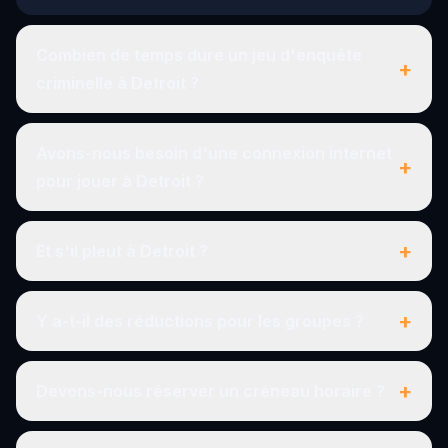
Combien de temps dure un jeu d'enquête
+
criminelle à Detroit ?
Avons-nous besoin d'une connexion internet
+
pour jouer à Detroit ?
+
Et s'il pleut à Detroit ?
+
Y a-t-il des réductions pour les groupes ?
+
Devons-nous réserver un créneau horaire ?