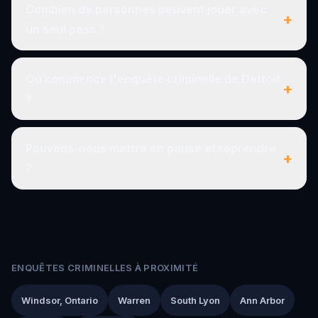
Combien de personnes peuvent jouer avec
+
un seul pass ?
Où commence l'enquête criminelle de Detroit
+
?
Pouvons-nous mettre en pause et reprendre
+
?
ENQUÊTES CRIMINELLES À PROXIMITÉ
Windsor, Ontario
Warren
South Lyon
Ann Arbor