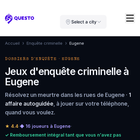
Questo
Select a city
›
›
Accueil
Enquête criminelle
Eugene
DOSSIERS D'ENQUÊTE · EUGENE
Jeux d'enquête criminelle à
Eugene
Résolvez un meurtre dans les rues de Eugene ·
1
affaire autoguidée
, à jouer sur votre téléphone,
quand vous voulez.
★
4.4
·
◆ 16 joueurs à Eugene
·
✓ Remboursement intégral tant que vous n'avez pas