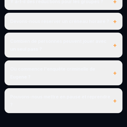
+
Y a-t-il des réductions pour les groupes ?
+
Devons-nous réserver un créneau horaire ?
Combien de personnes peuvent jouer avec
+
un seul pass ?
Où commence l'enquête criminelle de
+
Eugene ?
Pouvons-nous mettre en pause et reprendre
+
?