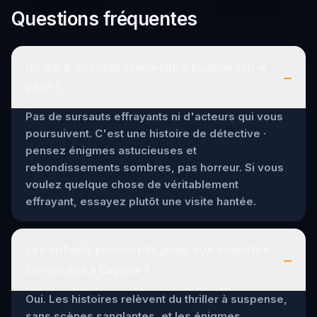
Questions fréquentes
Un jeu d'enquête criminelle à Eugene fait-il
–
peur ?
Pas de sursauts effrayants ni d'acteurs qui vous
poursuivent. C'est une histoire de détective ·
pensez énigmes astucieuses et
rebondissements sombres, pas horreur. Si vous
voulez quelque chose de véritablement
effrayant, essayez plutôt une visite hantée.
Les enfants peuvent-ils jouer aux enquêtes
–
criminelles à Eugene ?
Oui. Les histoires relèvent du thriller à suspense,
sans scènes sanglantes, et les énigmes