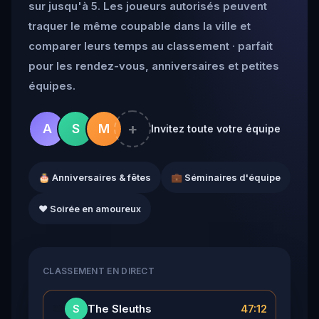
sur jusqu'à 5. Les joueurs autorisés peuvent
traquer le même coupable dans la ville et
comparer leurs temps au classement · parfait
pour les rendez-vous, anniversaires et petites
équipes.
+
A
S
M
Invitez toute votre équipe
🎂 Anniversaires & fêtes
💼 Séminaires d'équipe
❤️ Soirée en amoureux
CLASSEMENT EN DIRECT
👑
The Sleuths
47:12
S