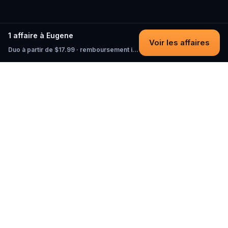
1 affaire à Eugene
Voir les affaires
Duo à partir de $17.99 · remboursement intégral tant que vous n'avez pas commencé
Questo
Dans un monde de plus en plus virtuel,