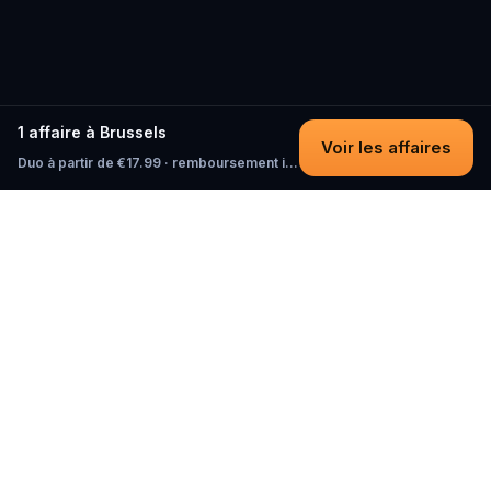
1 affaire à Brussels
Voir les affaires
Duo à partir de €17.99 · remboursement intégral tant que vous n'avez pas commencé
Questo