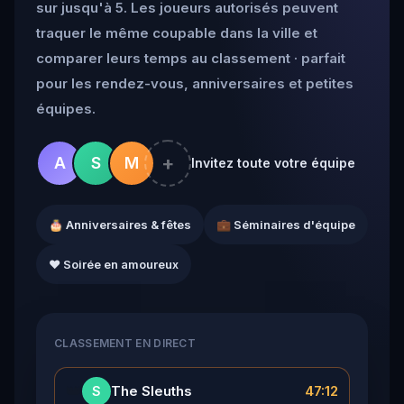
sur jusqu'à 5. Les joueurs autorisés peuvent
traquer le même coupable dans la ville et
comparer leurs temps au classement · parfait
pour les rendez-vous, anniversaires et petites
équipes.
+
A
S
M
Invitez toute votre équipe
🎂 Anniversaires & fêtes
💼 Séminaires d'équipe
❤️ Soirée en amoureux
CLASSEMENT EN DIRECT
👑
The Sleuths
47:12
S