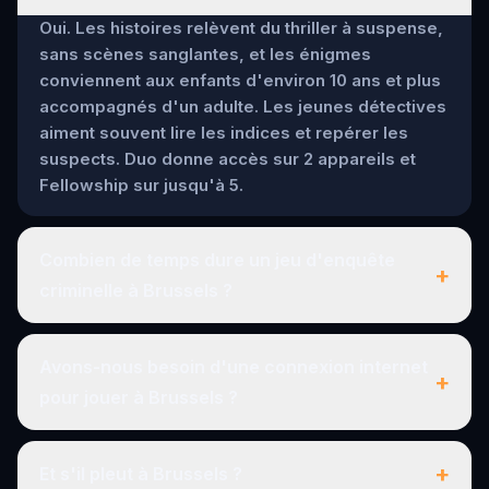
Oui. Les histoires relèvent du thriller à suspense,
sans scènes sanglantes, et les énigmes
conviennent aux enfants d'environ 10 ans et plus
accompagnés d'un adulte. Les jeunes détectives
aiment souvent lire les indices et repérer les
suspects. Duo donne accès sur 2 appareils et
Fellowship sur jusqu'à 5.
Combien de temps dure un jeu d'enquête
+
criminelle à Brussels ?
Avons-nous besoin d'une connexion internet
+
pour jouer à Brussels ?
+
Et s'il pleut à Brussels ?