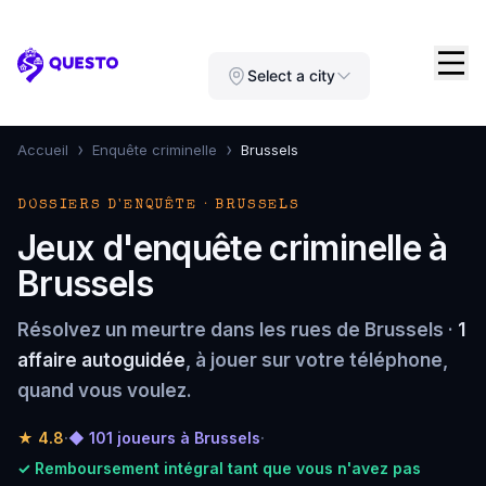
Questo
Select a city
›
›
Accueil
Enquête criminelle
Brussels
DOSSIERS D'ENQUÊTE · BRUSSELS
Jeux d'enquête criminelle à
Brussels
Résolvez un meurtre dans les rues de Brussels ·
1
affaire autoguidée
, à jouer sur votre téléphone,
quand vous voulez.
★
4.8
·
◆ 101 joueurs à Brussels
·
✓ Remboursement intégral tant que vous n'avez pas