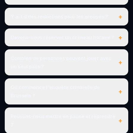
+
Y a-t-il des réductions pour les groupes ?
+
Devons-nous réserver un créneau horaire ?
Combien de personnes peuvent jouer avec
+
un seul pass ?
Où commence l'enquête criminelle de
+
Brussels ?
Pouvons-nous mettre en pause et reprendre
+
?