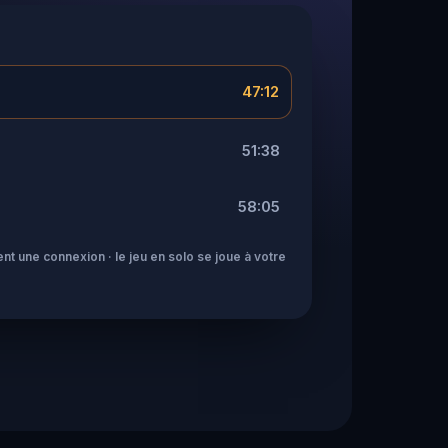
47:12
51:38
58:05
nt une connexion · le jeu en solo se joue à votre