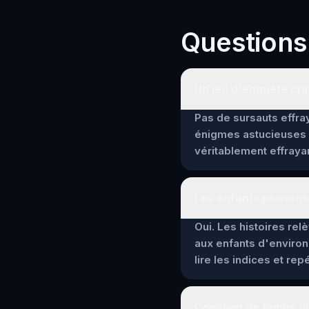
Questions
Un jeu d'enquête crim
Pas de sursauts effray
énigmes astucieuses 
véritablement effrayan
Les enfants peuvent-
Oui. Les histoires re
aux enfants d'environ
lire les indices et re
Combien de temps dur