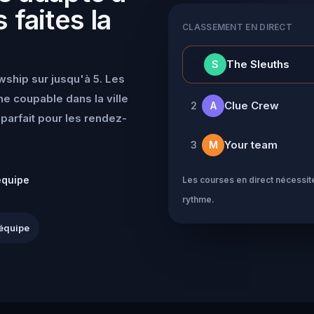
 faites la
CLASSEMENT EN DIRECT
👑
The Sleuths
S
wship sur jusqu'à 5. Les
e coupable dans la ville
Clue Crew
2
A
parfait pour les rendez-
Your team
3
M
équipe
Les courses en direct nécessite
rythme.
équipe