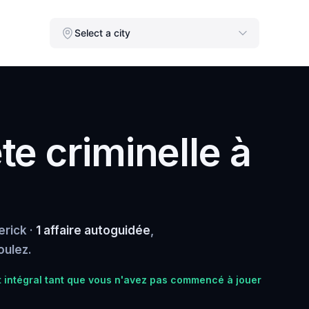
Select a city
e criminelle à
erick ·
1 affaire autoguidée
,
oulez.
intégral tant que vous n'avez pas commencé à jouer