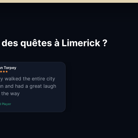
 des quêtes à Limerick ?
an Torpey
ly walked the entire city
un and had a great laugh
 the way
d Player