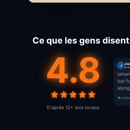
Ce que les gens disent
4.8
Jo
latter
but f
along
Verifie
D'après 12+ avis locaux