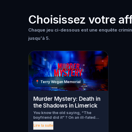
Choisissez votre aff
Chaque jeu ci-dessous est une enquête crimine
jusqu'à 5.
📍
Terry Wogan Memorial
Murder Mystery: Death in
the Shadows in Limerick
You know the old saying, “The
boyfriend did it” ? On an ill-fated
night, love goes terribly wrong for
Lire la suite
Bella Wanderlust and Walter Bridges
. Bella, a famous travel blogger, was