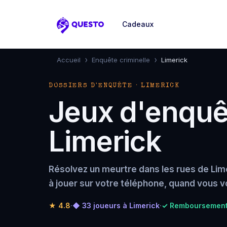
Cadeaux
Questo
›
›
Accueil
Enquête criminelle
Limerick
DOSSIERS D'ENQUÊTE · LIMERICK
Jeux d'enquêt
Limerick
Résolvez un meurtre dans les rues de Lim
à jouer sur votre téléphone, quand vous v
★
4.8
·
◆ 33 joueurs à Limerick
·
✓ Remboursement 