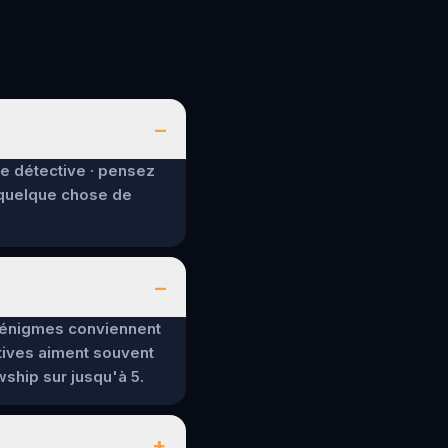
–
de détective · pensez
 quelque chose de
–
es énigmes conviennent
tives aiment souvent
wship sur jusqu'à 5.
+