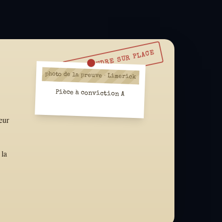
À RÉSOUDRE SUR PLACE
photo de la preuve · Limerick
Pièce à conviction A
eur
 la