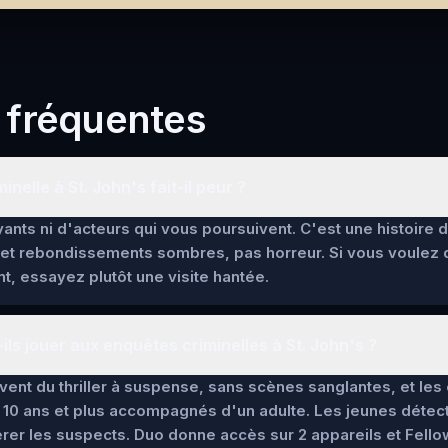
 fréquentes
nelle à St. John's fait-il peur ?
ants ni d'acteurs qui vous poursuivent. C'est une histoire 
et rebondissements sombres, pas horreur. Si vous voulez
t, essayez plutôt une visite hantée.
ls jouer aux enquêtes criminelles à St. John's ?
lèvent du thriller à suspense, sans scènes sanglantes, et l
 10 ans et plus accompagnés d'un adulte. Les jeunes détec
pérer les suspects. Duo donne accès sur 2 appareils et Fello