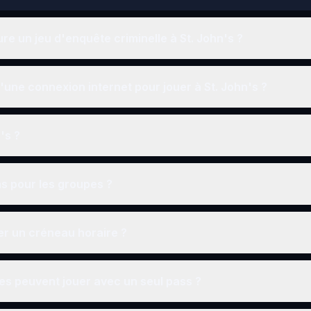
e un jeu d'enquête criminelle à St. John's ?
une connexion internet pour jouer à St. John's ?
n's ?
ns pour les groupes ?
r un créneau horaire ?
s peuvent jouer avec un seul pass ?