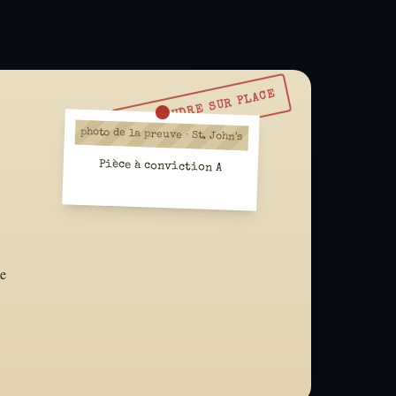
À RÉSOUDRE SUR PLACE
photo de la preuve · St. John's
Pièce à conviction A
me