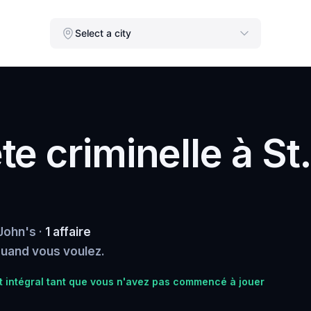
Select a city
e criminelle à St
John's ·
1 affaire
 quand vous voulez.
intégral tant que vous n'avez pas commencé à jouer