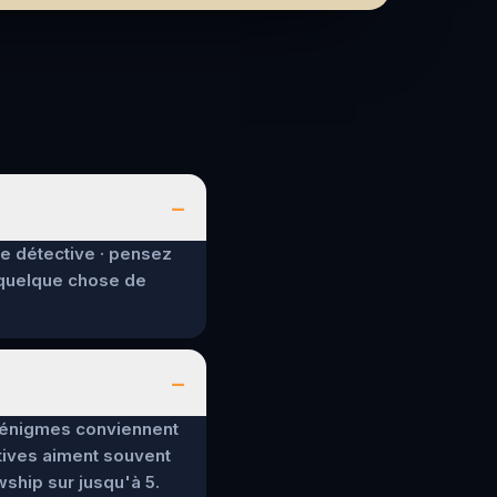
–
de détective · pensez
 quelque chose de
–
es énigmes conviennent
tives aiment souvent
wship sur jusqu'à 5.