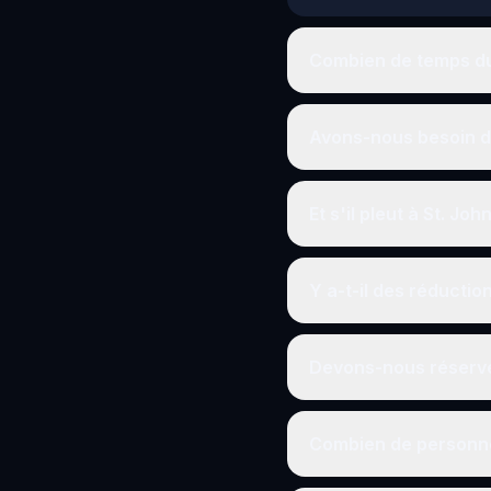
Combien de temps dur
Avons-nous besoin d'
Et s'il pleut à St. Joh
Y a-t-il des réductio
Devons-nous réserve
Combien de personne