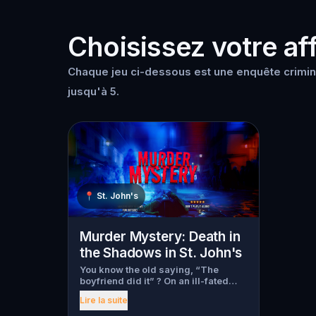
Choisissez votre aff
Chaque jeu ci-dessous est une enquête crimine
jusqu'à 5.
📍
St. John's
Murder Mystery: Death in
the Shadows in St. John's
You know the old saying, “The
boyfriend did it” ? On an ill-fated
night, love goes terribly wrong for
Lire la suite
Bella Wanderlust and Walter Bridges
. Bella, a famous travel blogger, was