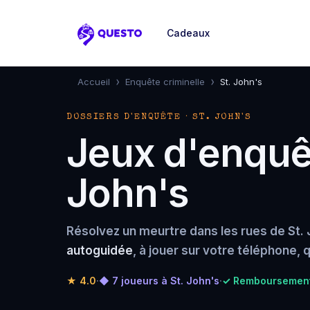
Cadeaux
Questo
›
›
Accueil
Enquête criminelle
St. John's
DOSSIERS D'ENQUÊTE · ST. JOHN'S
Jeux d'enquêt
John's
Résolvez un meurtre dans les rues de St. 
autoguidée
, à jouer sur votre téléphone,
★
4.0
·
◆ 7 joueurs à St. John's
·
✓ Remboursement 