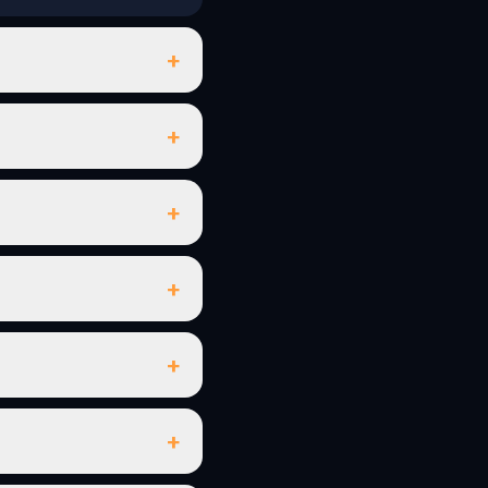
+
+
+
+
+
+