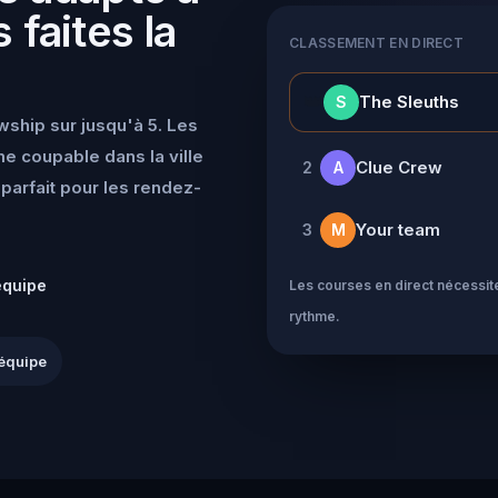
 faites la
CLASSEMENT EN DIRECT
👑
The Sleuths
S
wship sur jusqu'à 5. Les
e coupable dans la ville
Clue Crew
2
A
parfait pour les rendez-
Your team
3
M
équipe
Les courses en direct nécessite
rythme.
équipe