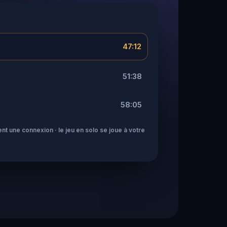
47:12
51:38
58:05
nt une connexion · le jeu en solo se joue à votre