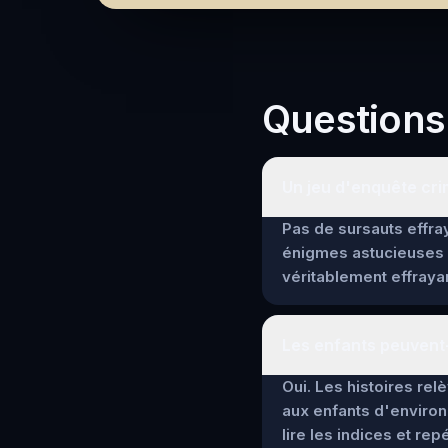
Questions
Un jeu d'enquête crimi
Pas de sursauts effray
énigmes astucieuses 
véritablement effrayan
Les enfants peuvent-i
Oui. Les histoires re
aux enfants d'environ
lire les indices et re