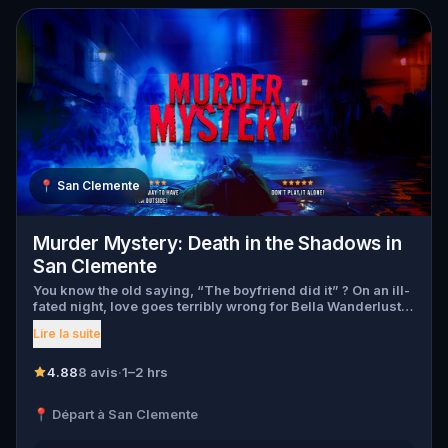
📍
San Clemente
Murder Mystery: Death in the Shadows in
San Clemente
You know the old saying, “The boyfriend did it” ? On an ill-
fated night, love goes terribly wrong for Bella Wanderlust
and Walter Bridges . Bella, a famous travel blogger, was
Lire la suite
found dead during a ghost tour led by the theatrical Percy
Shadows . Now, it’s up to you to uncover the truth. Was it
Walter, the obsessed boyfriend? Percy, the ghost tour
4.88
8 avis
·
1–2 hrs
guide with a flair for the dramatic? Or is someone else
hiding in the shadows? 🔎 Gather clues, interrogate
📍 Départ à San Clemente
suspects, and expose the real murderer before they strike
again. Make sure to have your pen and paper ready to jot