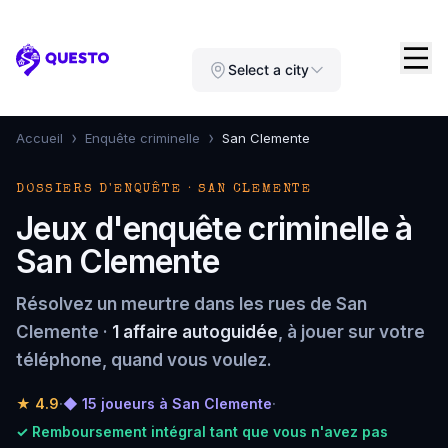
Questo
Select a city
›
›
Accueil
Enquête criminelle
San Clemente
DOSSIERS D'ENQUÊTE · SAN CLEMENTE
Jeux d'enquête criminelle à
San Clemente
Résolvez un meurtre dans les rues de San
Clemente ·
1 affaire autoguidée
, à jouer sur votre
téléphone, quand vous voulez.
★
4.9
·
◆ 15 joueurs à San Clemente
·
✓ Remboursement intégral tant que vous n'avez pas