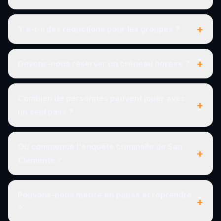
+
Y a-t-il des réductions pour les groupes ?
+
Devons-nous réserver un créneau horaire ?
Combien de personnes peuvent jouer avec
+
un seul pass ?
Où commence l'enquête criminelle de San
+
Clemente ?
Pouvons-nous mettre en pause et reprendre
+
?