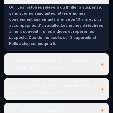
Oui. Les histoires relèvent du thriller à suspense,
sans scènes sanglantes, et les énigmes
conviennent aux enfants d'environ 10 ans et plus
accompagnés d'un adulte. Les jeunes détectives
aiment souvent lire les indices et repérer les
suspects. Duo donne accès sur 2 appareils et
Fellowship sur jusqu'à 5.
Combien de temps dure un jeu d'enquête
+
criminelle à San Clemente ?
Avons-nous besoin d'une connexion internet
+
pour jouer à San Clemente ?
+
Et s'il pleut à San Clemente ?