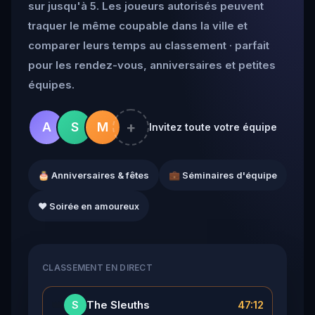
sur jusqu'à 5. Les joueurs autorisés peuvent
traquer le même coupable dans la ville et
comparer leurs temps au classement · parfait
pour les rendez-vous, anniversaires et petites
équipes.
+
A
S
M
Invitez toute votre équipe
🎂 Anniversaires & fêtes
💼 Séminaires d'équipe
❤️ Soirée en amoureux
CLASSEMENT EN DIRECT
👑
The Sleuths
47:12
S