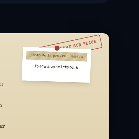
À RÉSOUDRE SUR PLACE
photo de la preuve · Geneva
Pièce à conviction A
ur
n
uer