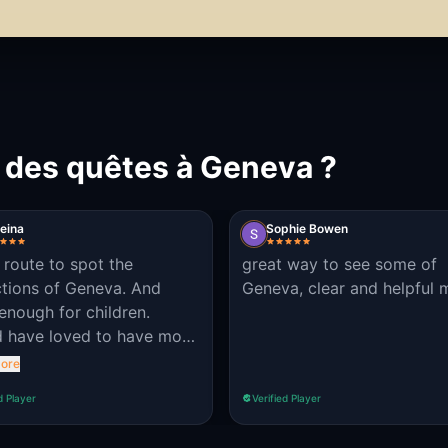
t des quêtes à Geneva ?
eina
Sophie Bowen
 route to spot the
great way to see some of
ctions of Geneva. And
Geneva, clear and helpful
enough for children.
 have loved to have more
ls on the story like what
ore
 we get after each quest.
d Player
Verified Player