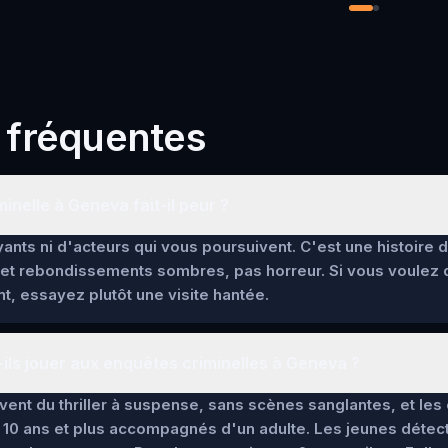
 fréquentes
inelle à Geneva fait-il peur ?
ants ni d'acteurs qui vous poursuivent. C'est une histoire 
et rebondissements sombres, pas horreur. Si vous voulez
t, essayez plutôt une visite hantée.
ils jouer aux enquêtes criminelles à Geneva ?
lèvent du thriller à suspense, sans scènes sanglantes, et l
 10 ans et plus accompagnés d'un adulte. Les jeunes détec