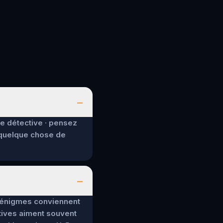
–
de détective · pensez
 quelque chose de
–
es énigmes conviennent
tives aiment souvent