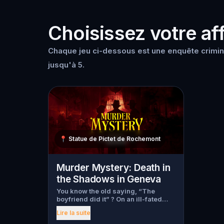
Choisissez votre aff
Chaque jeu ci-dessous est une enquête crimin
jusqu'à 5.
📍
Statue de Pictet de Rochemont
Murder Mystery: Death in
the Shadows in Geneva
You know the old saying, “The
boyfriend did it” ? On an ill-fated
night, love goes terribly wrong for
Lire la suite
Bella Wanderlust and Walter Bridges
. Bella, a famous travel blogger, was