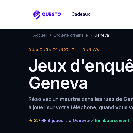
Cadeaux
Questo
›
›
Accueil
Enquête criminelle
Geneva
DOSSIERS D'ENQUÊTE · GENEVA
Jeux d'enquêt
Geneva
Résolvez un meurtre dans les rues de Ge
à jouer sur votre téléphone, quand vous v
★
3.7
·
◆ 8 joueurs à Geneva
·
✓ Remboursement in