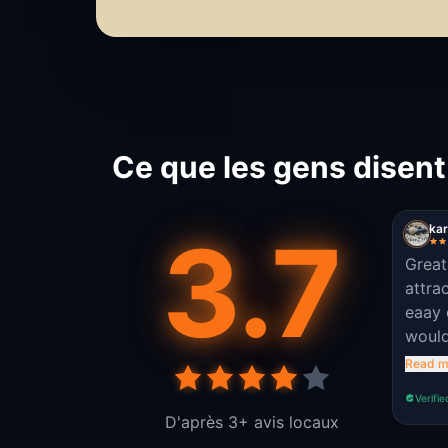
Ce que les gens disen
3.7
kar
Great
attra
eaay 
would
detai
Read m
piece
Verifie
D'après 3+ avis locaux