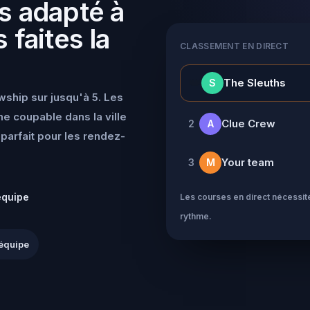
s adapté à
 faites la
CLASSEMENT EN DIRECT
👑
The Sleuths
S
wship sur jusqu'à 5. Les
e coupable dans la ville
Clue Crew
2
A
parfait pour les rendez-
Your team
3
M
équipe
Les courses en direct nécessite
rythme.
équipe