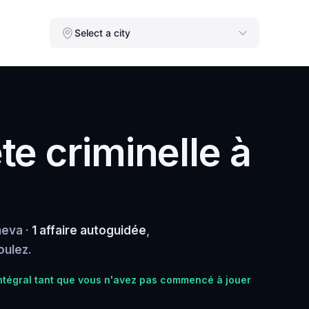
Select a city
e criminelle à
neva ·
1 affaire autoguidée
,
oulez.
tégral tant que vous n'avez pas commencé à jouer