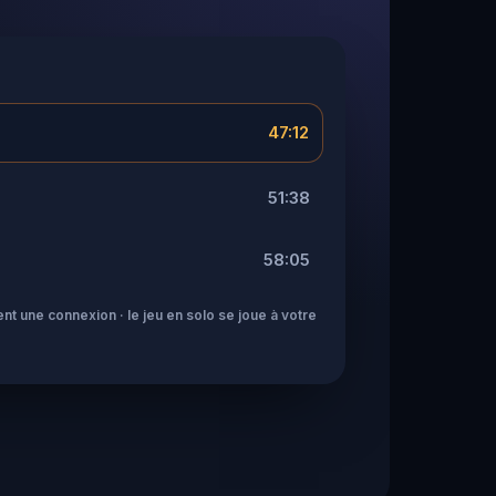
47:12
51:38
58:05
nt une connexion · le jeu en solo se joue à votre