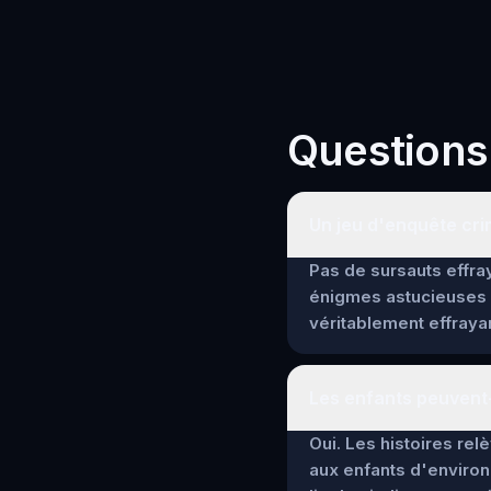
Questions
Un jeu d'enquête crim
Pas de sursauts effray
énigmes astucieuses 
véritablement effrayan
Les enfants peuvent-
Oui. Les histoires re
aux enfants d'environ