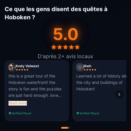
Ce que les gens disent des quêtes à
Hoboken ?
5.0
D'après 2+ avis locaux
Andy Velwest
jiheh
this is a great tour of the
Learned a lot of history abou
Hoboken waterfront! the
the city and buildings of
story is fun and the puzzles
Hoboken!
are just hard enough. love
the picture directions and the
Read more
route advice for people with
Verified Player
Verified Player
disabilities