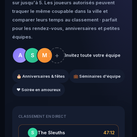
sur jusqu'à 5. Les joueurs autorisés peuvent
traquer le même coupable dans la ville et
comparer leurs temps au classement · parfait
pour les rendez-vous, anniversaires et petites
équipes.
+
A
S
M
Invitez toute votre équipe
🎂 Anniversaires & fêtes
💼 Séminaires d'équipe
❤️ Soirée en amoureux
CLASSEMENT EN DIRECT
👑
The Sleuths
47:12
S