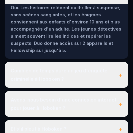
Oui. Les histoires relèvent du thriller à suspense,
sans scènes sanglantes, et les énigmes
conviennent aux enfants d'environ 10 ans et plus
accompagnés d'un adulte. Les jeunes détectives
aiment souvent lire les indices et repérer les
suspects. Duo donne accès sur 2 appareils et
Fellowship sur jusqu'à 5.
Combien de temps dure un jeu d'enquête
+
criminelle à Hoboken ?
Avons-nous besoin d'une connexion internet
+
pour jouer à Hoboken ?
+
Et s'il pleut à Hoboken ?