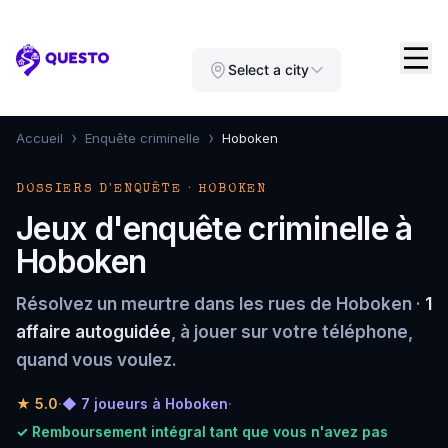
Questo
Select a city
›
›
Accueil
Enquête criminelle
Hoboken
DOSSIERS D'ENQUÊTE · HOBOKEN
Jeux d'enquête criminelle à
Hoboken
Résolvez un meurtre dans les rues de Hoboken ·
1
affaire autoguidée
, à jouer sur votre téléphone,
quand vous voulez.
★
5.0
·
◆ 7 joueurs à Hoboken
·
✓ Remboursement intégral tant que vous n'avez pas