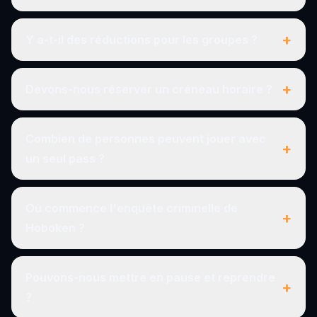
+
Y a-t-il des réductions pour les groupes ?
+
Devons-nous réserver un créneau horaire ?
Combien de personnes peuvent jouer avec
+
un seul pass ?
Où commence l'enquête criminelle de
+
Hoboken ?
Pouvons-nous mettre en pause et reprendre
+
?