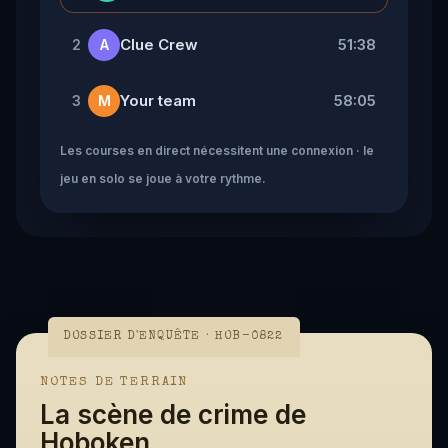
Clue Crew
51:38
2
A
Your team
58:05
3
M
Les courses en direct nécessitent une connexion · le
jeu en solo se joue à votre rythme.
DOSSIER D'ENQUÊTE · HOB-0822
NOTES DE TERRAIN
La scène de crime de
Hoboken