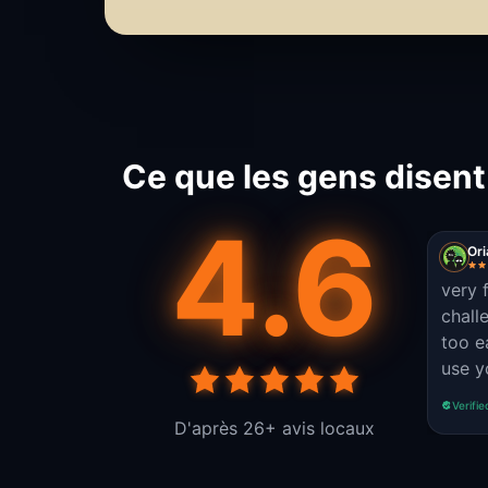
Ce que les gens disent
4.6
Or
very 
chall
too e
use y
Verifie
D'après 26+ avis locaux