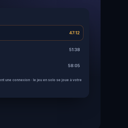
47:12
51:38
58:05
nt une connexion · le jeu en solo se joue à votre