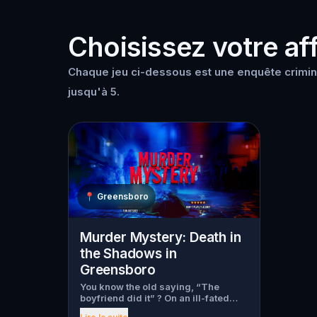
Choisissez votre aff
Chaque jeu ci-dessous est une enquête crimin
jusqu'à 5.
📍
Greensboro
Murder Mystery: Death in
the Shadows in
Greensboro
You know the old saying, “The
boyfriend did it” ? On an ill-fated
night, love goes terribly wrong for