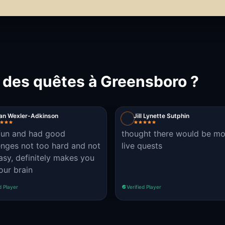
 des quêtes à Greensboro ?
ian Wexler-Adkinson
Jill Lynette Sutphin
fun and had good
thought there would be mo
enges not too hard and not
live quests
asy, definitely makes you
our brain
d Player
Verified Player