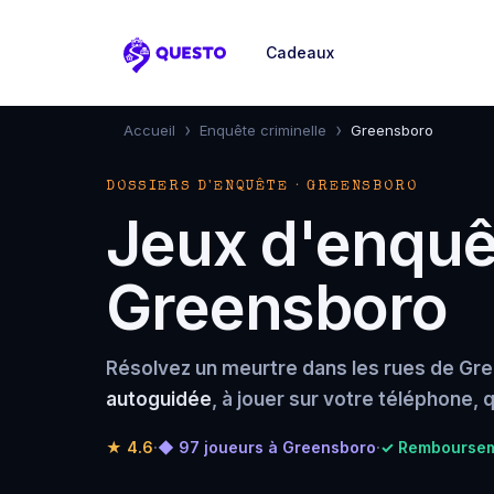
Cadeaux
Questo
›
›
Accueil
Enquête criminelle
Greensboro
DOSSIERS D'ENQUÊTE · GREENSBORO
Jeux d'enquêt
Greensboro
Résolvez un meurtre dans les rues de Gr
autoguidée
, à jouer sur votre téléphone,
★
4.6
·
◆ 97 joueurs à Greensboro
·
✓ Rembourseme