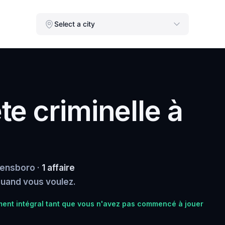
Select a city
e criminelle à
eensboro ·
1 affaire
 quand vous voulez.
nt intégral tant que vous n'avez pas commencé à jouer