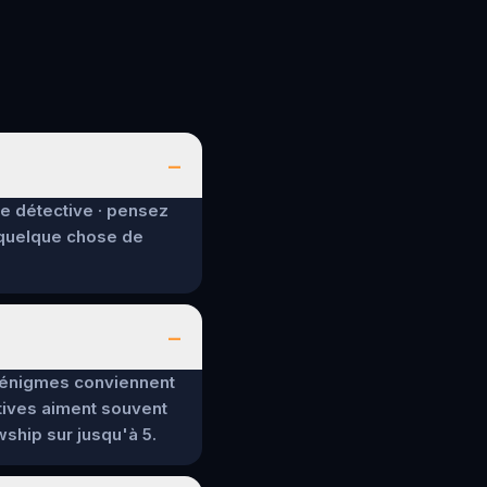
–
de détective · pensez
 quelque chose de
–
es énigmes conviennent
tives aiment souvent
wship sur jusqu'à 5.