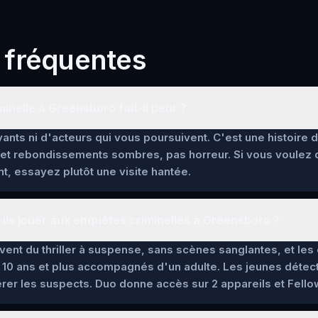
 fréquentes
inelle à Greensboro fait-il peur ?
ants ni d'acteurs qui vous poursuivent. C'est une histoire 
et rebondissements sombres, pas horreur. Si vous voulez
t, essayez plutôt une visite hantée.
ils jouer aux enquêtes criminelles à Greensboro ?
lèvent du thriller à suspense, sans scènes sanglantes, et l
 10 ans et plus accompagnés d'un adulte. Les jeunes détec
pérer les suspects. Duo donne accès sur 2 appareils et Fello