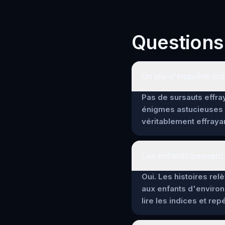
Questions
Un jeu d'enquête crim
Pas de sursauts effray
énigmes astucieuses 
véritablement effrayan
Les enfants peuvent-
Oui. Les histoires re
aux enfants d'environ
lire les indices et re