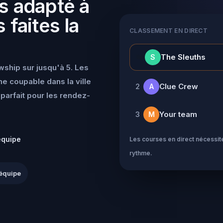
s adapté à
 faites la
CLASSEMENT EN DIRECT
👑
The Sleuths
S
wship sur jusqu'à 5. Les
e coupable dans la ville
Clue Crew
2
A
parfait pour les rendez-
Your team
3
M
équipe
Les courses en direct nécessite
rythme.
équipe