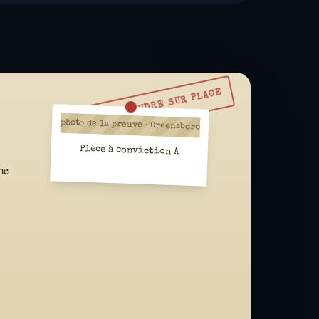
À RÉSOUDRE SUR PLACE
photo de la preuve · Greensboro
Pièce à conviction A
me