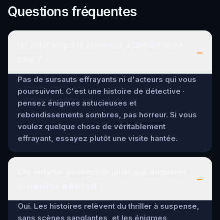
Questions fréquentes
Un jeu d'enquête criminelle à Belfast fait-il
–
peur ?
Pas de sursauts effrayants ni d'acteurs qui vous
poursuivent. C'est une histoire de détective ·
pensez énigmes astucieuses et
rebondissements sombres, pas horreur. Si vous
voulez quelque chose de véritablement
effrayant, essayez plutôt une visite hantée.
Les enfants peuvent-ils jouer aux enquêtes
–
criminelles à Belfast ?
Oui. Les histoires relèvent du thriller à suspense,
sans scènes sanglantes, et les énigmes