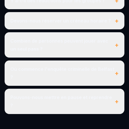
+
Y a-t-il des réductions pour les groupes ?
+
Devons-nous réserver un créneau horaire ?
Combien de personnes peuvent jouer avec
+
un seul pass ?
Où commence l'enquête criminelle de Belfast
+
?
Pouvons-nous mettre en pause et reprendre
+
?