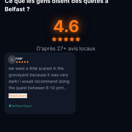
Ce que les gens disent des quêtes à
Belfast ?
4.6
D'après 27+ avis locaux
roar
we were a little scared in the
graveyard because it was very
dark! i would recommend doing
the quest between 6-10 pm!
some clues were hard to see
Read more
because of constructions. the
Verified Player
ambiance was great and
spooky, quests were fairly
doable and the facts were
interesting!