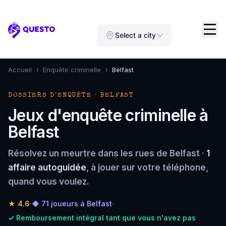
Questo
Select a city
›
›
Accueil
Enquête criminelle
Belfast
DOSSIERS D'ENQUÊTE · BELFAST
Jeux d'enquête criminelle à
Belfast
Résolvez un meurtre dans les rues de Belfast ·
1
affaire autoguidée
, à jouer sur votre téléphone,
quand vous voulez.
★
4.6
·
◆ 71 joueurs à Belfast
·
✓ Remboursement intégral tant que vous n'avez pas