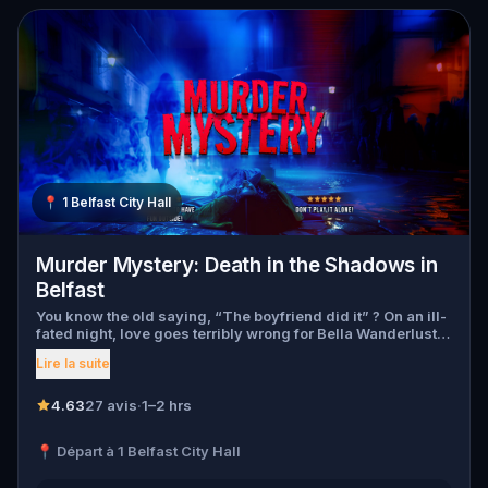
📍
1 Belfast City Hall
Murder Mystery: Death in the Shadows in
Belfast
You know the old saying, “The boyfriend did it” ? On an ill-
fated night, love goes terribly wrong for Bella Wanderlust
and Walter Bridges . Bella, a famous travel blogger, was
Lire la suite
found dead during a ghost tour led by the theatrical Percy
Shadows . Now, it’s up to you to uncover the truth. Was it
Walter, the obsessed boyfriend? Percy, the ghost tour
4.63
27 avis
·
1–2 hrs
guide with a flair for the dramatic? Or is someone else
hiding in the shadows? 🔎 Gather clues, interrogate
📍 Départ à 1 Belfast City Hall
suspects, and expose the real murderer before they strike
again. Make sure to have your pen and paper ready to jot