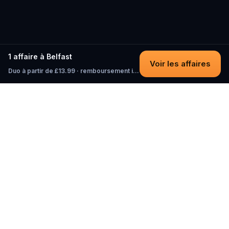
1 affaire à Belfast
Voir les affaires
Duo à partir de £13.99 · remboursement intégral tant que vous n'avez pas commencé
Questo