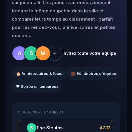
sur jusqu'à 5. Les joueurs autorisés peuvent
traquer le même coupable dans la ville et
comparer leurs temps au classement · parfait
pour les rendez-vous, anniversaires et petites
équipes.
+
A
S
M
Invitez toute votre équipe
🎂 Anniversaires & fêtes
💼 Séminaires d'équipe
❤️ Soirée en amoureux
CLASSEMENT EN DIRECT
👑
The Sleuths
47:12
S