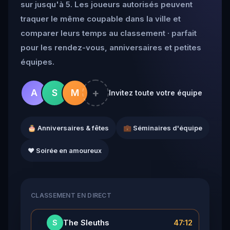
sur jusqu'à 5. Les joueurs autorisés peuvent
traquer le même coupable dans la ville et
comparer leurs temps au classement · parfait
pour les rendez-vous, anniversaires et petites
équipes.
+
A
S
M
Invitez toute votre équipe
🎂 Anniversaires & fêtes
💼 Séminaires d'équipe
❤️ Soirée en amoureux
CLASSEMENT EN DIRECT
👑
The Sleuths
47:12
S