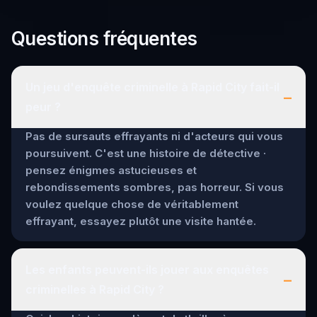
Questions fréquentes
Un jeu d'enquête criminelle à Rapid City fait-il
–
peur ?
Pas de sursauts effrayants ni d'acteurs qui vous
poursuivent. C'est une histoire de détective ·
pensez énigmes astucieuses et
rebondissements sombres, pas horreur. Si vous
voulez quelque chose de véritablement
effrayant, essayez plutôt une visite hantée.
Les enfants peuvent-ils jouer aux enquêtes
–
criminelles à Rapid City ?