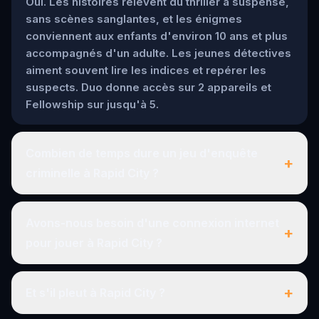
Oui. Les histoires relèvent du thriller à suspense,
sans scènes sanglantes, et les énigmes
conviennent aux enfants d'environ 10 ans et plus
accompagnés d'un adulte. Les jeunes détectives
aiment souvent lire les indices et repérer les
suspects. Duo donne accès sur 2 appareils et
Fellowship sur jusqu'à 5.
Combien de temps dure un jeu d'enquête
+
criminelle à Rapid City ?
Avons-nous besoin d'une connexion internet
+
pour jouer à Rapid City ?
+
Et s'il pleut à Rapid City ?