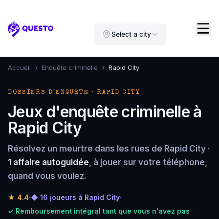
Questo
Select a city
›
›
Accueil
Enquête criminelle
Rapid City
DOSSIERS D'ENQUÊTE · RAPID CITY
Jeux d'enquête criminelle à
Rapid City
Résolvez un meurtre dans les rues de Rapid City ·
1 affaire autoguidée
, à jouer sur votre téléphone,
quand vous voulez.
★
4.4
·
◆ 16 joueurs à Rapid City
·
✓ Remboursement intégral tant que vous n'avez pas