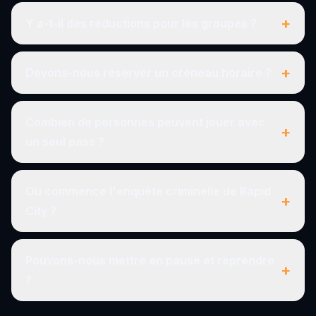
+
Y a-t-il des réductions pour les groupes ?
+
Devons-nous réserver un créneau horaire ?
Combien de personnes peuvent jouer avec
+
un seul pass ?
Où commence l'enquête criminelle de Rapid
+
City ?
Pouvons-nous mettre en pause et reprendre
+
?