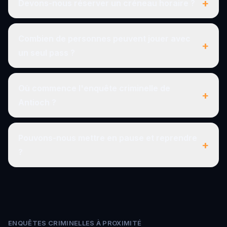
+
Devons-nous réserver un créneau horaire ?
Combien de personnes peuvent jouer avec
+
un seul pass ?
Où commence l'enquête criminelle de
+
Antioch ?
Pouvons-nous mettre en pause et reprendre
+
?
ENQUÊTES CRIMINELLES À PROXIMITÉ