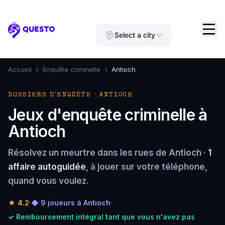
Questo
Select a city
›
›
Accueil
Enquête criminelle
Antioch
DOSSIERS D'ENQUÊTE · ANTIOCH
Jeux d'enquête criminelle à
Antioch
Résolvez un meurtre dans les rues de Antioch ·
1
affaire autoguidée
, à jouer sur votre téléphone,
quand vous voulez.
★
4.2
·
◆ 9 joueurs à Antioch
·
✓ Remboursement intégral tant que vous n'avez pas