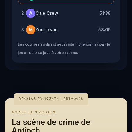
Clue Crew
51:38
2
A
Your team
58:05
3
M
Les courses en direct nécessitent une connexion · le
jeu en solo se joue à votre rythme.
DOSSIER D'ENQUÊTE · ANT-0408
NOTES DE TERRAIN
La scène de crime de
Antioch