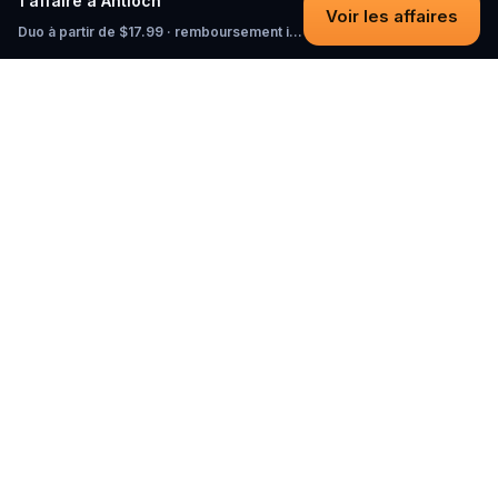
1 affaire à Antioch
Voir les affaires
Duo à partir de $17.99 · remboursement intégral tant que vous n'avez pas commencé
Questo
Dans un monde de plus en plus virtuel,
Questo te reconnecte au réel. Nos
quests t’invitent à sortir, rencontrer du
monde et créer des souvenirs
inoubliables – une ville à la fois. Chaque