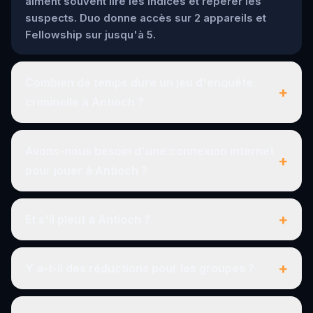
aiment souvent lire les indices et repérer les
suspects. Duo donne accès sur 2 appareils et
Fellowship sur jusqu'à 5.
Combien de temps dure un jeu d'enquête
+
criminelle à Antioch ?
Avons-nous besoin d'une connexion internet
+
pour jouer à Antioch ?
+
Et s'il pleut à Antioch ?
+
Y a-t-il des réductions pour les groupes ?