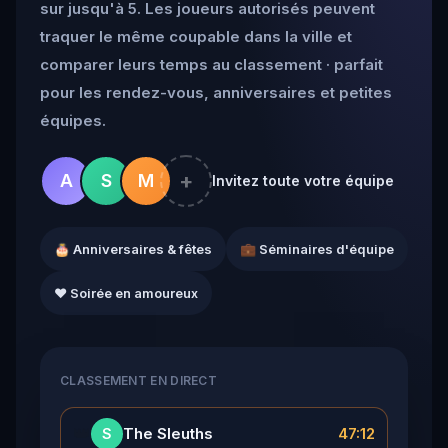
sur jusqu'à 5. Les joueurs autorisés peuvent
traquer le même coupable dans la ville et
comparer leurs temps au classement · parfait
pour les rendez-vous, anniversaires et petites
équipes.
+
A
S
M
Invitez toute votre équipe
🎂 Anniversaires & fêtes
💼 Séminaires d'équipe
❤️ Soirée en amoureux
CLASSEMENT EN DIRECT
👑
The Sleuths
47:12
S