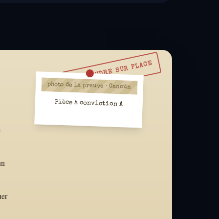
À RÉSOUDRE SUR PLACE
photo de la preuve · Cancún
Pièce à conviction A
e
un
uer