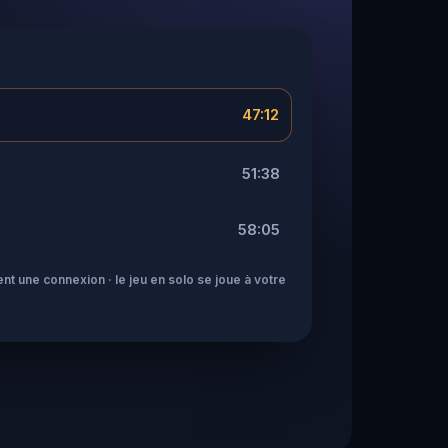
47:12
51:38
58:05
nt une connexion · le jeu en solo se joue à votre