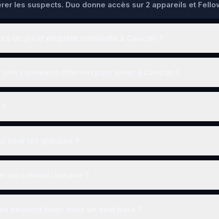
pérer les suspects. Duo donne accès sur 2 appareils et Fello
re un jeu d'enquête criminelle à Cancún ?
'une connexion internet pour jouer à Cancún ?
 ?
ns pour les groupes ?
r un créneau horaire ?
s peuvent jouer avec un seul pass ?