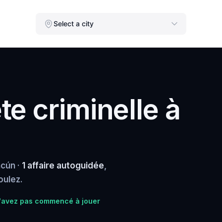
Select a city
e criminelle à
cún ·
1 affaire autoguidée
,
oulez.
n'avez pas commencé à jouer