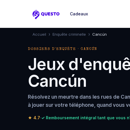
Cadeaux
Questo
›
›
Accueil
Enquête criminelle
Cancún
DOSSIERS D'ENQUÊTE · CANCÚN
Jeux d'enquêt
Cancún
Résolvez un meurtre dans les rues de Can
à jouer sur votre téléphone, quand vous v
★
4.7
·
✓ Remboursement intégral tant que vous 