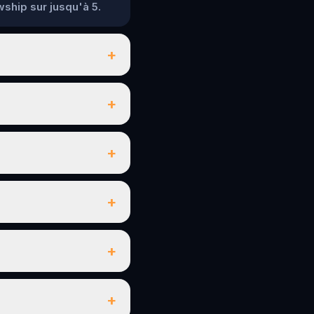
wship sur jusqu'à 5.
+
+
+
+
+
+