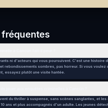
 fréquentes
inelle à Cancún fait-il peur ?
ants ni d'acteurs qui vous poursuivent. C'est une histoire 
et rebondissements sombres, pas horreur. Si vous voulez
t, essayez plutôt une visite hantée.
ils jouer aux enquêtes criminelles à Cancún ?
lèvent du thriller à suspense, sans scènes sanglantes, et l
 10 ans et plus accompagnés d'un adulte. Les jeunes détec