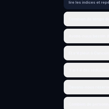
lire les indices et re
Combien de temps du
Avons-nous besoin d
Et s'il pleut à Cancún
Y a-t-il des réductio
Devons-nous réserve
Combien de personne