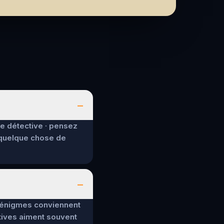
–
de détective · pensez
 quelque chose de
–
es énigmes conviennent
tives aiment souvent