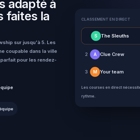
s adapté à
 faites la
CLASSEMENT EN DIRECT
👑
The Sleuths
S
wship sur jusqu'à 5. Les
e coupable dans la ville
Clue Crew
2
A
parfait pour les rendez-
Your team
3
M
équipe
Les courses en direct nécessite
rythme.
équipe