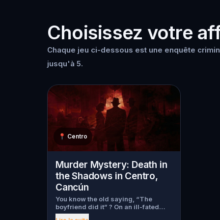
Choisissez votre aff
Chaque jeu ci-dessous est une enquête crimin
jusqu'à 5.
📍
Centro
Murder Mystery: Death in
the Shadows in Centro,
Cancún
You know the old saying, “The
boyfriend did it” ? On an ill-fated
night, love goes terribly wrong for