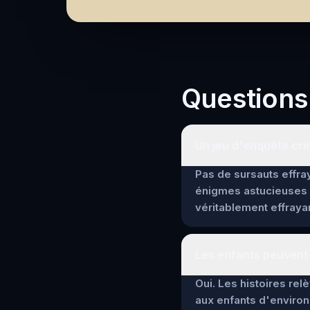
Questions
Un jeu d'enquête crim
Pas de sursauts effray
énigmes astucieuses 
véritablement effrayan
Les enfants peuvent-
Oui. Les histoires re
aux enfants d'environ