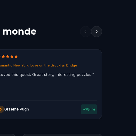
le monde
omantic New York: Love on the Brooklyn Bridge
Ghosts of Mel
Loved this quest. Great story, interesting puzzles.
”
“
Fun way to
the city, so
a bit of grizz
Graeme Pugh
OompaL
G
Vérifié
O