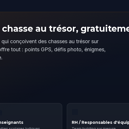
 chasse au trésor, gratuitem
 qui conçoivent des chasses au trésor sur
fre tout : points GPS, défis photo, énigmes,
e.

🏢
nseignants
RH / Responsables d'équi
rties scolaires ludiques
Team building sur mesure