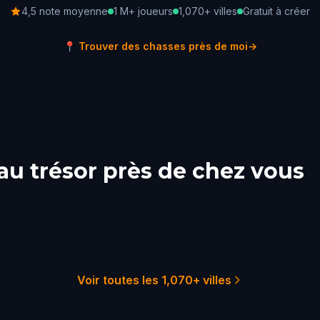
4,5 note moyenne
1 M+ joueurs
1,070+ villes
Gratuit à créer
📍
Trouver des chasses près de moi
→
au trésor près de chez vous
 York City
Sydney
ladelphia
Melbourne
Australia
ston
Adelaide
Australia
Australia
51 chasses
29 chas
22 chasses
21 chas
18 chasses
18 chas
Voir toutes les 1,070+ villes