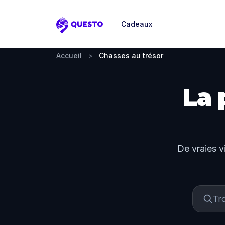
Cadeaux
Questo
Accueil
>
Chasses au trésor
La 
De vraies v