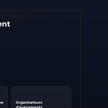
ent
🎉
pe
Organisateurs
d'événements