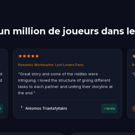
un million de joueurs dans 
in East End, Melbourne
Romantic Montmartre: Lost Lovers Paris
R
nt
“
Great story and some of the riddles were
“
ad
intriguing. I loved the structure of giving different
tasks to each partner and uniting their storyline at
the end.
”
Antonios Triantafyllakis
é
Vérifié